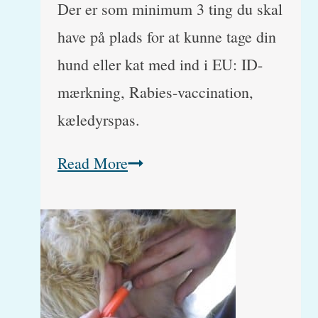
Der er som minimum 3 ting du skal
have på plads for at kunne tage din
hund eller kat med ind i EU: ID-
mærkning, Rabies-vaccination,
kæledyrspas.
Rejse
Read More
med
kæledyr
TIL
Danmark
fra