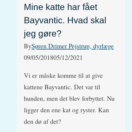
Mine katte har fået
til
Bayvantic. Hvad skal
sin
hund?
jeg gøre?
By
Søren Drimer Pejstrup, dyrlæge
09/05/2018
05/12/2021
Vi er måske komme til at give
kattene Bayvantic. Det var til
hunden, men det blev forbyttet. Nu
ligger den ene kat og ryster. Kan
den dø af det?