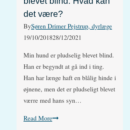
blevet blind. Hvad kan
det være?
By
Søren Drimer Pejstrup, dyrlæge
19/10/2018
28/12/2021
Min hund er pludselig blevet blind.
Han er begyndt at gå ind i ting.
Han har længe haft en blålig hinde i
øjnene, men det er pludseligt blevet
værre med hans syn…
Min
Read More
hund