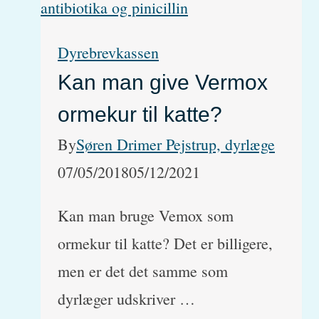
bagbenet
–
Dyrebrevkassen
Sådan
Kan man give Vermox
undersøger
ormekur til katte?
man
en
By
Søren Drimer Pejstrup, dyrlæge
hund,
07/05/2018
05/12/2021
der
Kan man bruge Vemox som
halter
ormekur til katte? Det er billigere,
men er det det samme som
dyrlæger udskriver …