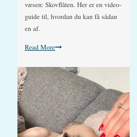
væsen: Skovflåten. Her er en video-
guide til, hvordan du kan få sådan
en af.
Sådan
Read More
fjerner
du
skovflåter
på
hund
(med
video)