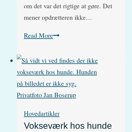
om det var det rigtige at gøre. Det
mener opdrætteren ikke…
Spørgsmål
Read More
om
hundehvalp
med
hofteledsdysplasi
Hovedartikler
Vokseværk hos hunde