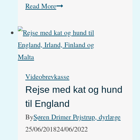
Vokseværk
Read More
hos
hunde
findes
ikke.
Jeg
Videobrevkasse
forklarer
Rejse med kat og hund
her
til England
hvorfor
By
Søren Drimer Pejstrup, dyrlæge
25/06/2018
24/06/2022