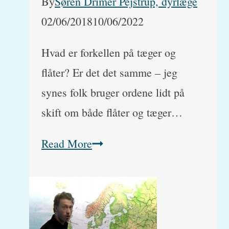
By
Søren Drimer Pejstrup, dyrlæge
02/06/2018
10/06/2022
Hvad er forkellen på tæger og
flåter? Er det det samme – jeg
synes folk bruger ordene lidt på
skift om både flåter og tæger…
Tæger
Read More
eller
flåter?
Hvad
er