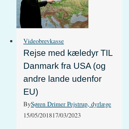
forskellen?
(og
hvad
Videobrevkasse
skal
Rejse med kæledyr TIL
du
gøre
Danmark fra USA (og
ved
andre lande udenfor
dem)
EU)
By
Søren Drimer Pejstrup, dyrlæge
15/05/2018
17/03/2023