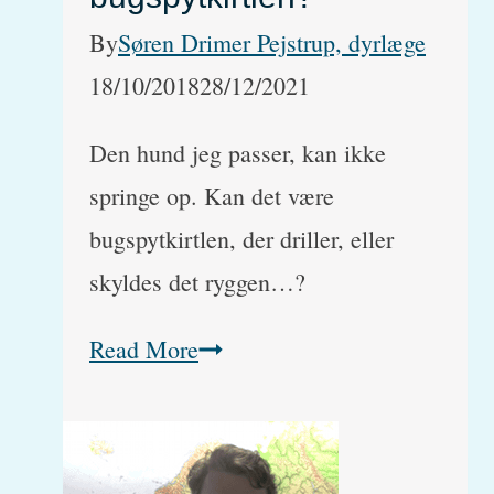
By
Søren Drimer Pejstrup, dyrlæge
18/10/2018
28/12/2021
Den hund jeg passer, kan ikke
springe op. Kan det være
bugspytkirtlen, der driller, eller
skyldes det ryggen…?
Hund
Read More
med
problemer
i