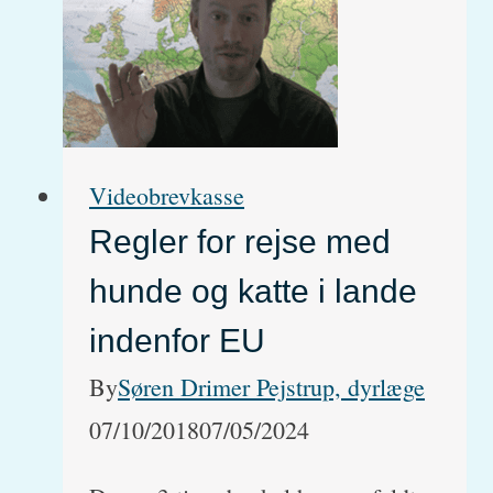
sit
bagparti.
Er
det
Videobrevkasse
ryggen
Regler for rejse med
eller
bugspytkirtlen?
hunde og katte i lande
indenfor EU
By
Søren Drimer Pejstrup, dyrlæge
07/10/2018
07/05/2024