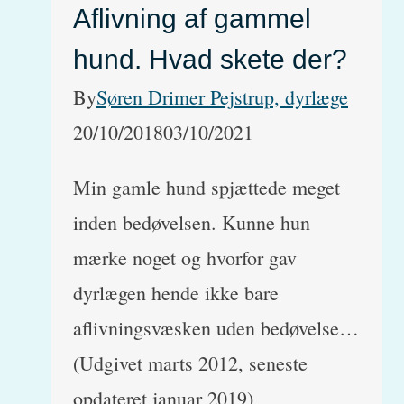
Aflivning af gammel
hund. Hvad skete der?
By
Søren Drimer Pejstrup, dyrlæge
20/10/2018
03/10/2021
Min gamle hund spjættede meget
inden bedøvelsen. Kunne hun
mærke noget og hvorfor gav
dyrlægen hende ikke bare
aflivningsvæsken uden bedøvelse…
(Udgivet marts 2012, seneste
opdateret januar 2019)