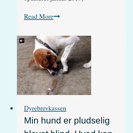
Aflivning
Read More
af
gammel
hund.
Hvad
skete
der?
Dyrebrevkassen
Min hund er pludselig