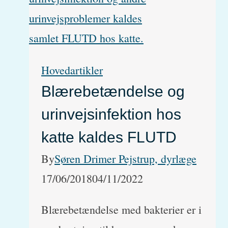
hund
til
England
Hovedartikler
Blærebetændelse og
urinvejsinfektion hos
katte kaldes FLUTD
By
Søren Drimer Pejstrup, dyrlæge
17/06/2018
04/11/2022
Blærebetændelse med bakterier er i