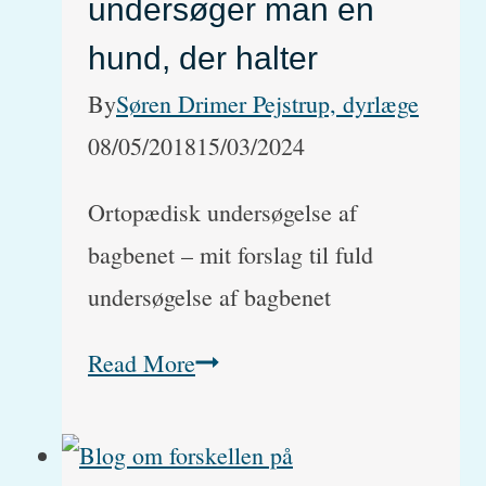
hunhund?
undersøger man en
hund, der halter
By
Søren Drimer Pejstrup, dyrlæge
08/05/2018
15/03/2024
Ortopædisk undersøgelse af
bagbenet – mit forslag til fuld
undersøgelse af bagbenet
Hunden
Read More
halter
på