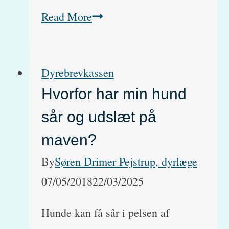
Kan
Read More
man
give
Dyrebrevkassen
Vermox
Hvorfor har min hund
ormekur
sår og udslæt på
til
katte?
maven?
By
Søren Drimer Pejstrup, dyrlæge
07/05/2018
22/03/2025
Hunde kan få sår i pelsen af