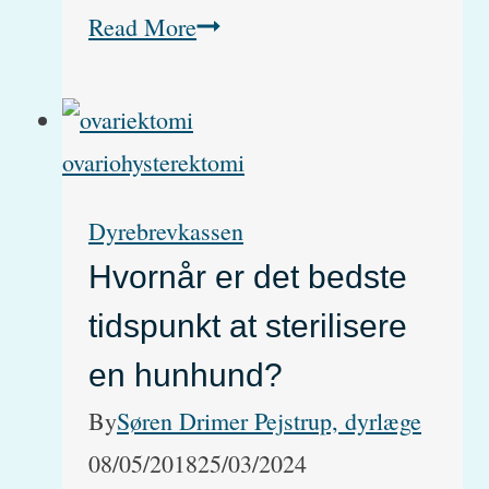
Mine
Read More
katte
har
fået
Bayvantic.
Dyrebrevkassen
Hvad
Hvornår er det bedste
skal
tidspunkt at sterilisere
jeg
gøre?
en hunhund?
By
Søren Drimer Pejstrup, dyrlæge
08/05/2018
25/03/2024