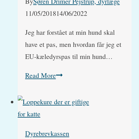
By
Søren Drimer Pejstrup, dyrlæge
11/05/2018
14/06/2022
Jeg har forstået at min hund skal
have et pas, men hvordan får jeg et
EU-kæledyrspas til min hund…
Hvor
Read More
får
man
et
EU-
Dyrebrevkassen
kæledyrspas