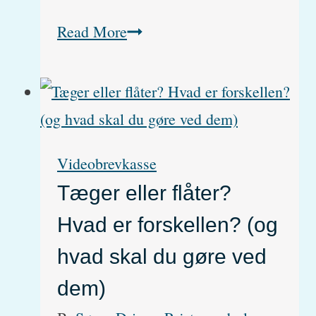
Blærebetændelse
Read More
og
urinvejsinfektion
hos
katte
Videobrevkasse
kaldes
Tæger eller flåter?
FLUTD
Hvad er forskellen? (og
hvad skal du gøre ved
dem)