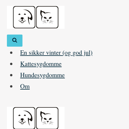
Skip
to
content
En sikker vinter (og god jul)
Kattesygdomme
Hundesygdomme
Om