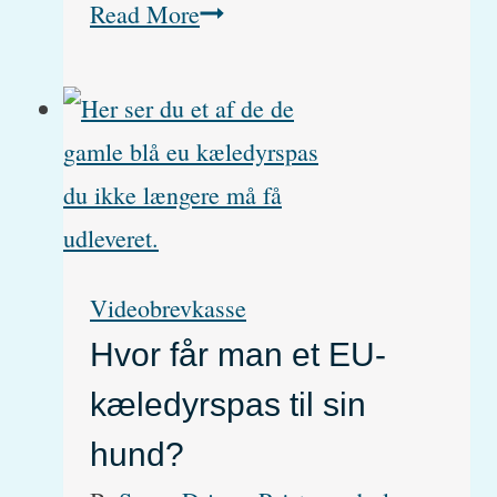
Fransk
Read More
Bulldog:
Helbred
og
sundhedsproblemer
(med
video)
Videobrevkasse
Hvor får man et EU-
kæledyrspas til sin
hund?