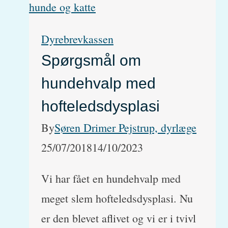
og
katte
Dyrebrevkassen
i
Spørgsmål om
lande
hundehvalp med
indenfor
EU
hofteledsdysplasi
By
Søren Drimer Pejstrup, dyrlæge
25/07/2018
14/10/2023
Vi har fået en hundehvalp med
meget slem hofteledsdysplasi. Nu
er den blevet aflivet og vi er i tvivl