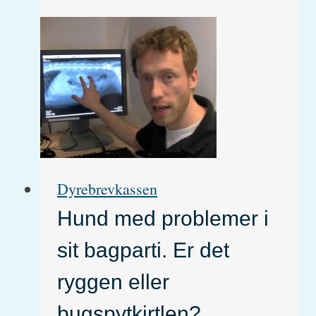
er
pludselig
blevet
blind.
Hvad
kan
Dyrebrevkassen
det
Hund med problemer i
være?
sit bagparti. Er det
ryggen eller
bugspytkirtlen?