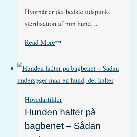
Hvornår er det bedste tidspunkt
sterilisation af min hund…
Hvornår
Read More
er
det
bedste
tidspunkt
Hovedartikler
at
Hunden halter på
sterilisere
bagbenet – Sådan
en