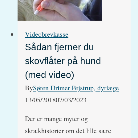
USA
(og
andre
Videobrevkasse
lande
Sådan fjerner du
udenfor
skovflåter på hund
EU)
(med video)
By
Søren Drimer Pejstrup, dyrlæge
13/05/2018
07/03/2023
Der er mange myter og
skrækhistorier om det lille sære