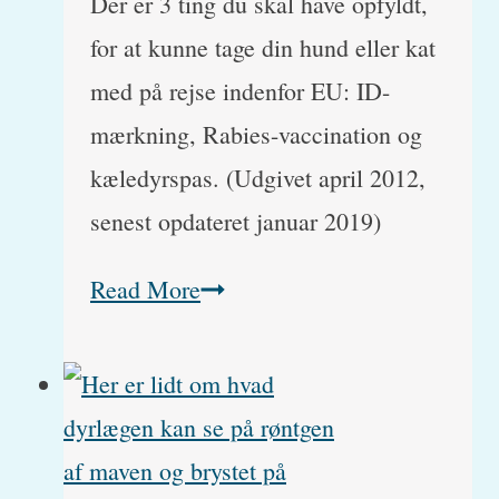
Der er 3 ting du skal have opfyldt,
for at kunne tage din hund eller kat
med på rejse indenfor EU: ID-
mærkning, Rabies-vaccination og
kæledyrspas. (Udgivet april 2012,
senest opdateret januar 2019)
Regler
Read More
for
rejse
med
hunde