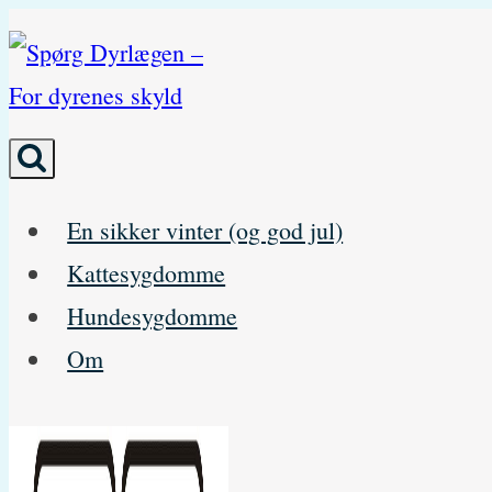
Skip
to
content
En sikker vinter (og god jul)
Kattesygdomme
Hundesygdomme
Om