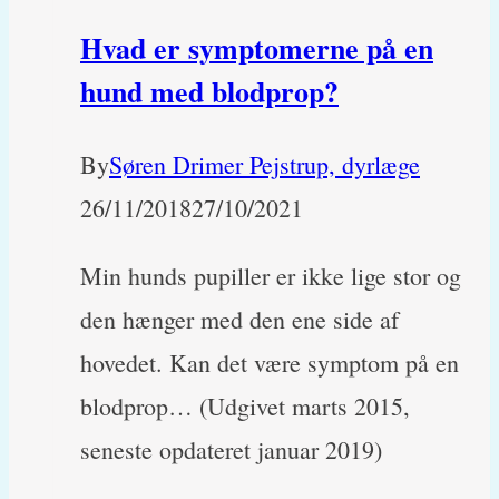
så
Hvad er symptomerne på en
meget?
hund med blodprop?
By
Søren Drimer Pejstrup, dyrlæge
26/11/2018
27/10/2021
Min hunds pupiller er ikke lige stor og
den hænger med den ene side af
hovedet. Kan det være symptom på en
blodprop… (Udgivet marts 2015,
seneste opdateret januar 2019)