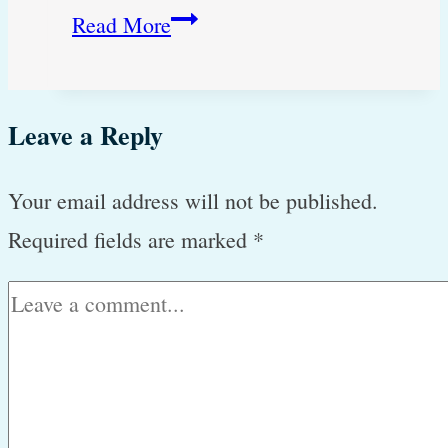
Hvorfor
Read More
er
min
Leave a Reply
hunds
øreflip
Your email address will not be published.
pludselig
Required fields are marked
*
hævet
op?