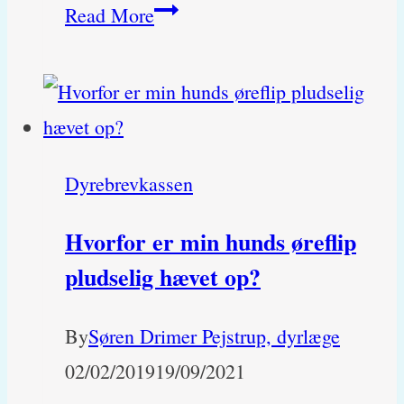
Hvad
Read More
er
symptomerne
på
en
Dyrebrevkassen
hund
med
Hvorfor er min hunds øreflip
blodprop?
pludselig hævet op?
By
Søren Drimer Pejstrup, dyrlæge
02/02/2019
19/09/2021