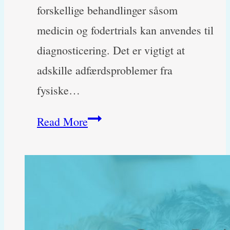
forskellige behandlinger såsom
medicin og fodertrials kan anvendes til
diagnosticering. Det er vigtigt at
adskille adfærdsproblemer fra
fysiske…
Min
Read More
hund
slikker
poter
og
bider