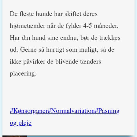
De fleste hunde har skiftet deres
hjørnetænder når de fylder 4-5 måneder.
Har din hund sine endnu, bør de trækkes
ud. Gerne så hurtigt som muligt, så de
ikke påvirker de blivende tænders
placering.
Post
#
Kønsorganer
#
Normalvariation
#
Pasning
Tags:
og pleje