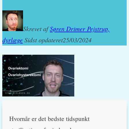
Skrevet af
Søren Drimer Pejstrup,
dyrlæge
Sidst opdateret
25/03/2024
Hvornår er det bedste tidspunkt