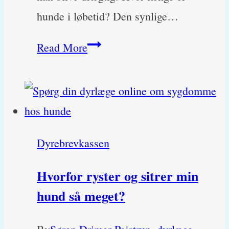
hunde i løbetid? Den synlige…
Hundens
Read More
løbetid:
Komplet
guide
til
Dyrebrevkassen
din
hunds
Hvorfor ryster og sitrer min
naturlige
hund så meget?
cyklus