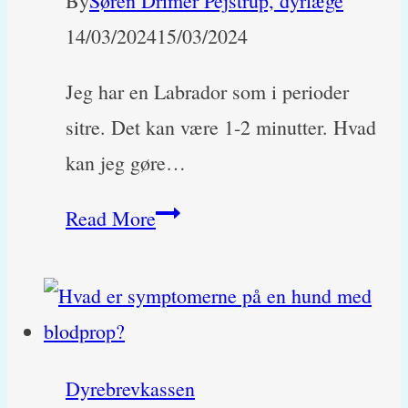
By
Søren Drimer Pejstrup, dyrlæge
14/03/2024
15/03/2024
Jeg har en Labrador som i perioder
sitre. Det kan være 1-2 minutter. Hvad
kan jeg gøre…
Hvorfor
Read More
ryster
og
sitrer
min
Dyrebrevkassen
hund