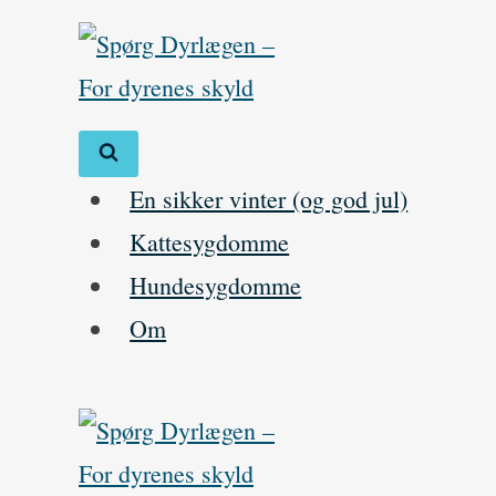
Skip
to
content
En sikker vinter (og god jul)
Kattesygdomme
Hundesygdomme
Om