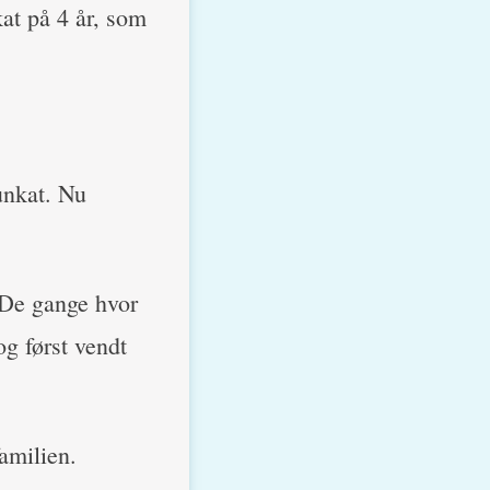
at på 4 år, som
unkat. Nu
 De gange hvor
og først vendt
familien.