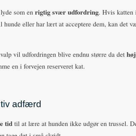
rigtig svær udfordring
 lyde som en
. Hvis katten 
il hunde eller har lært at acceptere dem, kan det væ
høj
hvalp vil udfordringen blive endnu større da det
e en i forvejen reserveret kat.
tiv adfærd
e tid
til at lære at hunden ikke udgør en trussel. D
en tage det i små skridt.