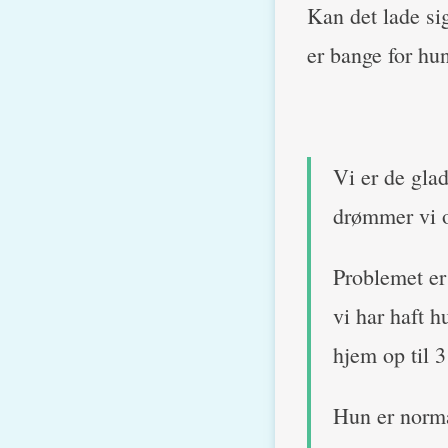
Kan det lade si
er bange for hu
Vi er de gla
drømmer vi o
Problemet er
vi har haft h
hjem op til 
Hun er normal