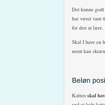
Det kunne godt
har været vant t
for den at lære.
Skal I have en 
nemt kan skræmm
Beløn posi
skal hav
Katten
ved at lade katt