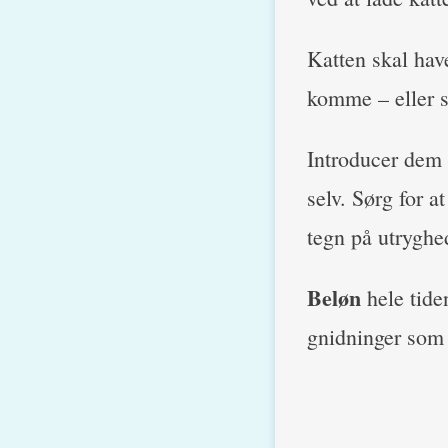
Katten skal hav
komme – eller s
Introducer dem 
selv. Sørg for a
tegn på utryghed
Beløn
hele tiden
gnidninger som 