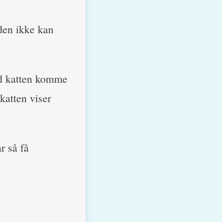
den ikke kan
d katten komme
 katten viser
r så få