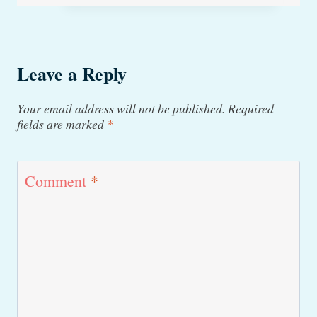
hvide
knuder
i
Leave a Reply
munden
Your email address will not be published.
Required
og
fields are marked
*
vækst
på
Comment
*
tungen
(med
billeder)