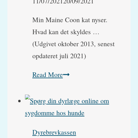
11/07/2021
20/09/2021
Min Maine Coon kat nyser.
Hvad kan det skyldes …
(Udgivet oktober 2013, senest
opdateret juli 2021)
Min
Read More
inde-
kat
nyser,
hvorfor?
Dyrebrevkassen