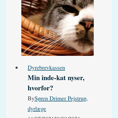
ikke
(0-
12
uger)
–
Årsager
og
Dyrebrevkassen
forklaring
Min inde-kat nyser,
hvorfor?
By
Søren Drimer Pejstrup,
dyrlæge