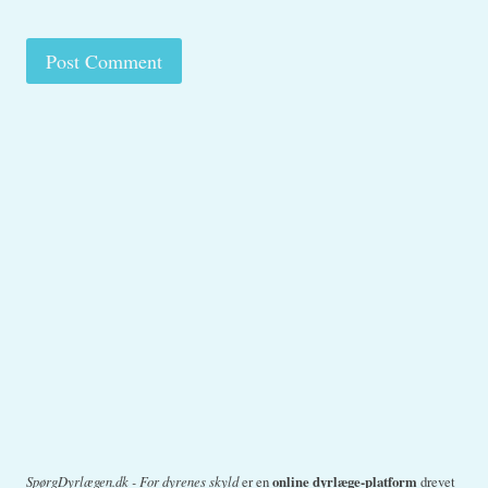
SpørgDyrlægen.dk - For dyrenes skyld
er en
online dyrlæge-platform
drevet