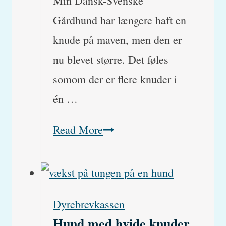
Min Dansk-Svenske
Gårdhund har længere haft en
knude på maven, men den er
nu blevet større. Det føles
somom der er flere knuder i
én …
Min
Read More
hund
har
en
Dyrebrevkassen
bule
Hund med hvide knuder