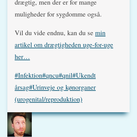
drægtig, men der er for mange
muligheder for sygdomme også.
Vil du vide endnu, kan du se
min
artikel om drægtigheden uge-for-uge
her…
Post
#
Infektion
#
qncu
#
qnil
#
Ukendt
Tags:
årsag
#
Urinveje og kønorganer
(urogenital/reproduktion)