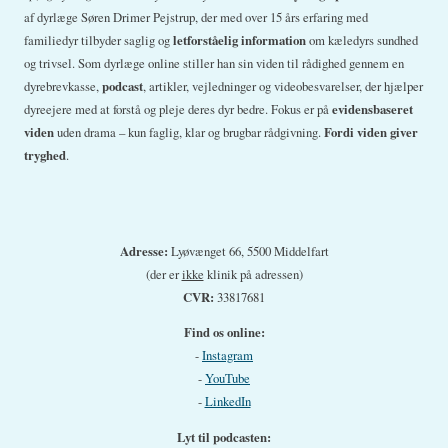
af dyrlæge Søren Drimer Pejstrup, der med over 15 års erfaring med
familiedyr tilbyder saglig og
letforståelig information
om kæledyrs sundhed
og trivsel. Som dyrlæge online stiller han sin viden til rådighed gennem en
dyrebrevkasse,
podcast
, artikler, vejledninger og videobesvarelser, der hjælper
dyreejere med at forstå og pleje deres dyr bedre. Fokus er på
evidensbaseret
viden
uden drama – kun faglig, klar og brugbar rådgivning.
Fordi viden giver
tryghed
.
Adresse:
Lyøvænget 66, 5500 Middelfart
(der er
ikke
klinik på adressen)
CVR:
33817681
Find os online:
-
Instagram
-
YouTube
-
LinkedIn
Lyt til podcasten: