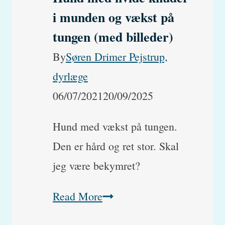
på
i munden og vækst på
maven,
tungen (med billeder)
der
By
Søren Drimer Pejstrup,
er
dyrlæge
blevet
06/07/2021
20/09/2025
større?
Hund med vækst på tungen.
Den er hård og ret stor. Skal
jeg være bekymret?
Hund
Read More
med