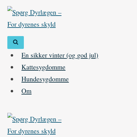
Skip
to
content
En sikker vinter (og god jul)
Kattesygdomme
Hundesygdomme
Om