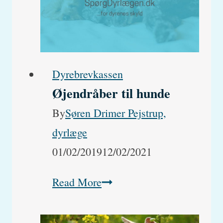
Dyrebrevkassen
Øjendråber til hunde
By
Søren Drimer Pejstrup,
dyrlæge
01/02/2019
12/02/2021
Øjendråber
Read More
til
hunde