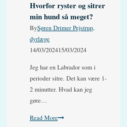
Hvorfor ryster og sitrer
min hund så meget?
By
Søren Drimer Pejstrup,
dyrlæge
14/03/2024
15/03/2024
Jeg har en Labrador som i
perioder sitre. Det kan være 1-
2 minutter. Hvad kan jeg
gøre…
Hvorfor
Read More