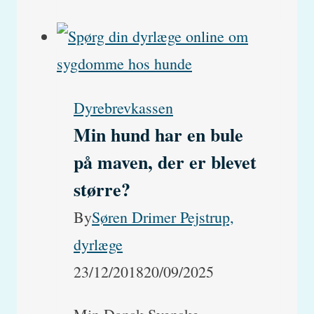
ryster
og
sitrer
min
Dyrebrevkassen
hund
Min hund har en bule
så
på maven, der er blevet
meget?
større?
By
Søren Drimer Pejstrup,
dyrlæge
23/12/2018
20/09/2025