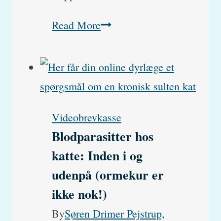
Massage
Read More
til
hunde:
Vejledning
og
Videobrevkasse
teknikker
Blodparasitter hos
katte: Inden i og
udenpå (ormekur er
ikke nok!)
By
Søren Drimer Pejstrup,