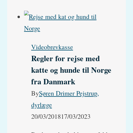
hos
katte:
Inden
i
Videobrevkasse
og
Regler for rejse med
udenpå
katte og hunde til Norge
(ormekur
fra Danmark
er
By
Søren Drimer Pejstrup,
ikke
dyrlæge
nok!)
20/03/2018
17/03/2023