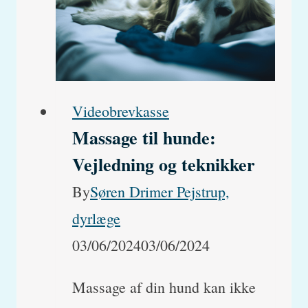
kat
i
et
kuld?
Videobrevkasse
Massage til hunde:
Vejledning og teknikker
By
Søren Drimer Pejstrup,
dyrlæge
03/06/2024
03/06/2024
Massage af din hund kan ikke