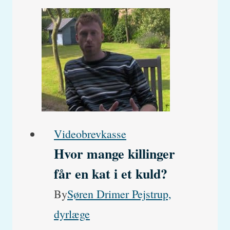
hund:
Med
og
uden
smerte
Videobrevkasse
Hvor mange killinger
får en kat i et kuld?
By
Søren Drimer Pejstrup,
dyrlæge