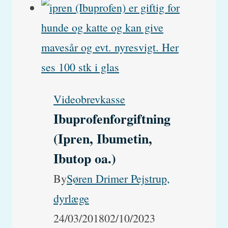
rejse
med
katte
og
hunde
Videobrevkasse
til
Ibuprofenforgiftning
Norge
(Ipren, Ibumetin,
fra
Ibutop oa.)
Danmark
By
Søren Drimer Pejstrup,
dyrlæge
24/03/2018
02/10/2023