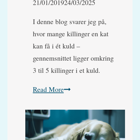
21/01/2019
24/03/2025
I denne blog svarer jeg på,
hvor mange killinger en kat
kan få i ét kuld –
gennemsnittet ligger omkring
3 til 5 killinger i et kuld.
Hvor
Read More
mange
killinger
får
en