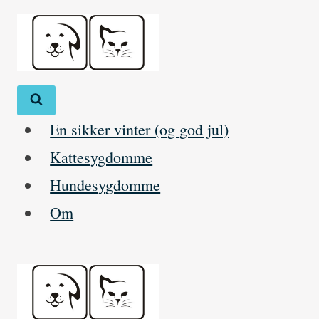
Skip
to
content
En sikker vinter (og god jul)
Kattesygdomme
Hundesygdomme
Om