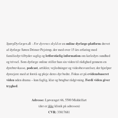
o
e
s
o
g
(
g
d
d
b
i
y
e
n
SpørgDyrlægen.dk - For dyrenes skyld
er en
online dyrlæge-platform
drevet
r
h
af dyrlæge Søren Drimer Pejstrup, der med over 15 års erfaring med
e
l
familiedyr tilbyder saglig og
letforståelig information
om kæledyrs sundhed
a
og trivsel. Som dyrlæge online stiller han sin viden til rådighed gennem en
m
æ
n
dyrebrevkasse,
podcast
, artikler, vejledninger og videobesvarelser, der hjælper
dyreejere med at forstå og pleje deres dyr bedre. Fokus er på
evidensbaseret
u
g
d
viden
uden drama – kun faglig, klar og brugbar rådgivning.
Fordi viden giver
l
e
tryghed
.
l
i
n
i
Adresse:
Lyøvænget 66, 5500 Middelfart
g
s
(der er
ikke
klinik på adressen)
n
CVR:
33817681
h
g