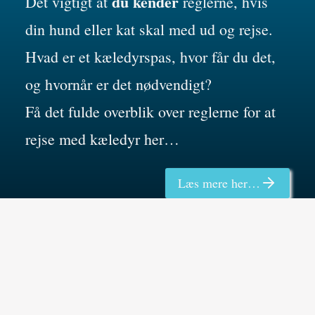
du kender
Det vigtigt at
reglerne, hvis
m
T
u
u
din hund eller kat skal med ud og rejse.
e
i
n
r
Hvad er et kæledyrspas, hvor får du det,
r
d
d
l
og hvornår er det nødvendigt?
,
l
u
i
Få det fulde overblik over reglerne for at
v
i
g
g
rejse med kæledyr her…
a
g
e
e
r
Læs mere her…
e
f
c
i
t
o
y
g
e
r
k
h
g
u
l
e
n
g
u
d