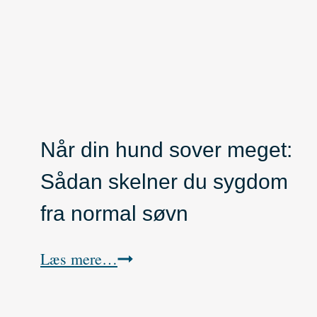
i
d
e
r
o
Når din hund sover meget:
g
s
Sådan skelner du sygdom
l
fra normal søvn
i
N
Læs mere…
k
å
k
r
e