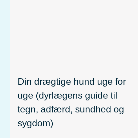
v
o
p
i
d
l
d
e
e
i
r
t
t
b
g
e
e
u
t
Din drægtige hund uge for
t
i
)
æ
d
uge (dyrlægens guide til
:
n
e
tegn, adfærd, sundhed og
G
d
t
u
sygdom)
e
i
i