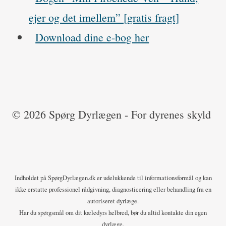
,
ejer og det imellem” [gratis fragt]
a
Download dine e-bog her
d
f
æ
r
© 2026 Spørg Dyrlægen - For dyrenes skyld
d
,
s
Indholdet på SpørgDyrlægen.dk er udelukkende til informationsformål og kan
u
ikke erstatte professionel rådgivning, diagnosticering eller behandling fra en
autoriseret dyrlæge.
n
Har du spørgsmål om dit kæledyrs helbred, bør du altid kontakte din egen
d
dyrlæge.