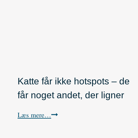
d
r
i
s
n
i
h
g
u
i
n
r
Katte får ikke hotspots – de
d
ø
får noget andet, der ligner
s
d
o
e
K
Læs mere…
v
p
a
e
o