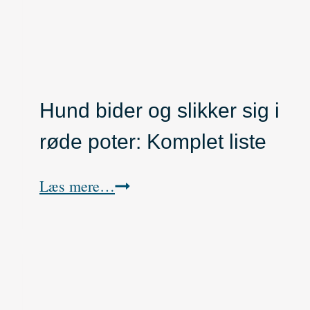
Hund bider og slikker sig i
røde poter: Komplet liste
H
Læs mere…
u
n
d
b