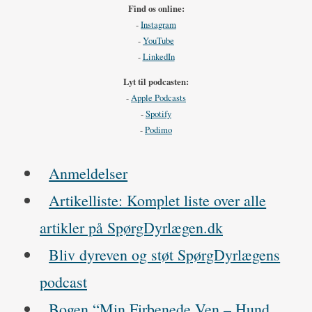
g
Find os online:
e
u
-
Instagram
-
YouTube
d
i
-
LinkedIn
e
d
Lyt til podcasten:
-
Apple Podcasts
r
e
-
Spotify
t
-
Podimo
i
Anmeldelser
l
Artikelliste: Komplet liste over alle
t
artikler på SpørgDyrlægen.dk
e
Bliv dyreven og støt SpørgDyrlægens
g
podcast
n
Bogen “Min Firbenede Ven – Hund,