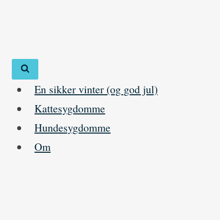
Skip
to
content
En sikker vinter (og god jul)
Kattesygdomme
Hundesygdomme
Om