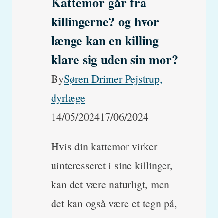
Kattemor går fra
sig
killingerne? og hvor
med
længe kan en killing
hjemmelavet
klare sig uden sin mor?
brækmiddel?
By
Søren Drimer Pejstrup,
dyrlæge
14/05/2024
17/06/2024
Hvis din kattemor virker
uinteresseret i sine killinger,
kan det være naturligt, men
det kan også være et tegn på,