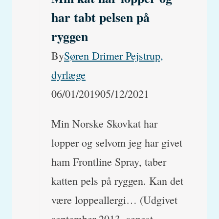
eller
har tabt pelsen på
er
ryggen
det
By
Søren Drimer Pejstrup,
modsat?
dyrlæge
06/01/2019
05/12/2021
Min Norske Skovkat har
lopper og selvom jeg har givet
ham Frontline Spray, taber
katten pels på ryggen. Kan det
være loppeallergi… (Udgivet
september 2013, senest