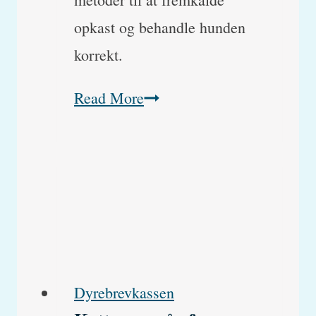
opkast og behandle hunden
korrekt.
Hvordan
Read More
får
man
en
hund
til
at
brække
Dyrebrevkassen