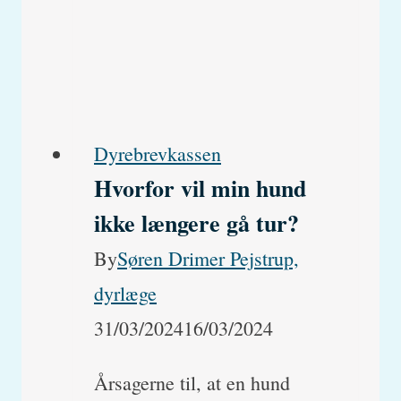
killingerne?
og
hvor
længe
kan
Dyrebrevkassen
Hvorfor vil min hund
en
ikke længere gå tur?
killing
klare
By
Søren Drimer Pejstrup,
sig
dyrlæge
uden
31/03/2024
16/03/2024
sin
Årsagerne til, at en hund
mor?