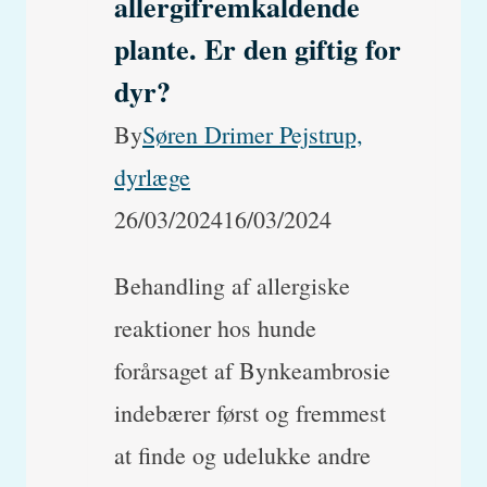
allergifremkaldende
ryggen
plante. Er den giftig for
dyr?
By
Søren Drimer Pejstrup,
dyrlæge
26/03/2024
16/03/2024
Behandling af allergiske
reaktioner hos hunde
forårsaget af Bynkeambrosie
indebærer først og fremmest
at finde og udelukke andre