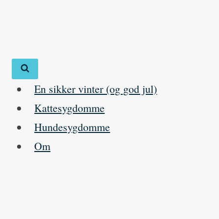
Skip
to
content
En sikker vinter (og god jul)
Kattesygdomme
Hundesygdomme
Om