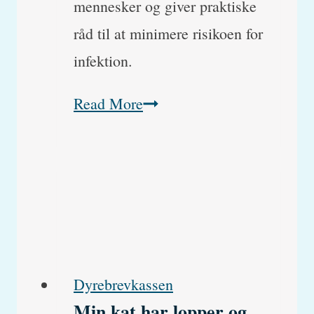
mennesker og giver praktiske
råd til at minimere risikoen for
infektion.
Kan
Read More
min
kat
få
ringorm
af
mit
Dyrebrevkassen
barn,
Min kat har lopper og