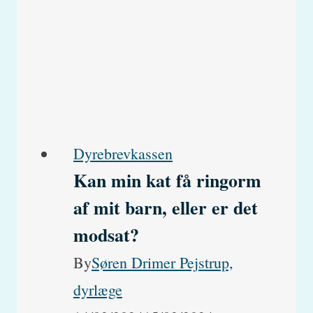
min
hund
ikke
længere
gå
tur?
Dyrebrevkassen
Kan min kat få ringorm
af mit barn, eller er det
modsat?
By
Søren Drimer Pejstrup,
dyrlæge