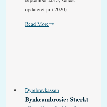
opdateret juli 2020)
Min
Read More
kat
har
lopper
og
har
tabt
pelsen
Dyrebrevkassen
Bynkeambrosie: Stærkt
på