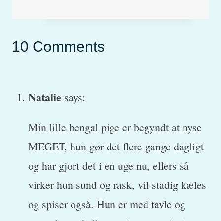
Stærkt
allergifremkaldende
plante.
10 Comments
Er
den
Natalie
says:
giftig
for
Min lille bengal pige er begyndt at nyse
dyr?
MEGET, hun gør det flere gange dagligt
og har gjort det i en uge nu, ellers så
virker hun sund og rask, vil stadig kæles
og spiser også. Hun er med tavle og