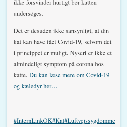
ikke forsvinder hurtigt bør katten
undersøges.
Det er desuden ikke sansynligt, at din
kat kan have fået Covid-19, selvom det
i princippet er muligt. Nyseri er ikke et
almindeligt symptom på corona hos
katte.
Du kan læse mere om Covid-19
og kæledyr her…
Post
#
InternLinkOK
#
Kat
#
Luftvejssygdomme