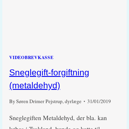
KUN
TÆNDER
ELLER
FORGIFTNING)
VIDEOBREVKASSE
Sneglegift-forgiftning
(metaldehyd)
By
Søren Drimer Pejstrup, dyrlæge
31/01/2019
Sneglegiften Metaldehyd, der bla. kan
købes i Tyskland, hunde og katte til