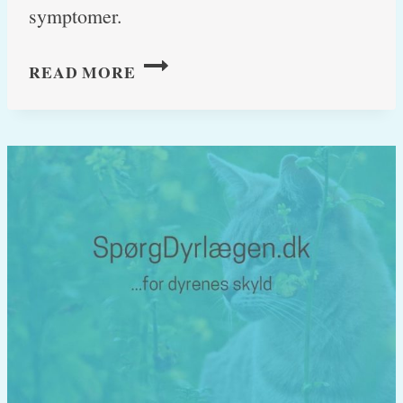
symptomer.
RÅ
READ MORE
KARTOFLER
–
ER
DE
GIFTIGE
FOR
HUNDE?