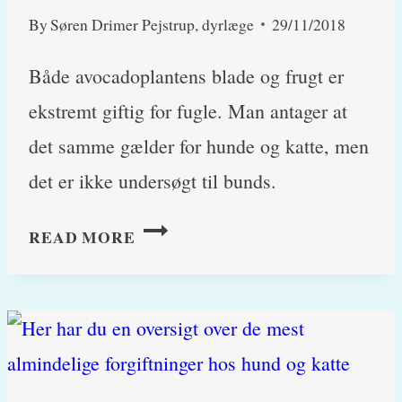
By
Søren Drimer Pejstrup, dyrlæge
29/11/2018
Både avocadoplantens blade og frugt er
ekstremt giftig for fugle. Man antager at
det samme gælder for hunde og katte, men
det er ikke undersøgt til bunds.
AVOCADO
READ MORE
(LATINSK
LAURACEAE)
(PERSIN)
ANTAGES
AT
VÆRE