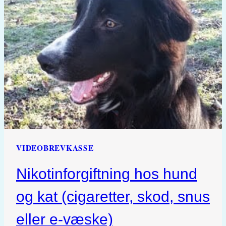
FRONTECT,
VECTRA
3D)
VIDEOBREVKASSE
Nikotinforgiftning hos hund
og kat (cigaretter, skod, snus
eller e-væske)