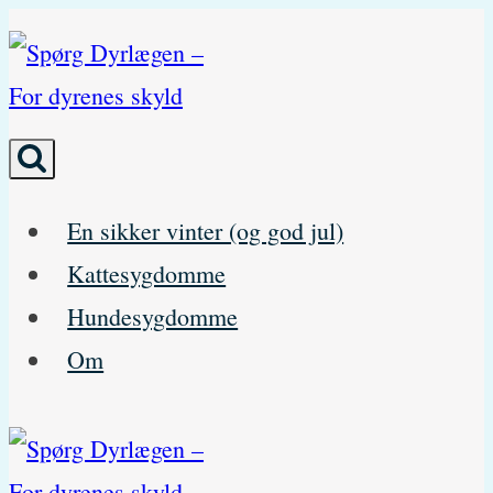
Skip
to
content
En sikker vinter (og god jul)
Kattesygdomme
Hundesygdomme
Om