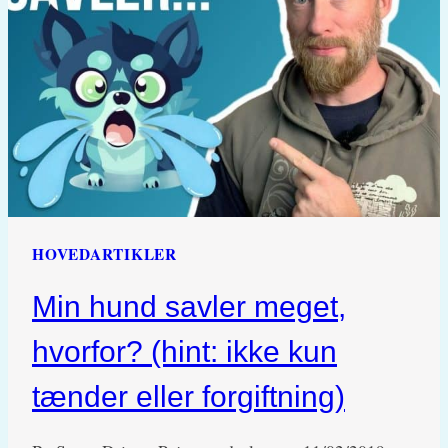
OG
FØRSTEHJÆLP
HOVEDARTIKLER
Min hund savler meget,
hvorfor? (hint: ikke kun
tænder eller forgiftning)