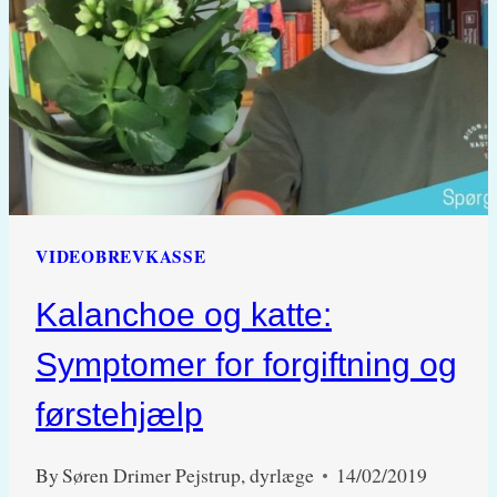
KATTE
OG
HUNDE?
VIDEOBREVKASSE
Kalanchoe og katte:
Symptomer for forgiftning og
førstehjælp
By
Søren Drimer Pejstrup, dyrlæge
14/02/2019