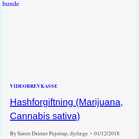
(CIGARETTER,
SKOD,
SNUS
ELLER
E-
VÆSKE)
VIDEOBREVKASSE
Hashforgiftning (Marijuana,
Cannabis sativa)
By
Søren Drimer Pejstrup, dyrlæge
01/12/2018