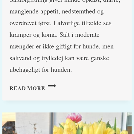
manglende appetit, nedstemthed og
overdrevet tørst. I alvorlige tilfælde ses
kramper og koma. Salt i moderate
mængder er ikke giftigt for hunde, men
saltvand og trylledej kan være ganske
ubehageligt for hunden.
SALTFORGIFTNING,
READ MORE
SALTVAND
OG
TRYLLEDEJ:
KAN
HUNDE