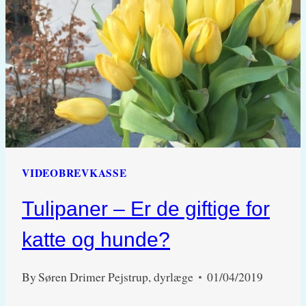
FÅ
FOR
MEGET
SALT?
VIDEOBREVKASSE
Tulipaner – Er de giftige for
katte og hunde?
By
Søren Drimer Pejstrup, dyrlæge
01/04/2019