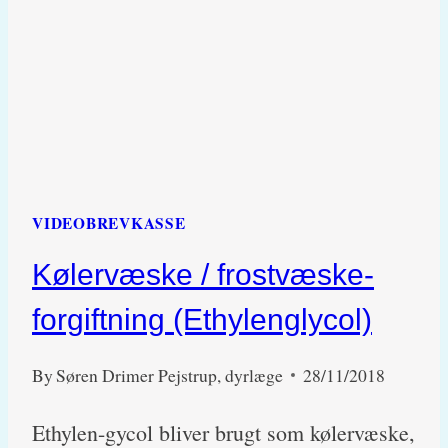
GIFTIGT
FOR
HUNDE
OG
KATTE
VIDEOBREVKASSE
Kølervæske / frostvæske-
forgiftning (Ethylenglycol)
By
Søren Drimer Pejstrup, dyrlæge
28/11/2018
Ethylen-gycol bliver brugt som kølervæske,