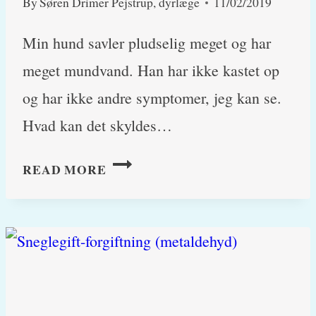
By
Søren Drimer Pejstrup, dyrlæge
11/02/2019
Min hund savler pludselig meget og har
meget mundvand. Han har ikke kastet op
og har ikke andre symptomer, jeg kan se.
Hvad kan det skyldes…
MIN
READ MORE
HUND
SAVLER
MEGET,
HVORFOR?
(HINT:
IKKE