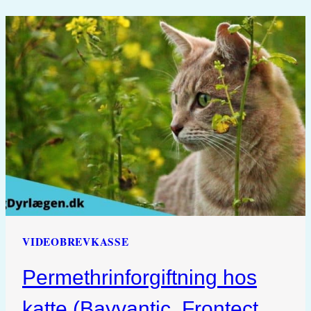
LILJER
ER
GIFTIGE
FOR
KATTE
VIDEOBREVKASSE
Permethrinforgiftning hos
katte (Bayvantic, Frontect,