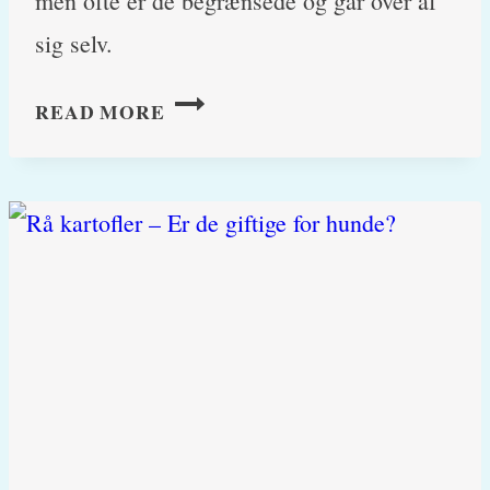
men ofte er de begrænsede og går over af
sig selv.
JULESTJERNEFORGIFTNING
READ MORE
(POINSETTIA)
(LATINSK:
EUPHORBIA
PULCHERRIMA)