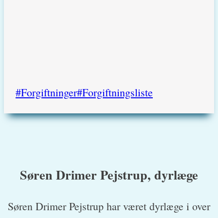
Post
#
Forgiftninger
#
Forgiftningsliste
Tags:
Søren Drimer Pejstrup, dyrlæge
Søren Drimer Pejstrup har været dyrlæge i over