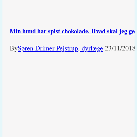
Min hund har spist chokolade. Hvad skal jeg gø
By
Søren Drimer Pejstrup, dyrlæge
23/11/2018