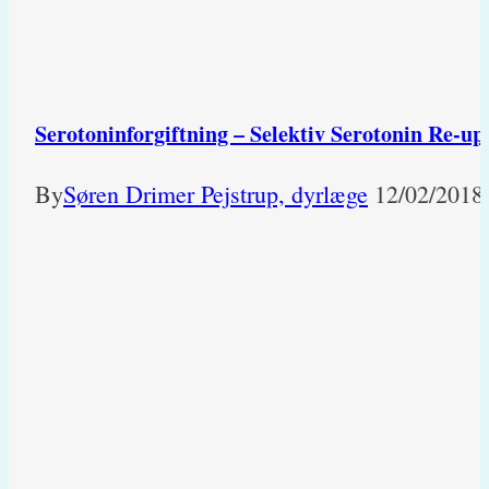
Serotoninforgiftning – Selektiv Serotonin Re-up
By
Søren Drimer Pejstrup, dyrlæge
12/02/2018