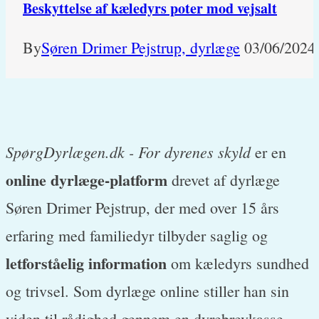
Beskyttelse af kæledyrs poter mod vejsalt
By
Søren Drimer Pejstrup, dyrlæge
03/06/2024
SpørgDyrlægen.dk - For dyrenes skyld
er en
online dyrlæge-platform
drevet af dyrlæge
Søren Drimer Pejstrup, der med over 15 års
erfaring med familiedyr tilbyder saglig og
letforståelig information
om kæledyrs sundhed
og trivsel. Som dyrlæge online stiller han sin
viden til rådighed gennem en dyrebrevkasse,