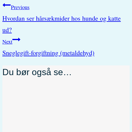
Post
Previous
Hvordan ser hårsækmider hos hunde og katte
navigation
ud?
Next
Sneglegift-forgiftning (metaldehyd)
Du bør også se…