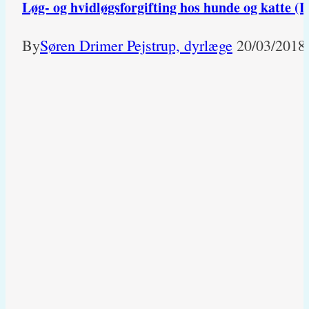
Løg- og hvidløgsforgifting hos hunde og katte (
By
Søren Drimer Pejstrup, dyrlæge
20/03/2018