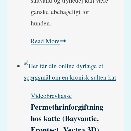
saltvand og trylledej kan være
ganske ubehageligt for
hunden.
Saltforgiftning,
Read More
saltvand
og
trylledej:
Kan
Videobrevkasse
hunde
Permethrinforgiftning
få
hos katte (Bayvantic,
for
Frontect, Vectra 3D)