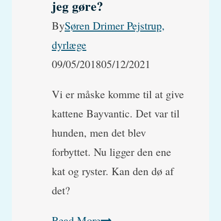
jeg gøre?
By
Søren Drimer Pejstrup,
dyrlæge
09/05/2018
05/12/2021
Vi er måske komme til at give
kattene Bayvantic. Det var til
hunden, men det blev
forbyttet. Nu ligger den ene
kat og ryster. Kan den dø af
det?
Mine
Read More