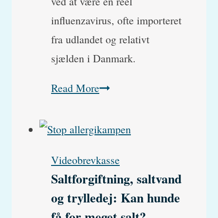
ved at være en reel
influenzavirus, ofte importeret
fra udlandet og relativt
sjælden i Danmark.
Hvad
Read More
er
hunde-
influenza?
Videobrevkasse
(hint:
Saltforgiftning, saltvand
Ikke
og trylledej: Kan hunde
Kennelhoste)
få for meget salt?