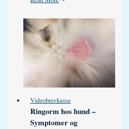
katte
har
fået
Bayvantic.
Hvad
skal
jeg
gøre?
Videobrevkasse
Ringorm hos hund –
Symptomer og