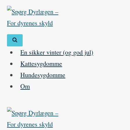
Skip
to
content
En sikker vinter (og god jul)
Kattesygdomme
Hundesygdomme
Om