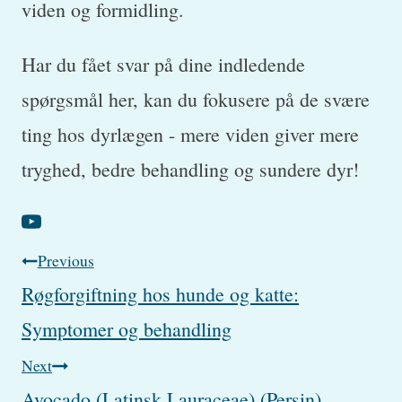
viden og formidling.
Har du fået svar på dine indledende
spørgsmål her, kan du fokusere på de svære
ting hos dyrlægen - mere viden giver mere
tryghed, bedre behandling og sundere dyr!
Post
Previous
Røgforgiftning hos hunde og katte:
navigation
Symptomer og behandling
Next
Avocado (Latinsk Lauraceae) (Persin)