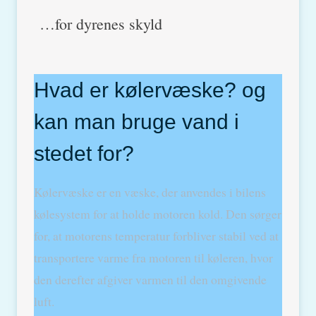
…for dyrenes skyld
Hvad er kølervæske? og
kan man bruge vand i
stedet for?
Kølervæske er en væske, der anvendes i bilens
kølesystem for at holde motoren kold. Den sørger
for, at motorens temperatur forbliver stabil ved at
transportere varme fra motoren til køleren, hvor
den derefter afgiver varmen til den omgivende
luft.