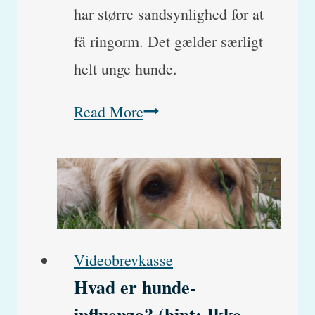
har større sandsynlighed for at
få ringorm. Det gælder særligt
helt unge hunde.
Ringorm
Read More
hos
hund
–
Symptomer
og
Videobrevkasse
behandling
Hvad er hunde-
influenza? (hint: Ikke