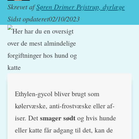
Skrevet af
Søren Drimer Pejstrup, dyrlæge
Sidst opdateret
02/10/2023
Ethylen-gycol bliver brugt som
kølervæske, anti-frostvæske eller af-
smager sødt
iser. Det
og hvis hunde
eller katte får adgang til det, kan de