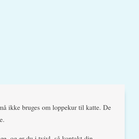
må ikke bruges om loppekur til katte. De
e.
e, og er du i tvivl, så kontakt din