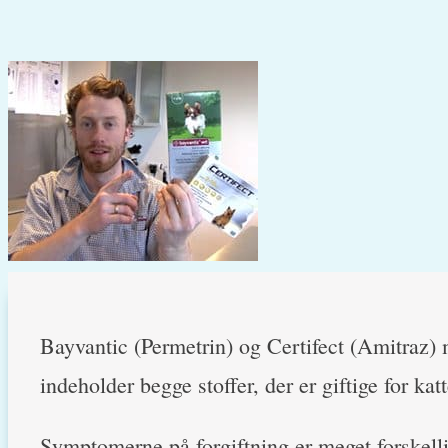
Bayvantic (Permetrin) og Certifect (Amitraz) 
indeholder begge stoffer, der er giftige for katt
Symptomerne på forgiftning er meget forskellig