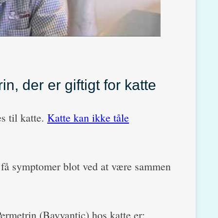
, der er giftigt for katte
s til katte.
Katte kan ikke tåle
an få symptomer blot ved at være sammen
rmetrin (Bayvantic) hos katte er: