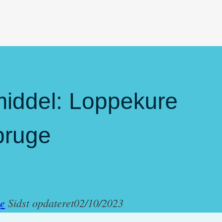
emiddel: Loppekure
bruge
ge
Sidst opdateret
02/10/2023