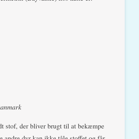
 Danmark
t stof, der bliver brugt til at bekæmpe
e andre dyr kan ikke tåle stoffet og får