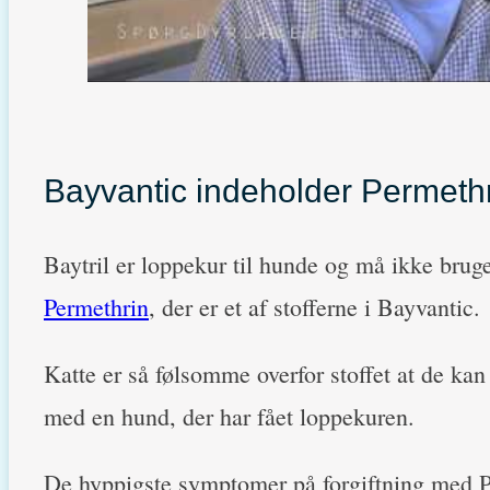
Bayvantic indeholder Permethrin
Baytril er loppekur til hunde og må ikke bruge
Permethrin
, der er et af stofferne i Bayvantic.
Katte er så følsomme overfor stoffet at de k
med en hund, der har fået loppekuren.
De hyppigste symptomer på forgiftning med Pe