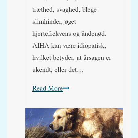
træthed, svaghed, blege
slimhinder, øget
hjertefrekvens og åndenød.
AIHA kan være idiopatisk,
hvilket betyder, at årsagen er
ukendt, eller det…
Hvad
Read More
er
Autoimmun
Hæmolytisk
Anæmi