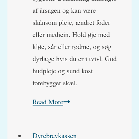
af årsagen og kan være
skånsom pleje, ændret foder
eller medicin. Hold øje med
kløe, sår eller rødme, og søg
dyrlæge hvis du er i tvivl. God
hudpleje og sund kost
forebygger skæl.
Skæl
Read More
hos
hunde:
Dyrebrevkassen
Hvad