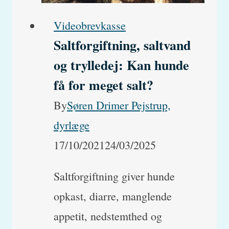
hos
Videobrevkasse
katte?
Saltforgiftning, saltvand
og trylledej: Kan hunde
få for meget salt?
By
Søren Drimer Pejstrup,
dyrlæge
17/10/2021
24/03/2025
Saltforgiftning giver hunde
opkast, diarre, manglende
appetit, nedstemthed og