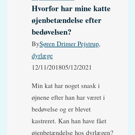
Hvorfor har mine katte
skyldes
øjenbetændelse efter
det,
bedøvelsen?
og
By
Søren Drimer Pejstrup,
hvordan
dyrlæge
kan
12/11/2018
05/12/2021
du
behandle
Min kat har noget snask i
det?
øjnene efter han har været i
bedøvelse og er blevet
kastreret. Kan han have fået
øjenbetændelse hos dyrlægen?