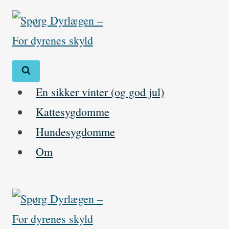
Skip
to
content
En sikker vinter (og god jul)
Kattesygdomme
Hundesygdomme
Om