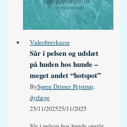
Kan
hunde
få
for
Videobrevkasse
meget
Sår i pelsen og udslæt
salt?
på huden hos hunde –
meget andet “hotspot”
By
Søren Drimer Pejstrup,
dyrlæge
25/11/2025
25/11/2025
Sår i pelsen hos hunde opstår