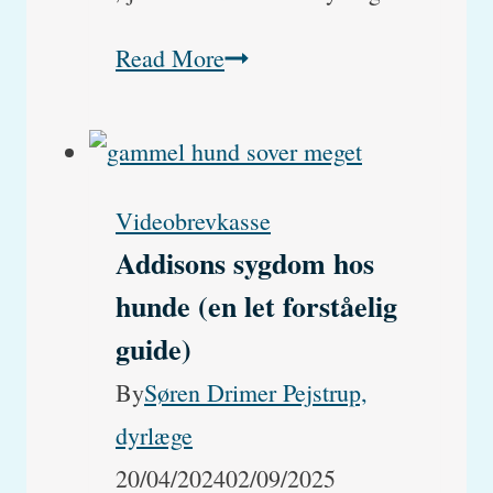
Hvorfor
Read More
har
mine
katte
Videobrevkasse
øjenbetændelse
Addisons sygdom hos
efter
hunde (en let forståelig
bedøvelsen?
guide)
By
Søren Drimer Pejstrup,
dyrlæge
20/04/2024
02/09/2025