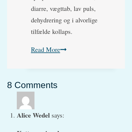
diarre, vægttab, lav puls,
dehydrering og i alvorlige
tilfælde kollaps.
Addisons
Read More
sygdom
hos
hunde
8 Comments
(en
let
Alice Wedel
says:
forståelig
guide)