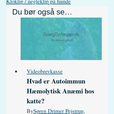
Kloklip / negleklip på hunde
Du bør også se…
Videobrevkasse
Hvad er Autoimmun
Hæmolytisk Anæmi hos
katte?
By
Søren Drimer Pejstrup,