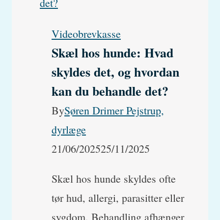
på
Videobrevkasse
huden
Skæl hos hunde: Hvad
hos
skyldes det, og hvordan
hunde
kan du behandle det?
–
By
Søren Drimer Pejstrup,
meget
dyrlæge
andet
21/06/2025
25/11/2025
“hotspot”
Skæl hos hunde skyldes ofte
tør hud, allergi, parasitter eller
sygdom. Behandling afhænger