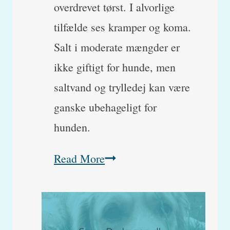
overdrevet tørst. I alvorlige
tilfælde ses kramper og koma.
Salt i moderate mængder er
ikke giftigt for hunde, men
saltvand og trylledej kan være
ganske ubehageligt for
hunden.
Saltforgiftning,
Read More
saltvand
og
trylledej: