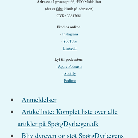
Adresse:
Lyøvænget 66, 5500 Middelfart
(der er
ikke
klinik på adressen)
CVR:
33817681
Find os online:
-
Instagram
-
YouTube
-
LinkedIn
Lyt til podcasten:
-
Apple Podcasts
-
Spotify
-
Podimo
Anmeldelser
Artikelliste: Komplet liste over alle
artikler på SpørgDyrlægen.dk
Bliv dyreven og støt SpørgDyrlægens