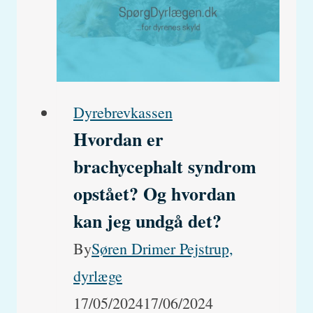
deres
egen
afføring?
Dyrebrevkassen
Hvordan er
brachycephalt syndrom
opstået? Og hvordan
kan jeg undgå det?
By
Søren Drimer Pejstrup,
dyrlæge
17/05/2024
17/06/2024