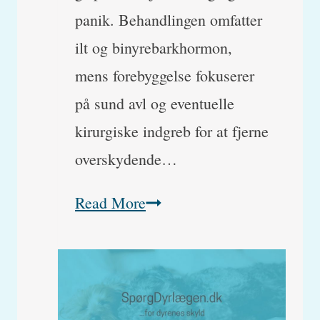
panik. Behandlingen omfatter
ilt og binyrebarkhormon,
mens forebyggelse fokuserer
på sund avl og eventuelle
kirurgiske indgreb for at fjerne
overskydende…
Hvordan
Read More
er
brachycephalt
syndrom
opstået?