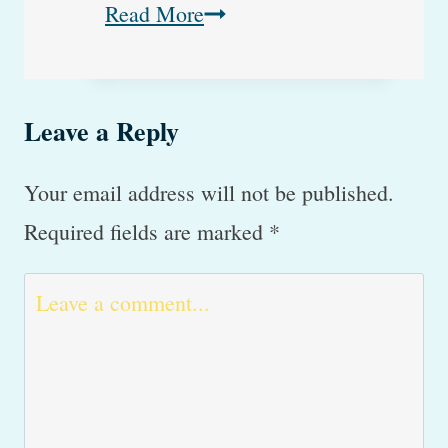
Min
Read More
hund
har
Leave a Reply
kramper.
Hvad
Your email address will not be published.
kan
Required fields are marked
*
det
være
og
skal
vi
til