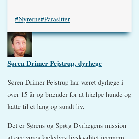
Post
#
Nyrerne
#
Parasitter
Tags:
Søren Drimer Pejstrup, dyrlæge
Søren Drimer Pejstrup har været dyrlæge i
over 15 år og brænder for at hjælpe hunde og
katte til et lang og sundt liv.
Det er Sørens og Spørg Dyrlægens mission
at øge vores kæledyrs livskvalitet igennem