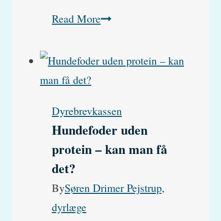
Min
Read More
kat
er
elektrisk
–
Dyrebrevkassen
Hvorfor
Hundefoder uden
giver
protein – kan man få
katte
det?
stød?
By
Søren Drimer Pejstrup,
dyrlæge