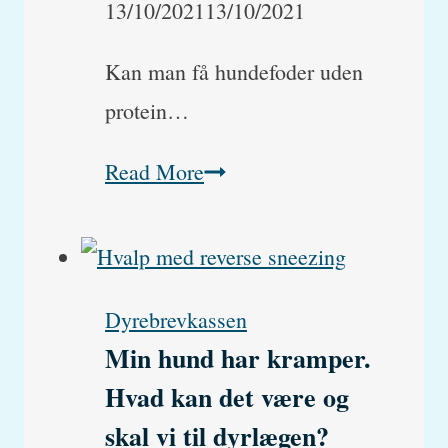
13/10/2021
13/10/2021
Kan man få hundefoder uden
protein…
Hundefoder
Read More
uden
protein
–
Dyrebrevkassen
kan
Min hund har kramper.
man
Hvad kan det være og
få
skal vi til dyrlægen?
det?