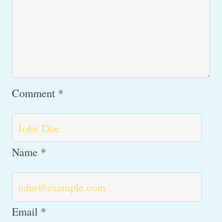
dyrlægen?
Comment
*
Name
*
Email
*