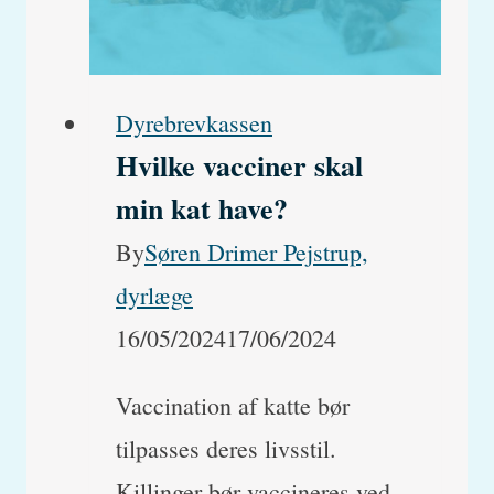
Og
hvordan
kan
Dyrebrevkassen
Hvilke vacciner skal
jeg
min kat have?
undgå
det?
By
Søren Drimer Pejstrup,
dyrlæge
16/05/2024
17/06/2024
Vaccination af katte bør
tilpasses deres livsstil.
Killinger bør vaccineres ved