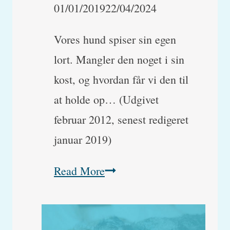
01/01/2019
22/04/2024
Vores hund spiser sin egen
lort. Mangler den noget i sin
kost, og hvordan får vi den til
at holde op… (Udgivet
februar 2012, senest redigeret
januar 2019)
Hunde
Read More
der
spiser