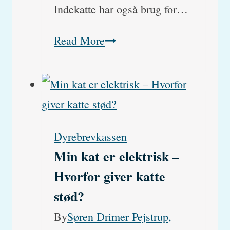
Indekatte har også brug for…
Hvilke
Read More
vacciner
skal
min
kat
Dyrebrevkassen
have?
Min kat er elektrisk –
Hvorfor giver katte
stød?
By
Søren Drimer Pejstrup,