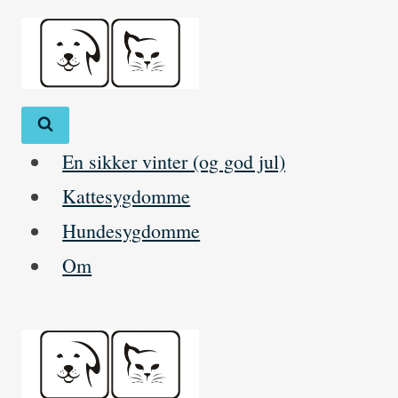
Skip
to
content
En sikker vinter (og god jul)
Kattesygdomme
Hundesygdomme
Om