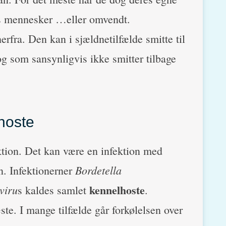
 os mennesker …eller omvendt.
fra. Den kan i sjældnetilfælde smitte til
og som sansynligvis ikke smitter tilbage
hoste
ktion. Det kan være en infektion med
Bordetella
n. Infektionerner
kennelhoste
viru
s kaldes samlet
.
te. I mange tilfælde går forkølelsen over