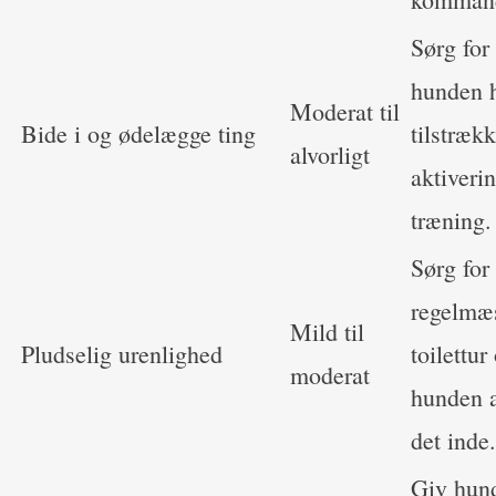
Sørg for 
hunden 
Moderat til
Bide i og ødelægge ting
tilstræk
alvorligt
aktiveri
træning.
Sørg for
regelmæ
Mild til
Pludselig urenlighed
toilettur
moderat
hunden a
det inde.
Giv hun