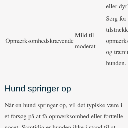
eller dy
Sørg for
tilstrækk
Mild til
Opmærksomhedskrævende
opmærk
moderat
og træni
hunden.
Hund springer op
Når en hund springer op, vil det typiske være i
et forsøg på at få opmærksomhed eller fortælle
noget. Samtidig er hunden ikke i stand til at