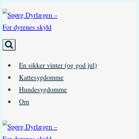
Skip
to
content
En sikker vinter (og god jul)
Kattesygdomme
Hundesygdomme
Om