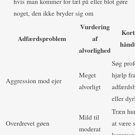
hvis man kommer for tæt på eller blot gøre
noget, den ikke bryder sig om
Vurdering
Kort
Adfærdsproblem
af
hånd
alvorlighed
Søg prof
Meget
hjælp fr
Aggression mod ejer
alvorligt
adfærds
eller dy
Træn hun
Mild til
Overdrevet gøen
at være s
moderat
komman