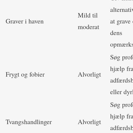
alternati
Mild til
Graver i haven
at grave
moderat
dens
opmærk
Søg prof
hjælp fr
Frygt og fobier
Alvorligt
adfærds
eller dy
Søg prof
hjælp fr
Tvangshandlinger
Alvorligt
adfærds