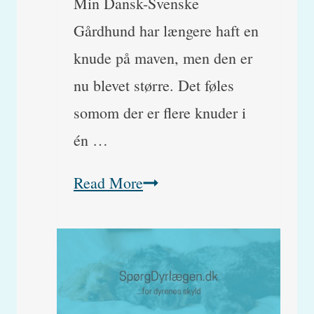
Min Dansk-Svenske
Gårdhund har længere haft en
knude på maven, men den er
nu blevet større. Det føles
somom der er flere knuder i
én …
Min
Read More
hund
har
en
bule