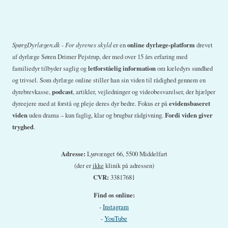
SpørgDyrlægen.dk - For dyrenes skyld
er en
online dyrlæge-platform
drevet
af dyrlæge Søren Drimer Pejstrup, der med over 15 års erfaring med
familiedyr tilbyder saglig og
letforståelig information
om kæledyrs sundhed
og trivsel. Som dyrlæge online stiller han sin viden til rådighed gennem en
dyrebrevkasse,
podcast
, artikler, vejledninger og videobesvarelser, der hjælper
dyreejere med at forstå og pleje deres dyr bedre. Fokus er på
evidensbaseret
viden
uden drama – kun faglig, klar og brugbar rådgivning.
Fordi viden giver
tryghed
.
Adresse:
Lyøvænget 66, 5500 Middelfart
(der er
ikke
klinik på adressen)
CVR:
33817681
Find os online:
-
Instagram
-
YouTube