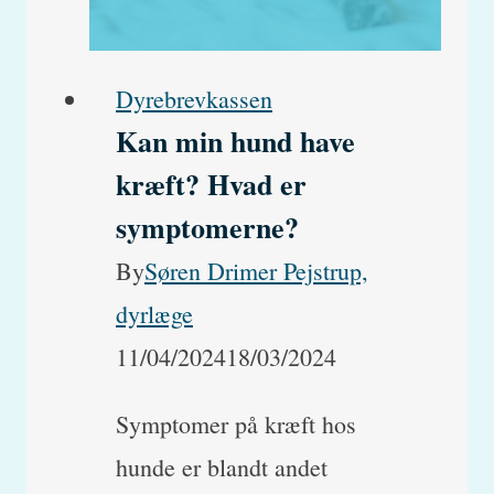
på
maven,
der
Dyrebrevkassen
Kan min hund have
er
kræft? Hvad er
blevet
symptomerne?
større?
By
Søren Drimer Pejstrup,
dyrlæge
11/04/2024
18/03/2024
Symptomer på kræft hos
hunde er blandt andet