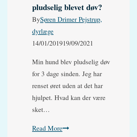
pludselig blevet døv?
By
Søren Drimer Pejstrup,
dyrlæge
14/01/2019
19/09/2021
Min hund blev pludselig døv
for 3 dage sinden. Jeg har
renset øret uden at det har
hjulpet. Hvad kan der være
sket…
Hvorfor
Read More