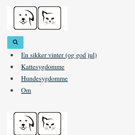
Skip
to
content
En sikker vinter (og god jul)
Kattesygdomme
Hundesygdomme
Om