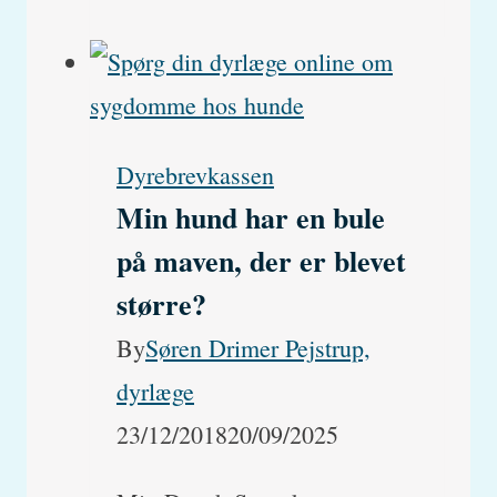
er
min
hund
pludselig
Dyrebrevkassen
blevet
Min hund har en bule
døv?
på maven, der er blevet
større?
By
Søren Drimer Pejstrup,
dyrlæge
23/12/2018
20/09/2025