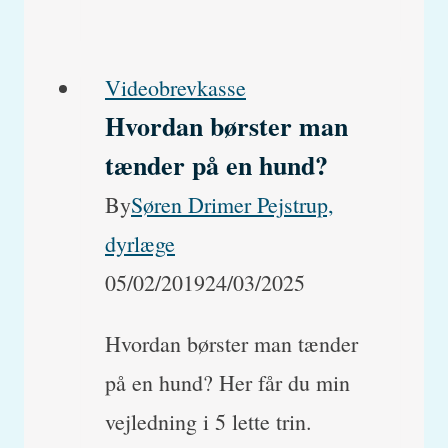
min
hund
Videobrevkasse
have
Hvordan børster man
kræft?
tænder på en hund?
Hvad
By
Søren Drimer Pejstrup,
er
dyrlæge
symptomerne?
05/02/2019
24/03/2025
Hvordan børster man tænder
på en hund? Her får du min
vejledning i 5 lette trin.