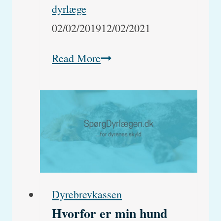
dyrlæge
02/02/2019
12/02/2021
Min
Read More
hund
slikker
sig
meget
ved
endetarmen?
Dyrebrevkassen
Hvorfor er min hund