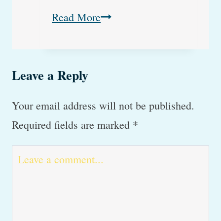
Hvordan
Read More
børster
man
Leave a Reply
tænder
på
Your email address will not be published.
en
Required fields are marked
*
hund?