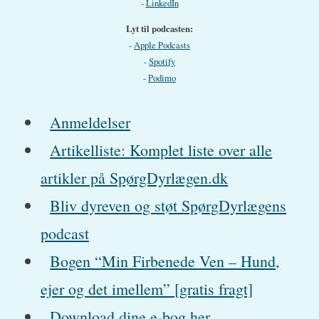
-
LinkedIn
Lyt til podcasten:
-
Apple Podcasts
-
Spotify
-
Podimo
Anmeldelser
Artikelliste: Komplet liste over alle
artikler på SpørgDyrlægen.dk
Bliv dyreven og støt SpørgDyrlægens
podcast
Bogen “Min Firbenede Ven – Hund,
ejer og det imellem” [gratis fragt]
Download dine e-bog her