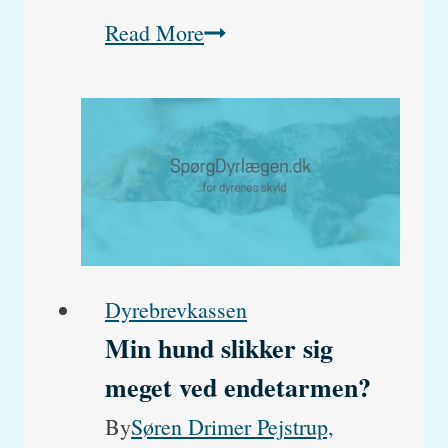
Paracetamolforgiftning
Read More
(Panodil,
Pamol,
Pinex
oa.)
Dyrebrevkassen
Min hund slikker sig
meget ved endetarmen?
By
Søren Drimer Pejstrup,