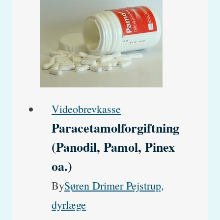
Videobrevkasse
Paracetamolforgiftning
(Panodil, Pamol, Pinex
oa.)
By
Søren Drimer Pejstrup,
dyrlæge