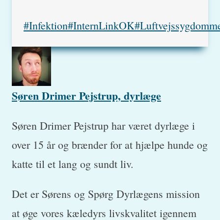
Post
#
Infektion
#
InternLinkOK
#
Luftvejssygdomm
Tags:
Søren Drimer Pejstrup, dyrlæge
Søren Drimer Pejstrup har været dyrlæge i
over 15 år og brænder for at hjælpe hunde og
katte til et lang og sundt liv.
Det er Sørens og Spørg Dyrlægens mission
at øge vores kæledyrs livskvalitet igennem