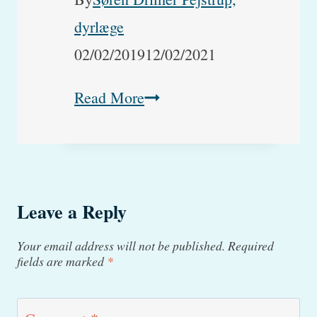
almindelig
dyrlæge
hundefoder?
02/02/2019
12/02/2021
Brun
Read More
plet
i
øjet
Leave a Reply
Your email address will not be published.
Required
fields are marked
*