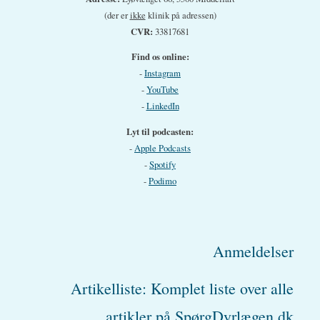
(der er
ikke
klinik på adressen)
CVR:
33817681
Find os online:
-
Instagram
-
YouTube
-
LinkedIn
Lyt til podcasten:
-
Apple Podcasts
-
Spotify
-
Podimo
Anmeldelser
Artikelliste: Komplet liste over alle
artikler på SpørgDyrlægen.dk