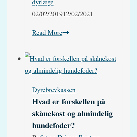
dyrlæge
02/02/2019
12/02/2021
Min
Read More
kat
kaster
op…
ret
Dyrebrevkassen
tit?
Hvad er forskellen på
skånekost og almindelig
hundefoder?