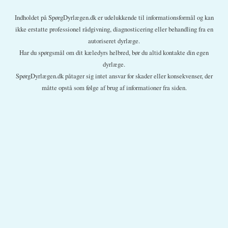
Indholdet på SpørgDyrlægen.dk er udelukkende til informationsformål og kan
ikke erstatte professionel rådgivning, diagnosticering eller behandling fra en
autoriseret dyrlæge.
Har du spørgsmål om dit kæledyrs helbred, bør du altid kontakte din egen
dyrlæge.
SpørgDyrlægen.dk påtager sig intet ansvar for skader eller konsekvenser, der
måtte opstå som følge af brug af informationer fra siden.
En sikker vinter (og god jul)
Kattesygdomme
Hundesygdomme
Om