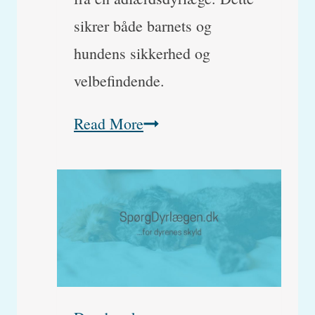
sikrer både barnets og
hundens sikkerhed og
velbefindende.
Min
Read More
hund
knurrer
af
vores
baby.
Hvad
skal