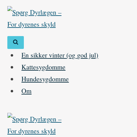
Skip
to
content
En sikker vinter (og god jul)
Kattesygdomme
Hundesygdomme
Om