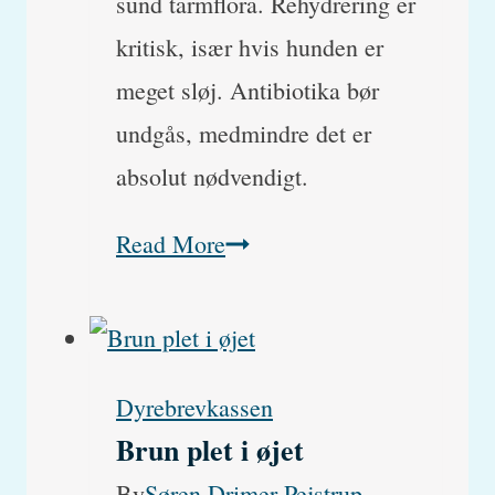
sund tarmflora. Rehydrering er
kritisk, især hvis hunden er
meget sløj. Antibiotika bør
undgås, medmindre det er
absolut nødvendigt.
Hvad
Read More
er
forskellen
på
Dyrebrevkassen
skånekost
Brun plet i øjet
og
By
Søren Drimer Pejstrup,