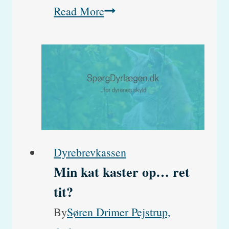
Uens
Read More
størrelse
af
pupillerne
hos
en
gammel
kat
Dyrebrevkassen
Min kat kaster op… ret
tit?
By
Søren Drimer Pejstrup,