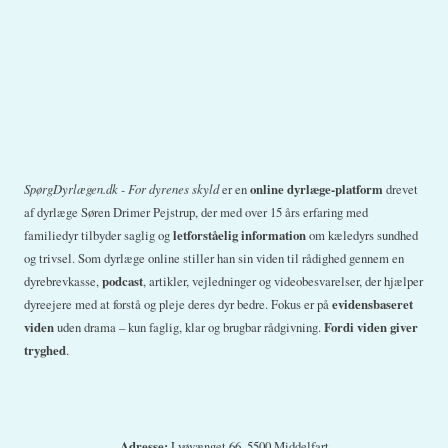
SpørgDyrlægen.dk - For dyrenes skyld
er en
online dyrlæge-platform
drevet
af dyrlæge Søren Drimer Pejstrup, der med over 15 års erfaring med
familiedyr tilbyder saglig og
letforståelig information
om kæledyrs sundhed
og trivsel. Som dyrlæge online stiller han sin viden til rådighed gennem en
dyrebrevkasse,
podcast
, artikler, vejledninger og videobesvarelser, der hjælper
dyreejere med at forstå og pleje deres dyr bedre. Fokus er på
evidensbaseret
viden
uden drama – kun faglig, klar og brugbar rådgivning.
Fordi viden giver
tryghed
.
Adresse:
Lyøvænget 66, 5500 Middelfart