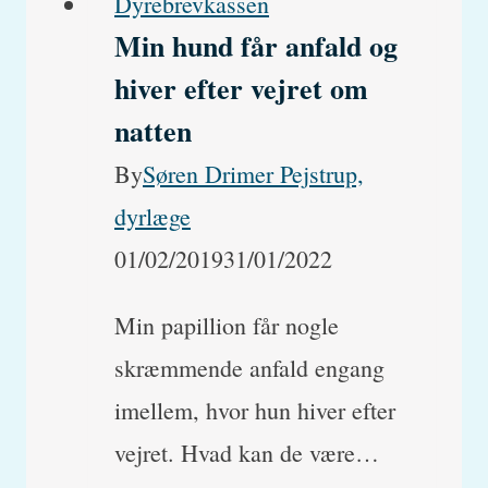
Dyrebrevkassen
Min hund får anfald og
vi
hiver efter vejret om
gøre?
natten
By
Søren Drimer Pejstrup,
dyrlæge
01/02/2019
31/01/2022
Min papillion får nogle
skræmmende anfald engang
imellem, hvor hun hiver efter
vejret. Hvad kan de være…