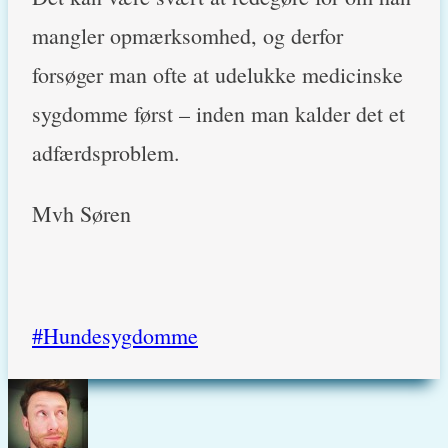
mangler opmærksomhed, og derfor
forsøger man ofte at udelukke medicinske
sygdomme først – inden man kalder det et
adfærdsproblem.
Mvh Søren
Post
#
Hundesygdomme
Tags: