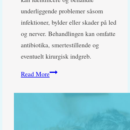
underliggende problemer såsom
infektioner, bylder eller skader på led
og nerver. Behandlingen kan omfatte
antibiotika, smertestillende og
eventuelt kirurgisk indgreb.
Min
Read More
kat
er
halt,
men