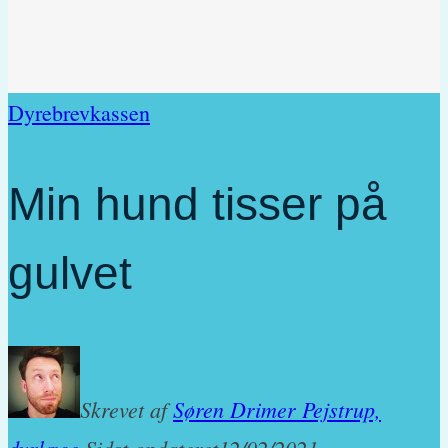
Dyrebrevkassen
Min hund tisser på
gulvet
Skrevet af
Søren Drimer Pejstrup,