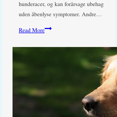
hunderacer, og kan forårsage ubehag
uden åbenlyse symptomer. Andre…
Hund
Read More
stirrer
ind
i
væggen.
Hvad
giver
ændret
adfærd?