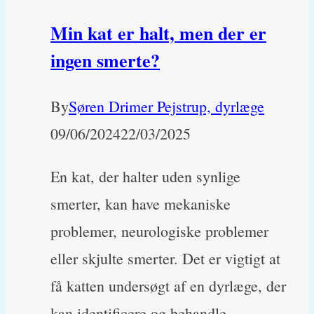
sin
Min kat er halt, men der er
tørfoder
ingen smerte?
By
Søren Drimer Pejstrup, dyrlæge
09/06/2024
22/03/2025
En kat, der halter uden synlige
smerter, kan have mekaniske
problemer, neurologiske problemer
eller skjulte smerter. Det er vigtigt at
få katten undersøgt af en dyrlæge, der
kan identificere og behandle