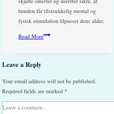
skjulte smerter og derefter sikre, at
hunden får tilstrækkelig mental og
fysisk stimulation tilpasset dens alder.
Hvorfor
Read More
kan
min
Leave a Reply
gamle
hund
Your email address will not be published.
ikke
Required fields are marked
*
finde
ro?