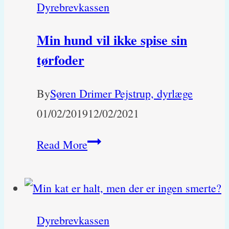
Dyrebrevkassen
Min hund vil ikke spise sin
tørfoder
By
Søren Drimer Pejstrup, dyrlæge
01/02/2019
12/02/2021
Min
Read More
hund
vil
ikke
Dyrebrevkassen
spise