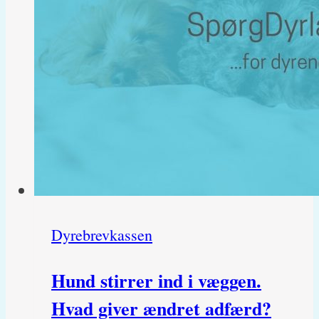
der
er
ingen
smerte?
Dyrebrevkassen
Hund stirrer ind i væggen.
Hvad giver ændret adfærd?