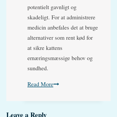
potentielt gavnligt og
skadeligt. For at administrere
medicin anbefales det at bruge
alternativer som rent kød for
at sikre kattens
ernæringsmæssige behov og
sundhed.
Må
Read More
katte
få
Leave a Reply
makrel