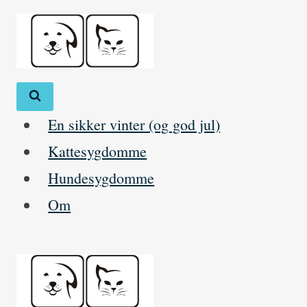
Skip
to
content
En sikker vinter (og god jul)
Kattesygdomme
Hundesygdomme
Om