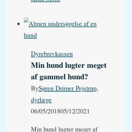
har
min
kat
brunligt
Dyrebrevkassen
udflåd?
Min hund lugter meget
af gammel hund?
By
Søren Drimer Pejstrup,
dyrlæge
06/05/2018
05/12/2021
Min hund lugter meget af