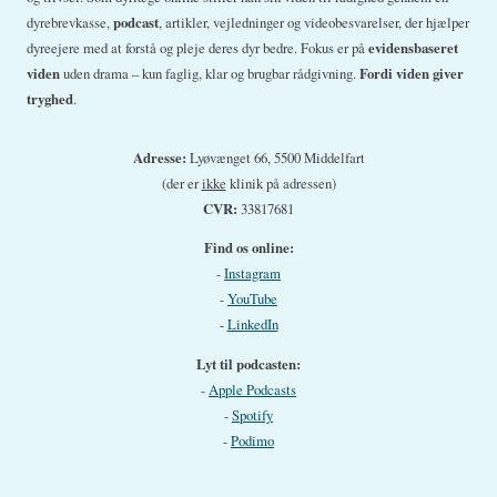
dyrebrevkasse,
podcast
, artikler, vejledninger og videobesvarelser, der hjælper
dyreejere med at forstå og pleje deres dyr bedre. Fokus er på
evidensbaseret
viden
uden drama – kun faglig, klar og brugbar rådgivning.
Fordi viden giver
tryghed
.
Adresse:
Lyøvænget 66, 5500 Middelfart
(der er
ikke
klinik på adressen)
CVR:
33817681
Find os online:
-
Instagram
-
YouTube
-
LinkedIn
Lyt til podcasten:
-
Apple Podcasts
-
Spotify
-
Podimo