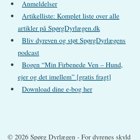
Anmeldelser
Artikelliste: Komplet liste over alle
artikler på SpørgDyrlægen.dk
Bliv dyreven og støt SpørgDyrlægens
podcast
Bogen “Min Firbenede Ven – Hund,
ejer og det imellem” [gratis fragt]
Download dine e-bog her
© 2026 Spørg Dyrlægen - For dyrenes skyld