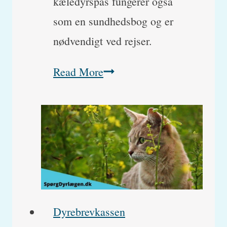
kæledyrspas fungerer også
som en sundhedsbog og er
nødvendigt ved rejser.
Mistet
Read More
sundhedsbog
–
hvad
gør
jeg?
Dyrebrevkassen