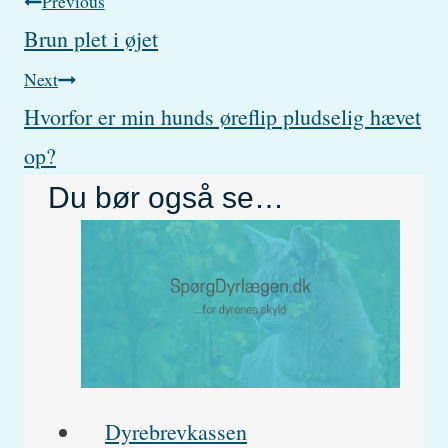
Post
Previous
Brun plet i øjet
navigation
Next
Hvorfor er min hunds øreflip pludselig hævet
op?
Du bør også se…
Dyrebrevkassen