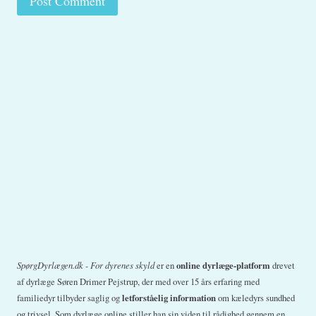
SpørgDyrlægen.dk - For dyrenes skyld
er en
online dyrlæge-platform
drevet
af dyrlæge Søren Drimer Pejstrup, der med over 15 års erfaring med
familiedyr tilbyder saglig og
letforståelig information
om kæledyrs sundhed
og trivsel. Som dyrlæge online stiller han sin viden til rådighed gennem en