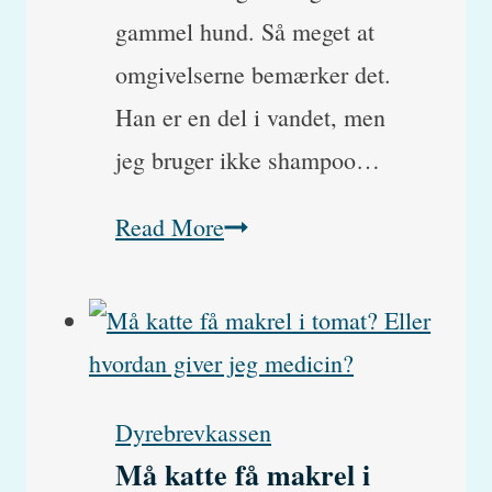
gammel hund. Så meget at
omgivelserne bemærker det.
Han er en del i vandet, men
jeg bruger ikke shampoo…
Min
Read More
hund
lugter
meget
af
Dyrebrevkassen
gammel
Må katte få makrel i
hund?