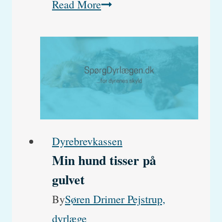
Kat
Read More
med
oppustet
og
udspilet,
rund
mave.
Hvad
Dyrebrevkassen
Min hund tisser på
skyldes
gulvet
det?
By
Søren Drimer Pejstrup,
dyrlæge