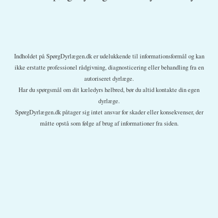
Indholdet på SpørgDyrlægen.dk er udelukkende til informationsformål og kan
ikke erstatte professionel rådgivning, diagnosticering eller behandling fra en
autoriseret dyrlæge.
Har du spørgsmål om dit kæledyrs helbred, bør du altid kontakte din egen
dyrlæge.
SpørgDyrlægen.dk påtager sig intet ansvar for skader eller konsekvenser, der
måtte opstå som følge af brug af informationer fra siden.
En sikker vinter (og god jul)
Kattesygdomme
Hundesygdomme