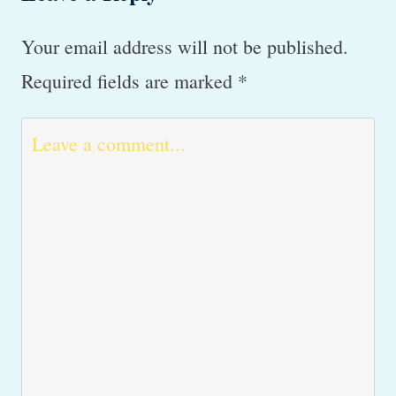
i
Your email address will not be published.
tomat?
Required fields are marked
*
Eller
hvordan
giver
jeg
medicin?