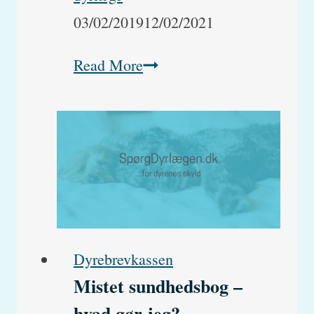
03/02/2019
12/02/2021
Min
Read More
hund
tisser
på
gulvet
Dyrebrevkassen
Mistet sundhedsbog –
hvad gør jeg?