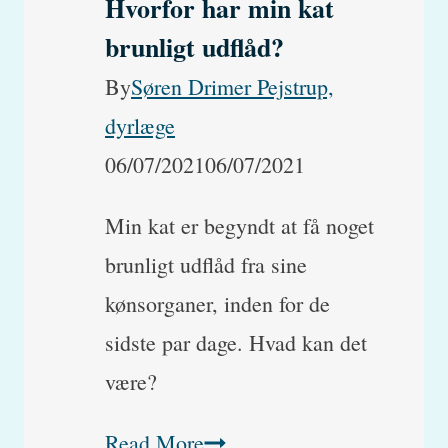
Hvorfor har min kat
brunligt udflåd?
By
Søren Drimer Pejstrup,
dyrlæge
06/07/2021
06/07/2021
Min kat er begyndt at få noget
brunligt udflåd fra sine
kønsorganer, inden for de
sidste par dage. Hvad kan det
være?
Hvorfor
Read More