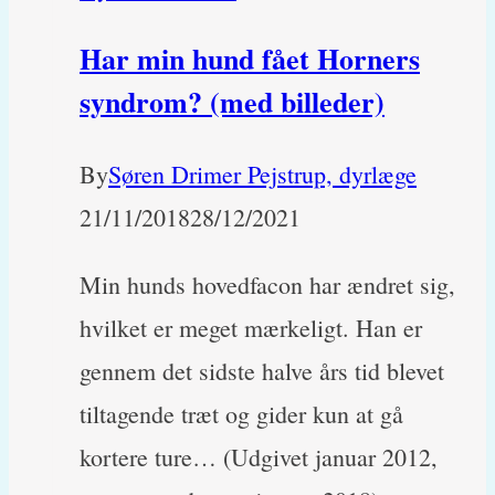
tabt
Har min hund fået Horners
pelsen
syndrom? (med billeder)
på
ryggen
By
Søren Drimer Pejstrup, dyrlæge
21/11/2018
28/12/2021
Min hunds hovedfacon har ændret sig,
hvilket er meget mærkeligt. Han er
gennem det sidste halve års tid blevet
tiltagende træt og gider kun at gå
kortere ture… (Udgivet januar 2012,