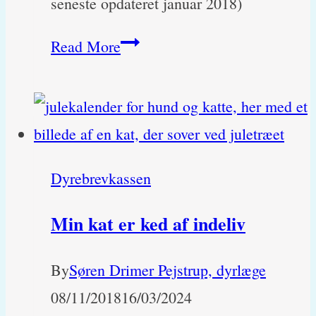
seneste opdateret januar 2018)
Har
Read More
min
hund
fået
Horners
Dyrebrevkassen
syndrom?
(med
Min kat er ked af indeliv
billeder)
By
Søren Drimer Pejstrup, dyrlæge
08/11/2018
16/03/2024