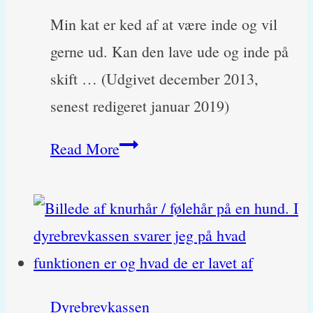
Min kat er ked af at være inde og vil
gerne ud. Kan den lave ude og inde på
skift … (Udgivet december 2013,
senest redigeret januar 2019)
Min
Read More
kat
er
ked
af
indeliv
Dyrebrevkassen