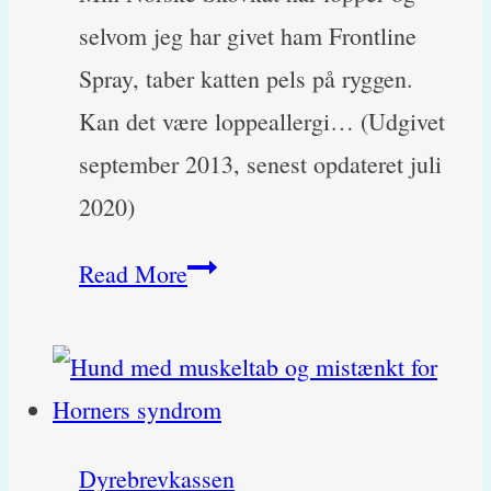
selvom jeg har givet ham Frontline
Spray, taber katten pels på ryggen.
Kan det være loppeallergi… (Udgivet
september 2013, senest opdateret juli
2020)
Min
Read More
kat
har
lopper
og
Dyrebrevkassen
har