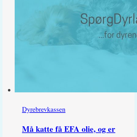
Skal
den
aflives?
Dyrebrevkassen
Må katte få EFA olie, og er