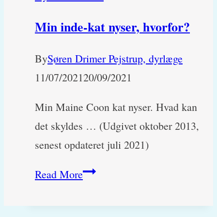
Min inde-kat nyser, hvorfor?
By
Søren Drimer Pejstrup, dyrlæge
11/07/2021
20/09/2021
Min Maine Coon kat nyser. Hvad kan
det skyldes … (Udgivet oktober 2013,
senest opdateret juli 2021)
Min
Read More
inde-
kat