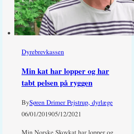
den
bedste?
Dyrebrevkassen
Min kat har lopper og har
tabt pelsen på ryggen
By
Søren Drimer Pejstrup, dyrlæge
06/01/2019
05/12/2021
Min Norske Skovkat har lopper og