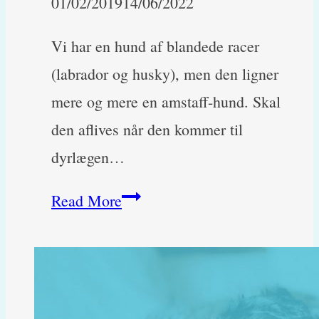
01/02/2019
14/06/2022
Vi har en hund af blandede racer
(labrador og husky), men den ligner
mere og mere en amstaff-hund. Skal
den aflives når den kommer til
dyrlægen…
Vores
Read More
hund
ligner
en
amstaff.