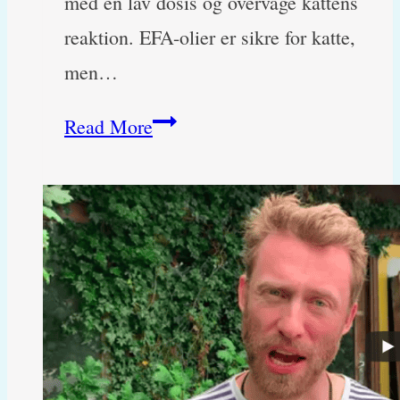
med en lav dosis og overvåge kattens
reaktion. EFA-olier er sikre for katte,
men…
Må
Read More
katte
få
EFA
olie,
og
er
dyrlægens