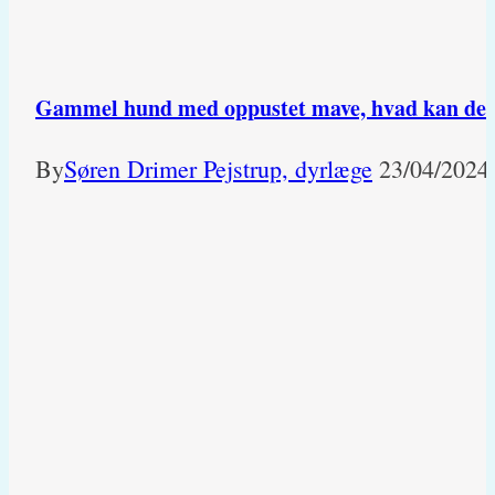
Gammel hund med oppustet mave, hvad kan det
By
Søren Drimer Pejstrup, dyrlæge
23/04/2024