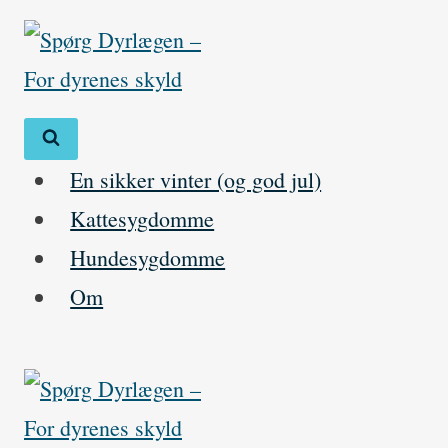
Skip
to
content
En sikker vinter (og god jul)
Kattesygdomme
Hundesygdomme
Om