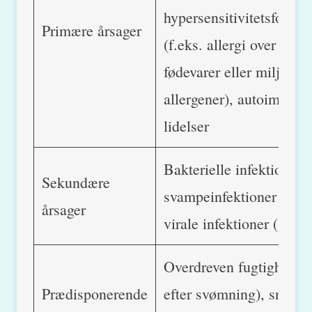
hypersensitivitetsforstyr
Primære årsager
(f.eks. allergi over for
fødevarer eller miljømæ
allergener), autoimmun
lidelser
Bakterielle infektioner,
Sekundære
svampeinfektioner (gær)
årsager
virale infektioner (sjæl
Overdreven fugtighed (f
Prædisponerende
efter svømning), snævre