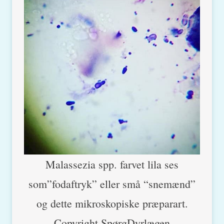
Malassezia spp. farvet lila ses
som”fodaftryk” eller små “snemænd”
og dette mikroskopiske præparart.
Copyright SpørgDyrlægen