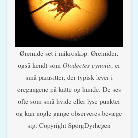
Øremide set i mikroskop. Øremider,
Otodectes cynotis
også kendt som
, er
små parasitter, der typisk lever i
øregangene på katte og hunde. De ses
ofte som små hvide eller lyse punkter
og kan nogle gange observeres bevæge
sig. Copyright SpørgDyrlægen