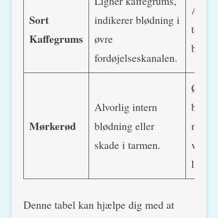
Ligner kaffegrums,
Akut s
Sort
indikerer blødning i
tegn p
Kaffegrums
øvre
blødni
fordøjelseskanalen.
Øjebli
Alvorlig intern
behan
Mørkerød
blødning eller
nødve
skade i tarmen.
være
livstr
Denne tabel kan hjælpe dig med at