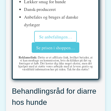
Lækker smag for hunde
Dansk-produceret
Anbefales og bruges af danske
dyrlæger
Se anbefalingen…
Se prisen i shoppen…
Reklamelink:
Dette er et affiliate-link, hvilket betyder, at
vi kan modtage en kommission, hvis du klikker på det og
foretager et køb. Det koster dig ikke noget ekstra, men det
hjælper med at støtte vores arbejde med at levere gratis og
værdifuld information her på siden. Tak for din støtte!
Behandlingsråd for diarre
hos hunde