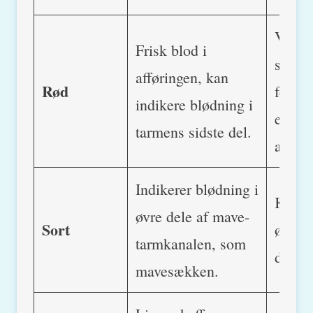
Vedva
Frisk blod i
sympt
afføringen, kan
Rød
feber,
indikere blødning i
eller 
tarmens sidste del.
adfær
Indikerer blødning i
Kræve
øvre dele af mave-
Sort
øjebli
tarmkanalen, som
dyrlæ
mavesækken.