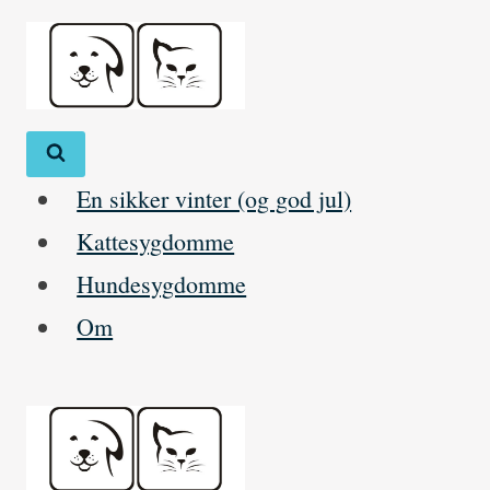
Skip
to
content
En sikker vinter (og god jul)
Kattesygdomme
Hundesygdomme
Om