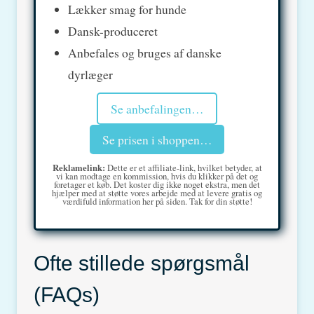
Lækker smag for hunde
Dansk-produceret
Anbefales og bruges af danske
dyrlæger
Se anbefalingen…
Se prisen i shoppen…
Reklamelink:
Dette er et affiliate-link, hvilket betyder, at
vi kan modtage en kommission, hvis du klikker på det og
foretager et køb. Det koster dig ikke noget ekstra, men det
hjælper med at støtte vores arbejde med at levere gratis og
værdifuld information her på siden. Tak for din støtte!
Ofte stillede spørgsmål
(FAQs)