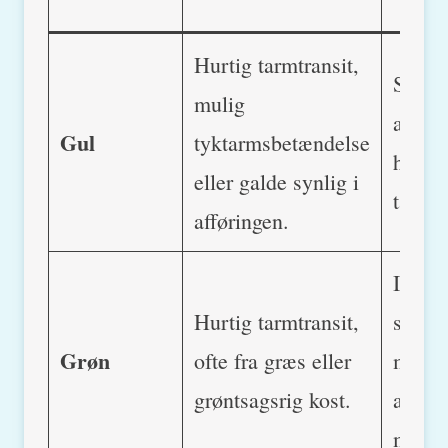
Øj
Hurtig tarmtransit,
Slim i
mulig
afføri
Gul
tyktarmsbetændelse
hurtig
eller galde synlig i
tarmb
afføringen.
Ingen 
Hurtig tarmtransit,
sympt
Grøn
ofte fra græs eller
medm
grøntsagsrig kost.
afføri
meget 