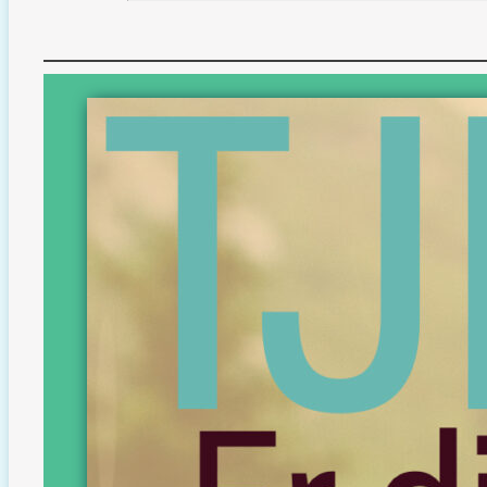
Er din hun
Få tjeklist
sende den ti