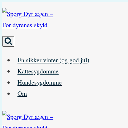
Skip
to
content
En sikker vinter (og god jul)
Kattesygdomme
Hundesygdomme
Om