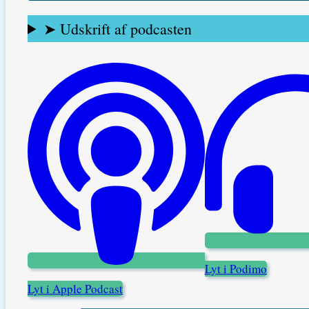
➤ Udskrift af podcasten
Lyt i Podimo
Lyt i Apple Podcast