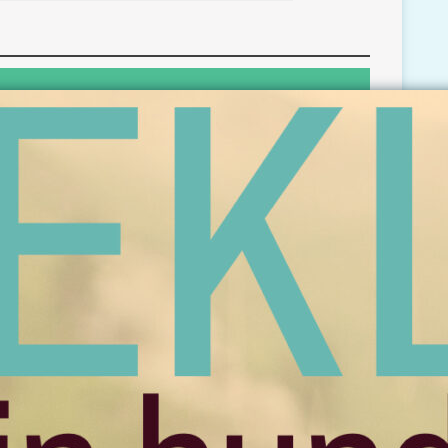
d sund og rask?
en med det samme. Skriv den mail, jeg skal
l.