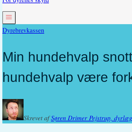
Dyrebrevkassen
Min hundehvalp snott
hundehvalp være for
Skrevet af
Søren Drimer Pejstrup, dyrlæ