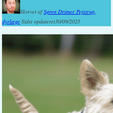
Skrevet af
Søren Drimer Pejstrup,
dyrlæge
Sidst opdateret
30/09/2025