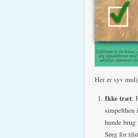
Tjeklisten er en bonus,
dig nyhedsbrevet med t
udvalgte annoncer fra
Her er syv mulig
Ikke træt
: 
simpelthen 
hunde brug f
Sørg for til