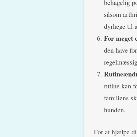
behagelig p
såsom arthri
dyrlæge til 
For meget 
den have for
regelmæssig 
Rutineændr
rutine kan f
familiens sk
hunden.
For at hjælpe d