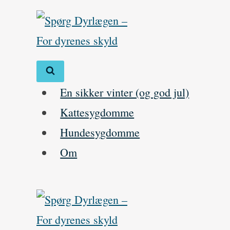
Skip
to
content
En sikker vinter (og god jul)
Kattesygdomme
Hundesygdomme
Om