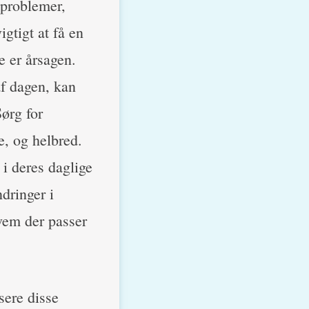
dproblemer,
igtigt at få en
e er årsagen.
af dagen, kan
Sørg for
e, og helbred.
i deres daglige
dringer i
hvem der passer
sere disse