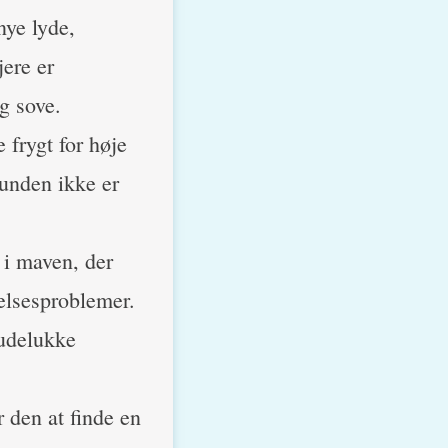
nye lyde,
ere er
g sove.
 frygt for høje
hunden ikke er
i maven, der
jelsesproblemer.
 udelukke
 den at finde en