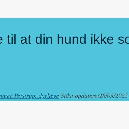
 til at din hund ikke 
imer Pejstrup, dyrlæge
Sidst opdateret
28/03/2025