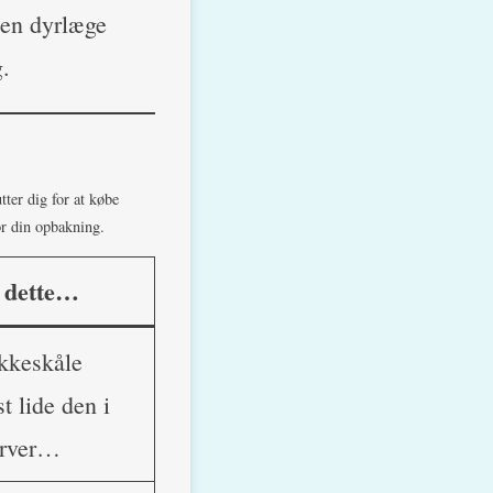
 en dyrlæge
g.
tter dig for at købe
or din opbakning.
r dette…
ikkeskåle
t lide den i
arver…