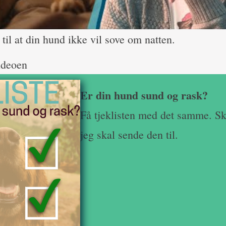
til at din hund ikke vil sove om natten.
ideoen
Er din hund sund og rask?
Få tjeklisten med det samme. Sk
jeg skal sende den til.