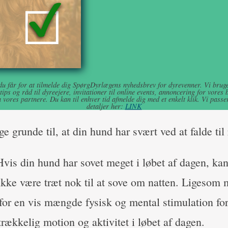
 du får for at tilmelde dig SpørgDyrlægens nyhedsbrev for dyrevenner. Vi bruger
ips og råd til dyreejere, invitationer til online events, annoncering for vores 
 vores partnere. Du kan til enhver tid afmelde dig med et enkelt klik. Vi passer
detaljer her:
LINK
e grunde til, at din hund har svært ved at falde til
Hvis din hund har sovet meget i løbet af dagen, ka
ikke være træt nok til at sove om natten. Ligesom
or en vis mængde fysisk og mental stimulation for 
strækkelig motion og aktivitet i løbet af dagen.