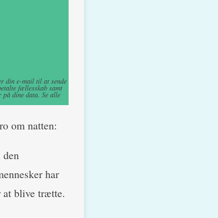
 din e-mail til at sende
betalte fællesskab samt
 på dine data. Se alle
 ro om natten:
n den
 mennesker har
at blive trætte.