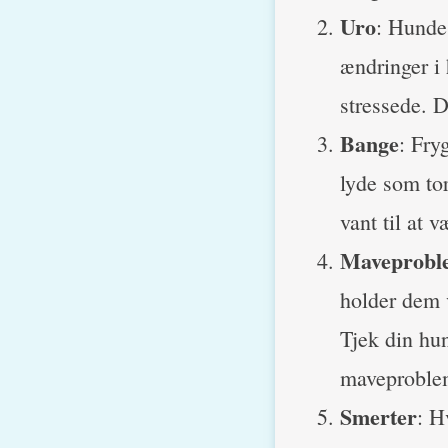
Uro
: Hunde
ændringer i
stressede. D
Bange
: Fry
lyde som tor
vant til at v
Maveprobl
holder dem v
Tjek din hun
maveproble
Smerter
: H