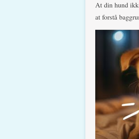
At din hund ikke
at forstå baggr