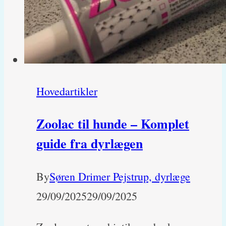
Hovedartikler
Zoolac til hunde – Komplet
guide fra dyrlægen
By
Søren Drimer Pejstrup, dyrlæge
29/09/2025
29/09/2025