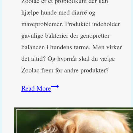
Zoolac er et probiotikum der kan
hjælpe hunde med diarré og
maveproblemer. Produktet indeholder
gavnlige bakterier der genopretter
balancen i hundens tarme. Men virker
det altid? Og hvornår skal du vælge
Zoolac frem for andre produkter?
Zoolac
Read More
til
hunde
–