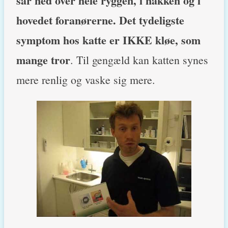
sår ned over hele ryggen, i nakken og i
hovedet foranørerne. Det tydeligste
symptom hos katte er IKKE kløe, som
mange tror
. Til gengæld kan katten synes
mere renlig og vaske sig mere.