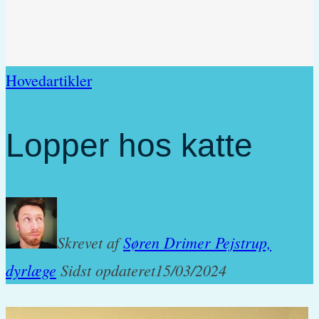
Hovedartikler
Lopper hos katte
Skrevet af
Søren Drimer Pejstrup,
dyrlæge
Sidst opdateret
15/03/2024