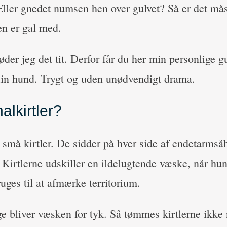
 Eller gnedet numsen hen over gulvet? Så er det må
en er gal med.
er jeg det tit. Derfor får du her min personlige gu
in hund. Trygt og uden unødvendigt drama.
alkirtler?
 små kirtler. De sidder på hver side af endetarms
 Kirtlerne udskiller en ildelugtende væske, når hu
uges til at afmærke territorium.
 bliver væsken for tyk. Så tømmes kirtlerne ikke n