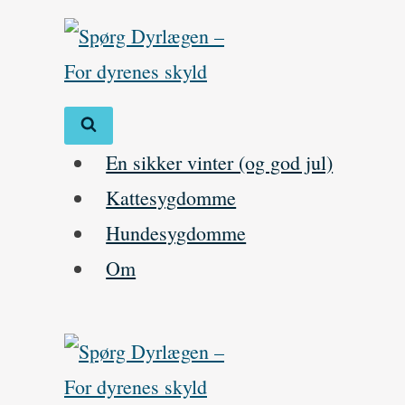
Skip
to
content
En sikker vinter (og god jul)
Kattesygdomme
Hundesygdomme
Om