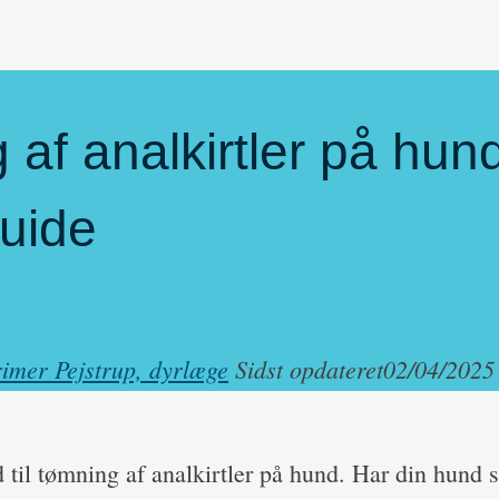
af analkirtler på hund
guide
imer Pejstrup, dyrlæge
Sidst opdateret
02/04/2025
 til tømning af analkirtler på hund. Har din hund sl