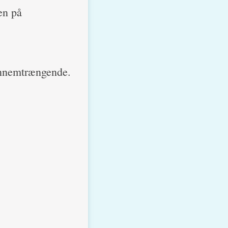
en på
gennemtrængende.