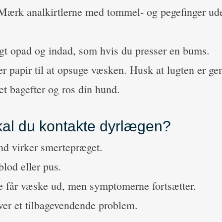
 Mærk analkirtlerne med tommel- og pegefinger ud
.
igt opad og indad, som hvis du presser en bums.
ler papir til at opsuge væsken. Husk at lugten er 
t bagefter og ros din hund.
kal du kontakte dyrlægen?
nd virker smertepræget.
blod eller pus.
e får væske ud, men symptomerne fortsætter.
ver et tilbagevendende problem.