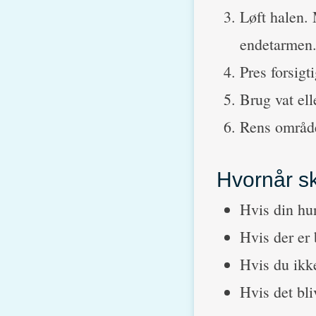
Løft halen.
endetarmen
Pres forsigt
Brug vat el
Rens område
Hvornår s
Hvis din hu
Hvis der er 
Hvis du ikk
Hvis det bli