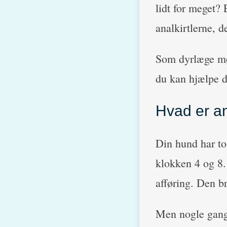
lidt for meget?
analkirtlerne, d
Som dyrlæge mød
du kan hjælpe d
Hvad er an
Din hund har to
klokken 4 og 8.
afføring. Den br
Men nogle gange