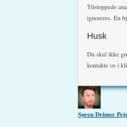
Tilstoppede anal
ignoreres. En b
Husk
Du skal ikke gø
kontakte os i kl
Søren Drimer Pejs