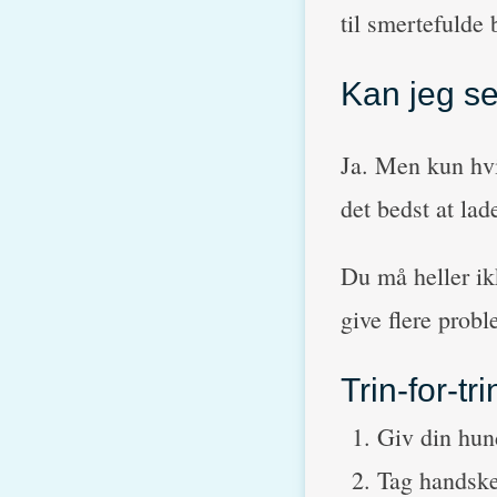
til smertefulde 
Kan jeg se
Ja. Men kun hvis
det bedst at lad
Du må heller ikk
give flere probl
Trin-for-t
Giv din hund
Tag handsker