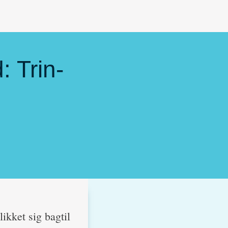
: Trin-
ikket sig bagtil