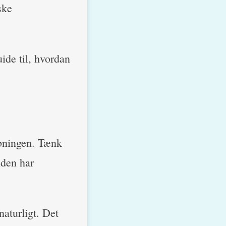
ske
ide til, hvordan
åbningen. Tænk
nden har
aturligt. Det