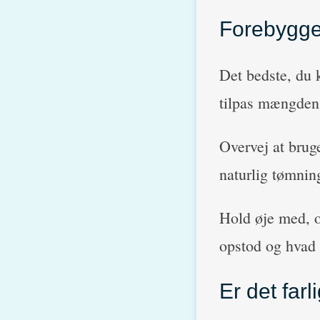
Forebygge
Det bedste, du k
tilpas mængden.
Overvej at brug
naturlig tømning
Hold øje med, o
opstod og hvad 
Er det farl