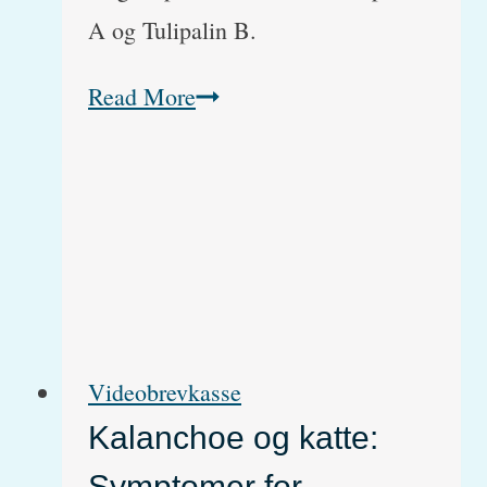
A og Tulipalin B.
Tulipaner
Read More
–
Er
de
giftige
for
katte
Videobrevkasse
og
hunde?
Kalanchoe og katte:
Symptomer for