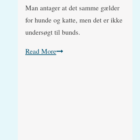
Man antager at det samme gælder
for hunde og katte, men det er ikke
undersøgt til bunds.
Avocado
Read More
(Latinsk
Lauraceae)
(Persin)
antages
at
være
giftigt