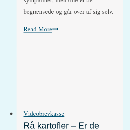
begrænsede og går over af sig selv.
Julestjerneforgiftning
Read More
(Poinsettia)
(Latinsk:
Euphorbia
pulcherrima)
Videobrevkasse
Rå kartofler – Er de