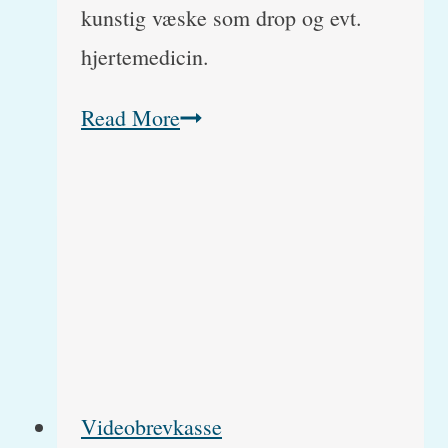
kunstig væske som drop og evt.
hjertemedicin.
Kalanchoe
Read More
og
katte:
Symptomer
for
forgiftning
og
førstehjælp
Videobrevkasse