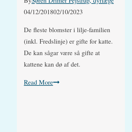
By
Søren Drimer Pejstrup, dyrlæge
04/12/2018
02/10/2023
De fleste blomster i lilje-familien
(inkl. Fredslinje) er gifte for katte.
De kan sågar være så gifte at
kattene kan dø af det.​
Fredslilje
Read More
og
andre
liljer
er