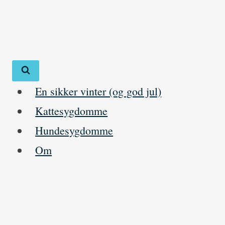
Skip
to
content
En sikker vinter (og god jul)
Kattesygdomme
Hundesygdomme
Om