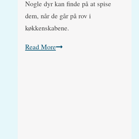
Nogle dyr kan finde på at spise
dem, når de går på rov i
køkkenskabene.
Rosiner
Read More
er
giftige
hunde
(det
gifte
stof
er