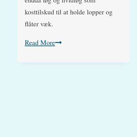
kosttilskud til at holde lopper og
flåter væk.
Løg-
Read More
og
hvidløgsforgifting
hos
hunde
og
katte
(Latinsk