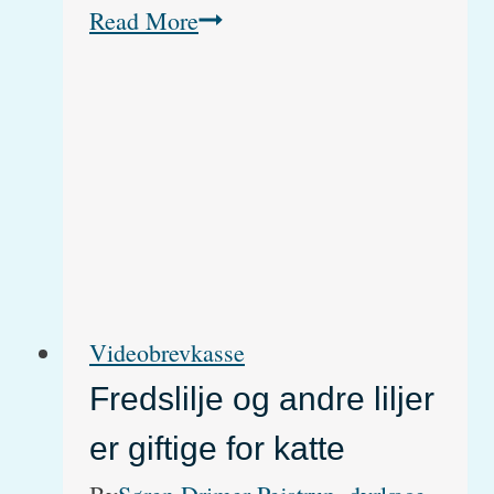
Rå
Read More
kartofler
–
Er
de
giftige
for
hunde?
Videobrevkasse
Fredslilje og andre liljer
er giftige for katte