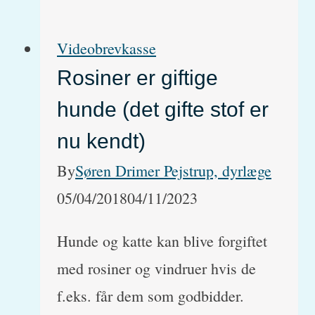
for
hunde
Videobrevkasse
og
Rosiner er giftige
katte
hunde (det gifte stof er
nu kendt)
By
Søren Drimer Pejstrup, dyrlæge
05/04/2018
04/11/2023
Hunde og katte kan blive forgiftet
med rosiner og vindruer hvis de
f.eks. får dem som godbidder.