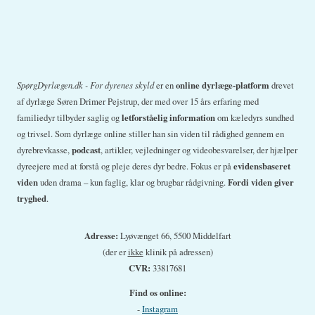
Allium)
SpørgDyrlægen.dk - For dyrenes skyld
er en
online dyrlæge-platform
drevet
af dyrlæge Søren Drimer Pejstrup, der med over 15 års erfaring med
familiedyr tilbyder saglig og
letforståelig information
om kæledyrs sundhed
og trivsel. Som dyrlæge online stiller han sin viden til rådighed gennem en
dyrebrevkasse,
podcast
, artikler, vejledninger og videobesvarelser, der hjælper
dyreejere med at forstå og pleje deres dyr bedre. Fokus er på
evidensbaseret
viden
uden drama – kun faglig, klar og brugbar rådgivning.
Fordi viden giver
tryghed
.
Adresse:
Lyøvænget 66, 5500 Middelfart
(der er
ikke
klinik på adressen)
CVR:
33817681
Find os online:
-
Instagram