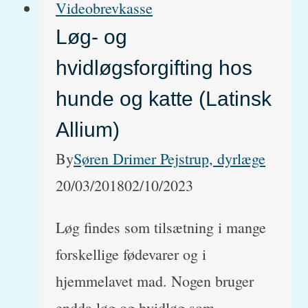
Videobrevkasse
nu
Løg- og
kendt)
hvidløgsforgifting hos
hunde og katte (Latinsk
Allium)
By
Søren Drimer Pejstrup, dyrlæge
20/03/2018
02/10/2023
Løg findes som tilsætning i mange
forskellige fødevarer og i
hjemmelavet mad. Nogen bruger
endda løg og hvidløg som