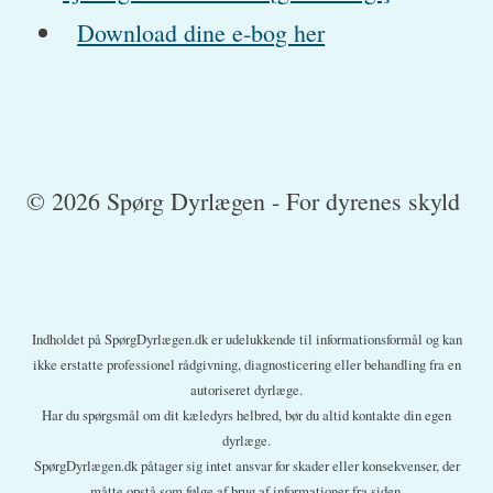
Download dine e-bog her
© 2026 Spørg Dyrlægen - For dyrenes skyld
Indholdet på SpørgDyrlægen.dk er udelukkende til informationsformål og kan
ikke erstatte professionel rådgivning, diagnosticering eller behandling fra en
autoriseret dyrlæge.
Har du spørgsmål om dit kæledyrs helbred, bør du altid kontakte din egen
dyrlæge.
SpørgDyrlægen.dk påtager sig intet ansvar for skader eller konsekvenser, der
måtte opstå som følge af brug af informationer fra siden.