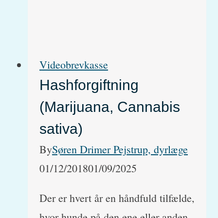
giftige
for
katte
Videobrevkasse
Hashforgiftning
(Marijuana, Cannabis
sativa)
By
Søren Drimer Pejstrup, dyrlæge
01/12/2018
01/09/2025
Der er hvert år en håndfuld tilfælde,
hvor hunde på den ene eller anden