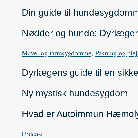
Din guide til hundesygdomm
Nødder og hunde: Dyrlægens 
Mave- og tarmsygdomme
,
Pasning og plej
Dyrlægens guide til en sikker
Ny mystisk hundesygdom –
Hvad er Autoimmun Hæmoly
Podcast