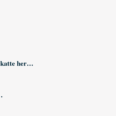
 katte her…
…