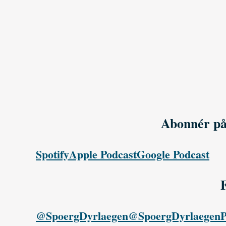
Abonnér på
Spotify
Apple Podcast
Google Podcast
@SpoergDyrlaegen
@SpoergDyrlaegen
P