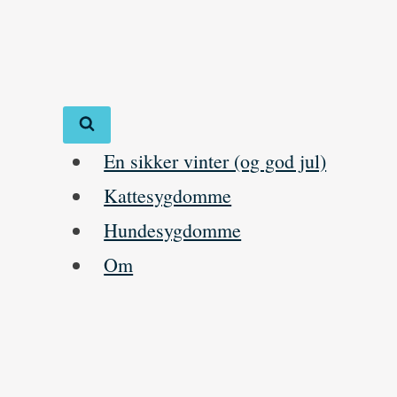
Skip
to
content
En sikker vinter (og god jul)
Kattesygdomme
Hundesygdomme
Om