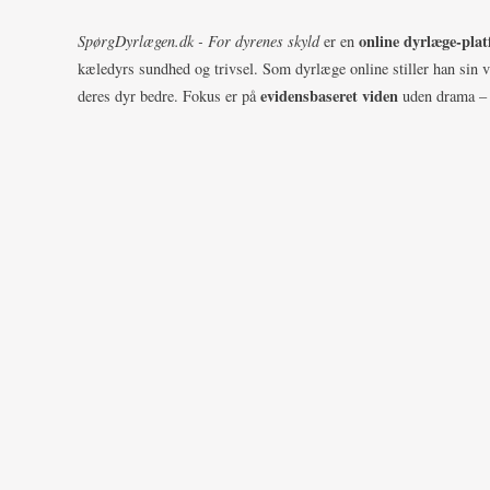
online dyrlæge-pla
SpørgDyrlægen.dk - For dyrenes skyld
er en
kæledyrs sundhed og trivsel. Som dyrlæge online stiller han sin 
evidensbaseret viden
deres dyr bedre. Fokus er på
uden drama – k