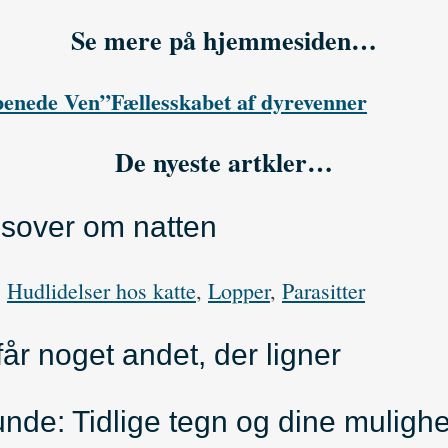
Se mere på hjemmesiden…
benede Ven”
Fællesskabet af dyrevenner
De nyeste artkler…
e sover om natten
,
Hudlidelser hos katte
,
Lopper
,
Parasitter
får noget andet, der ligner
de: Tidlige tegn og dine muligh