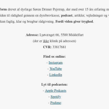
tform
drevet af dyrlæge Søren Drimer Pejstrup, der med over 15 års erfaring m
podcast
viden til rådighed gennem en dyrebrevkasse,
, artikler, vejledninger og
Fordi viden giver tryghed
un faglig, klar og brugbar rådgivning.
.
Adresse:
Lyøvænget 66, 5500 Middelfart
(der er
ikke
klinik på adressen)
CVR:
33817681
Find os online:
-
Instagram
-
YouTube
-
LinkedIn
Lyt til podcasten:
-
Apple Podcasts
-
Spotify
-
Podimo