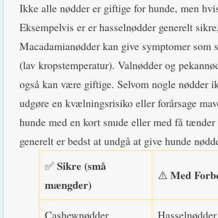
Ikke alle nødder er giftige for hunde, men hvis
Eksempelvis er er hasselnødder generelt sikr
Macadamianødder kan give symptomer som sva
(lav kropstemperatur). Valnødder og pekann
også kan være giftige. Selvom nogle nødder ikk
udgøre en kvælningsrisiko eller forårsage ma
hunde med en kort snude eller med få tænder 
generelt er bedst at undgå at give hunde nødde
Sikre (små
✅
Med Forb
⚠️
mængder)
Cashewnødder
Hasselnødder