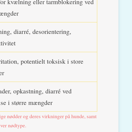
for kvælning eller tarmblokering ved
mængder
ing, diarré, desorientering,
tivitet
tation, potentielt toksisk i store
er
der, opkastning, diarré ved
lse i større mængder
ige nødder og deres virkninger på hunde, samt
hver nødtype.