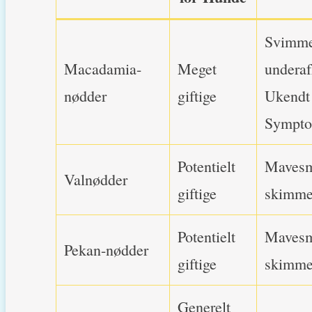
Svimmel
Macadamia-
Meget
underaf
nødder
giftige
Ukendt 
Symptom
Potentielt
Mavesme
Valnødder
giftige
skimme
Potentielt
Mavesme
Pekan-nødder
giftige
skimme
Generelt