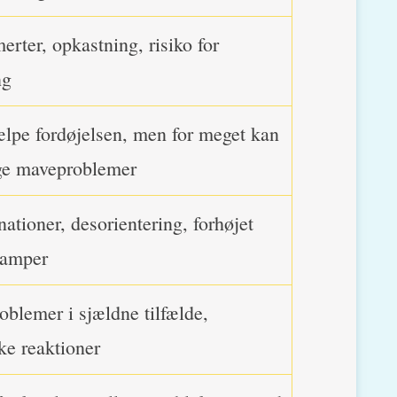
rter, opkastning, risiko for
ng
lpe fordøjelsen, men for meget kan
ge maveproblemer
nationer, desorientering, forhøjet
ramper
blemer i sjældne tilfælde,
ske reaktioner