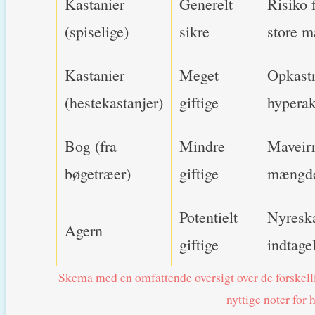
Kastanier
Generelt
Risiko 
(spiselige)
sikre
store 
Kastanier
Meget
Opkastn
(hestekastanjer)
giftige
hyperak
Bog (fra
Mindre
Maveirri
bøgetræer)
giftige
mængd
Potentielt
Nyreska
Agern
giftige
indtage
Skema med en omfattende oversigt over de forskell
nyttige noter for 