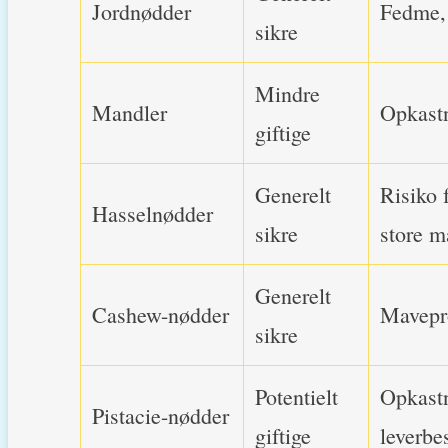
Jordnødder
Fedme, 
sikre
Mindre
Mandler
Opkastn
giftige
Generelt
Risiko 
Hasselnødder
sikre
store 
Generelt
Cashew-nødder
Mavepro
sikre
Potentielt
Opkastn
Pistacie-nødder
giftige
leverbe