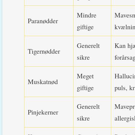
Mindre
Mavesme
Paranødder
giftige
kvælni
Generelt
Kan hjæ
Tigernødder
sikre
forårsa
Meget
Halluci
Muskatnød
giftige
puls, k
Generelt
Mavepro
Pinjekerner
sikre
allergi