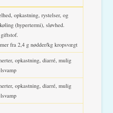
hed, opkastning, rystelser, og
køling (hypertermi), sløvhed.
giftstof.
er fra 2,4 g nødder/kg kropsvægt
rter, opkastning, diarré, mulig
lsvamp
rter, opkastning, diarré, mulig
lsvamp