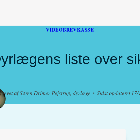
VIDEOBREVKASSE
rlægens liste over sik
krevet af
Søren Drimer Pejstrup, dyrlæge
Sidst opdateret
17/