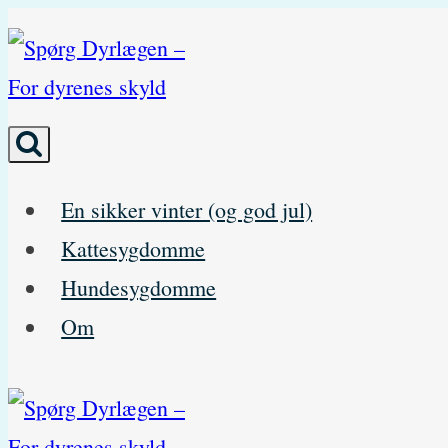
Skip
to
content
En sikker vinter (og god jul)
Kattesygdomme
Hundesygdomme
Om