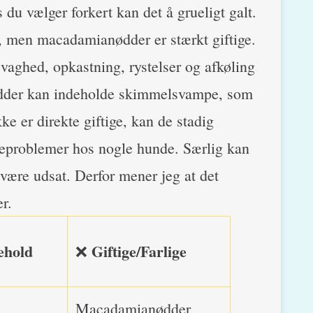
 du vælger forkert kan det å grueligt galt.
e, men macadamianødder er stærkt giftige.
ghed, opkastning, rystelser og afkøling
ødder kan indeholde skimmelsvampe, som
e er direkte giftige, kan de stadig
veproblemer hos nogle hunde. Særlig kan
være udsat. Derfor mener jeg at det
r.
ehold
Giftige/Farlige
❌
Macadamianødder