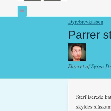
Dyrebrevkassen
Parrer s
Skrevet af
Søren Dr
Steriliserede ka
skyldes slåskam