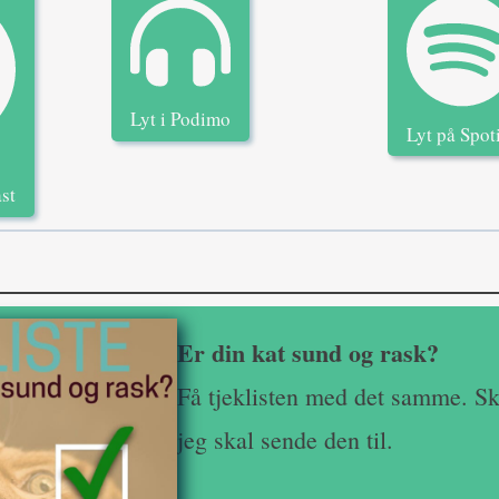
Lyt i Podimo
Lyt på Spot
st
Er din kat sund og rask?
Få tjeklisten med det samme. Sk
jeg skal sende den til.