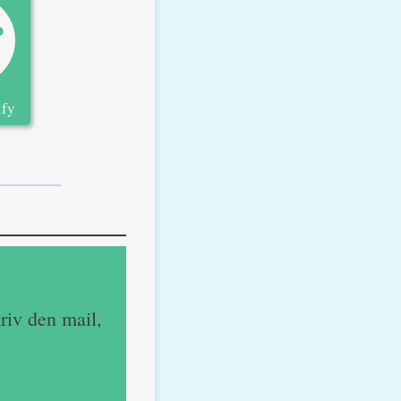
ify
riv den mail,