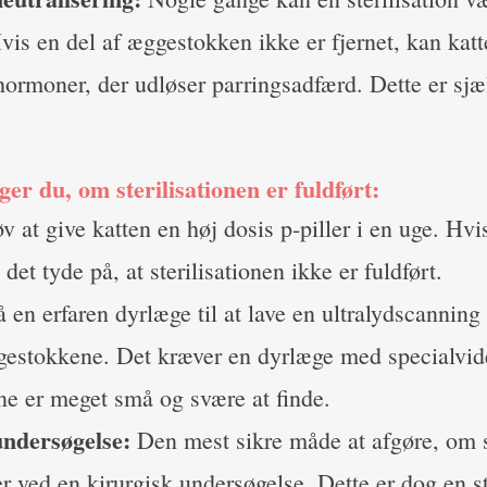
vis en del af æggestokken ikke er fjernet, kan katt
ormoner, der udløser parringsadfærd. Dette er sjæ
er du, om sterilisationen er fuldført:
v at give katten en høj dosis p-piller i en uge. Hv
det tyde på, at sterilisationen ikke er fuldført.
 en erfaren dyrlæge til at lave en ultralydscanning f
ggestokkene. Det kræver en dyrlæge med specialvid
e er meget små og svære at finde.
undersøgelse:
Den mest sikre måde at afgøre, om s
 er ved en kirurgisk undersøgelse. Dette er dog en 