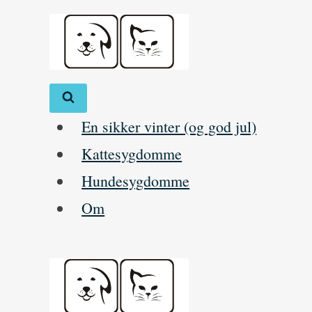
Skip
to
content
En sikker vinter (og god jul)
Kattesygdomme
Hundesygdomme
Om