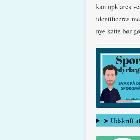
kan opklares ve
identificeres me
nye katte bør gø
➤ Udskrift a