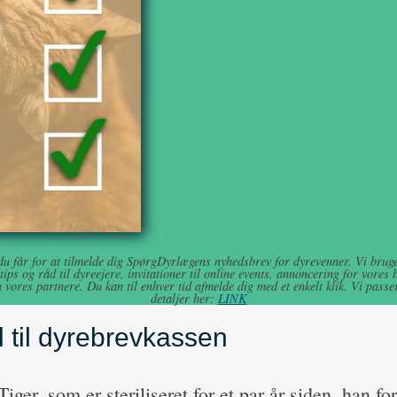
 du får for at tilmelde dig SpørgDyrlægens nyhedsbrev for dyrevenner. Vi bruger
ips og råd til dyreejere, invitationer til online events, annoncering for vores 
 vores partnere. Du kan til enhver tid afmelde dig med et enkelt klik. Vi passer
detaljer her:
LINK
 til dyrebrevkassen
Tiger, som er steriliseret for et par år siden, han fo