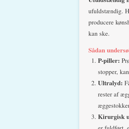
ufuldstændig. H
producere kønsh
kan ske.
Sådan undersøg
P-piller:
Prø
stopper, kan 
Ultralyd:
Få
rester af æ
æggestokken
Kirurgisk 
er fuldført,