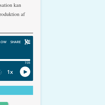
isation kan
troduktion af