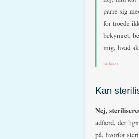
parre sig med
for troede ik
bekymret, beg
mig, hvad sk
vh Jonas
Kan steril
Nej, steriliser
adfærd, der lign
på, hvorfor steri