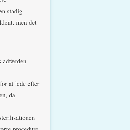
en stadig
ldent, men det
is adfærden
or at lede efter
en, da
terilisationen
større procedure