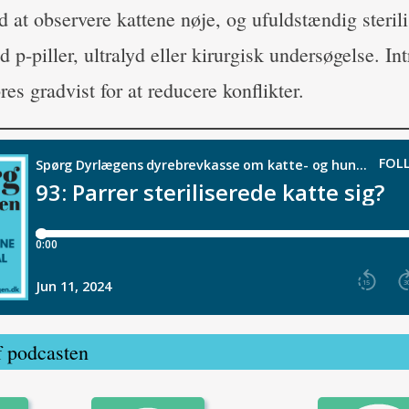
d at observere kattene nøje, og ufuldstændig steril
d p-piller, ultralyd eller kirurgisk undersøgelse. In
res gradvist for at reducere konflikter.
f podcasten