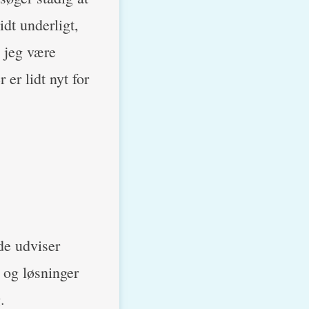
idt underligt,
l jeg være
er lidt nyt for
de udviser
 og løsninger
.