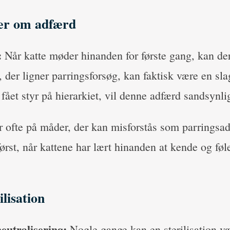
ser om adfærd
:
Når katte møder hinanden for første gang, kan de
, der ligner parringsforsøg, kan faktisk være en sl
 fået styr på hierarkiet, vil denne adfærd sandsynli
r ofte på måder, der kan misforstås som parringsa
ørst, når kattene har lært hinanden at kende og føle
ilisation
eutralisering:
Nogle gange kan en sterilisation v