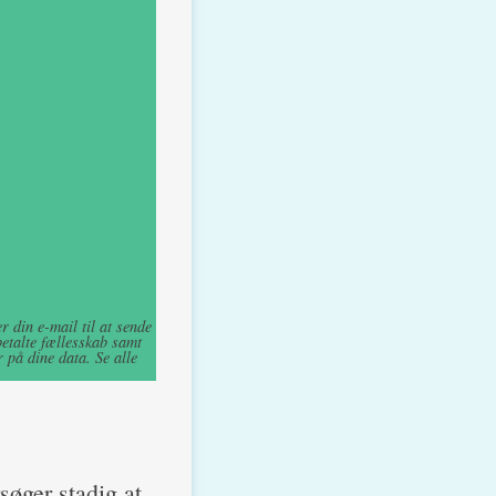
 din e-mail til at sende
betalte fællesskab samt
 på dine data. Se alle
rsøger stadig at