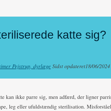
teriliserede katte sig?
imer Pejstrup, dyrlæge
Sidst opdateret
18/06/2024
tte kan ikke parre sig, men adfærd, der ligner parr
pe, leg eller ufuldstændig sterilisation. Misforstå