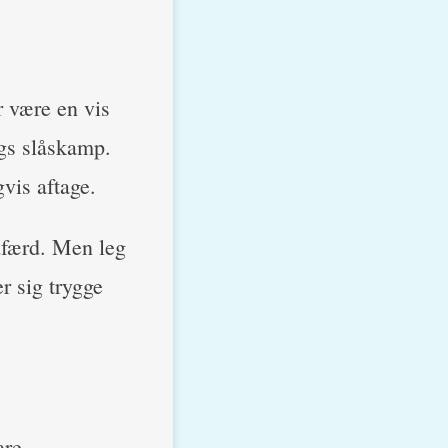
r være en vis
ags slåskamp.
gvis aftage.
dfærd. Men leg
r sig trygge
ære