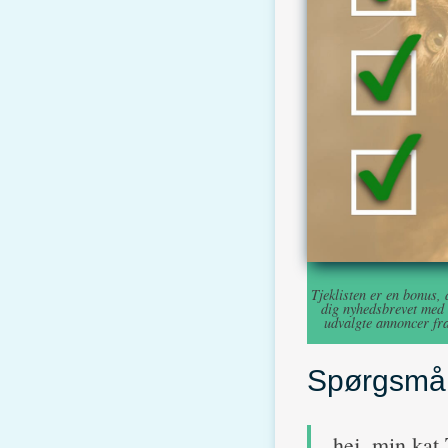
Tjeklisten er en bonus,
dig nyhedsbrevet med t
udvalgte annoncer fra
Spørgsmål
hej, min kat 