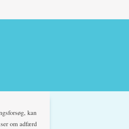
ingsforsøg, kan
elser om adfærd