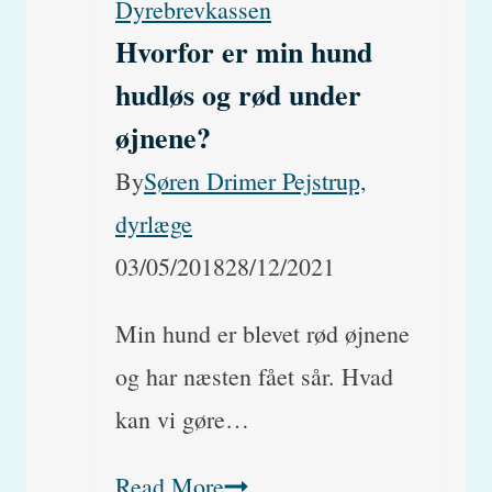
Dyrebrevkassen
bagparti.
Hvorfor er min hund
Er
hudløs og rød under
det
øjnene?
ryggen
By
Søren Drimer Pejstrup,
eller
dyrlæge
bugspytkirtlen?
03/05/2018
28/12/2021
Min hund er blevet rød øjnene
og har næsten fået sår. Hvad
kan vi gøre…
Hvorfor
Read More