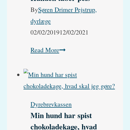
med
By
Søren Drimer Pejstrup,
brunt
dyrlæge
snask,
02/02/2019
12/02/2021
har
min
Hunden
Read More
kat
taber
en
pels
byld?
Dyrebrevkassen
Min hund har spist
chokoladekage, hvad