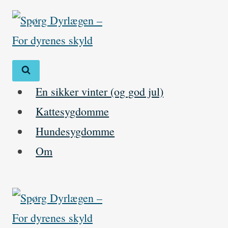
Skip
to
content
En sikker vinter (og god jul)
Kattesygdomme
Hundesygdomme
Om