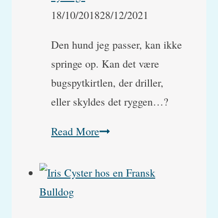
18/10/2018
28/12/2021
Den hund jeg passer, kan ikke
springe op. Kan det være
bugspytkirtlen, der driller,
eller skyldes det ryggen…?
Hund
Read More
med
problemer
i
sit