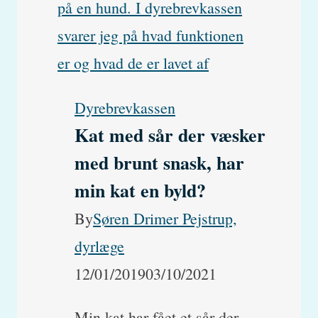
fået
Bayvantic.
Hvad
skal
Dyrebrevkassen
jeg
Kat med sår der væsker
gøre?
med brunt snask, har
min kat en byld?
By
Søren Drimer Pejstrup,
dyrlæge
12/01/2019
03/10/2021
Min kat har fået et sår der