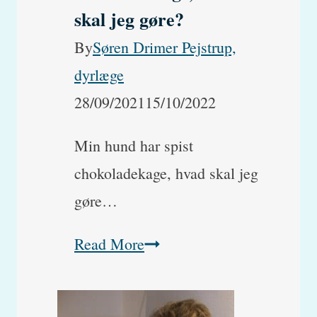
skal jeg gøre?
By
Søren Drimer Pejstrup,
dyrlæge
28/09/2021
15/10/2022
Min hund har spist
chokoladekage, hvad skal jeg
gøre…
Min
Read More
hund
har