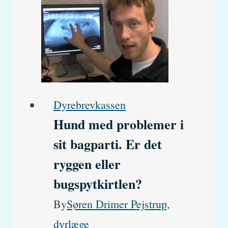
spist
chokoladekage,
hvad
skal
jeg
Dyrebrevkassen
gøre?
Hund med problemer i
sit bagparti. Er det
ryggen eller
bugspytkirtlen?
By
Søren Drimer Pejstrup,
dyrlæge