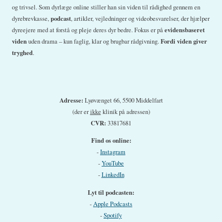
og trivsel. Som dyrlæge online stiller han sin viden til rådighed gennem en
dyrebrevkasse,
podcast
, artikler, vejledninger og videobesvarelser, der hjælper
dyreejere med at forstå og pleje deres dyr bedre. Fokus er på
evidensbaseret
viden
uden drama – kun faglig, klar og brugbar rådgivning.
Fordi viden giver
tryghed
.
Adresse:
Lyøvænget 66, 5500 Middelfart
(der er
ikke
klinik på adressen)
CVR:
33817681
Find os online:
-
Instagram
-
YouTube
-
LinkedIn
Lyt til podcasten:
-
Apple Podcasts
-
Spotify