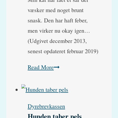
væsker med noget brunt
snask. Den har haft feber,
men virker nu okay igen…
(Udgivet december 2013,
senest opdateret februar 2019)
Kat
Read More
med
sår
der
Dyrebrevkassen
væsker
Hunden taber pels