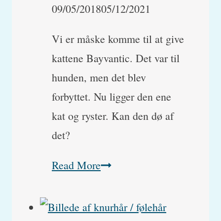
09/05/2018
05/12/2021
Vi er måske komme til at give
kattene Bayvantic. Det var til
hunden, men det blev
forbyttet. Nu ligger den ene
kat og ryster. Kan den dø af
det?
Mine
Read More
katte
har