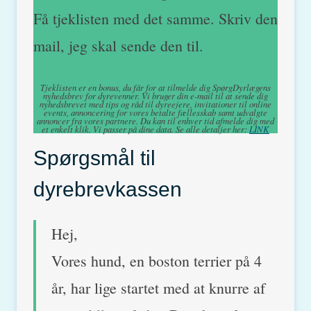
Få tjeklisten med det samme. Skriv den
mail, jeg skal sende den til.
Tjeklisten er en bonus, du får for at tilmelde dig SpørgDyrlægens
nyhedsbrev for dyrevenner. Vi bruger din e-mail til at sende dig
nyhedsbrevet med tips og råd til dyreejere, invitationer til online
events, annoncering for vores betalte fællesskab samt udvalgte
annoncer fra vores partnere. Du kan til enhver tid afmelde dig med
et enkelt klik. Vi passer på dine data. Se alle detaljer her:
LINK
Spørgsmål til
dyrebrevkassen
Hej,
Vores hund, en boston terrier på 4
år, har lige startet med at knurre af