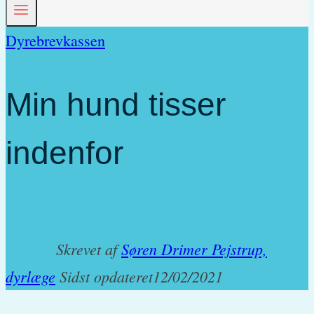
Dyrebrevkassen
Min hund tisser
indenfor
Skrevet af
Søren Drimer Pejstrup,
dyrlæge
Sidst opdateret
12/02/2021