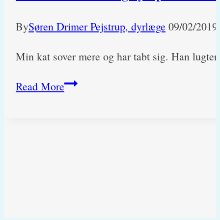
By
Søren Drimer Pejstrup, dyrlæge
09/02/2019
Min kat sover mere og har tabt sig. Han lugte
Har
Read More
min
kat
virkelig
nyreproblemer?