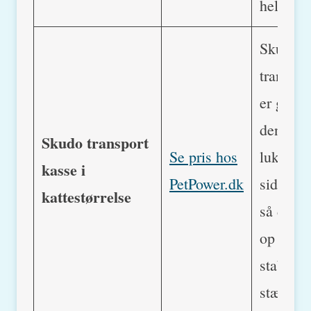
hele ska
Skudos
transpor
er god, 
den har
Skudo transport
Se pris hos
lukninge
kasse i
PetPower.dk
siden m
kattestørrelse
så de ik
op og e
stabil o
stærk lå