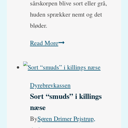
sårskorpen blive sort eller grå,
huden sprækker nemt og det
bløder.
Hund
Read More
med
sorte
skorper
Dyrebrevkassen
og
Sort “smuds” i killings
sår
næse
på
By
Søren Drimer Pejstrup,
øreflippen