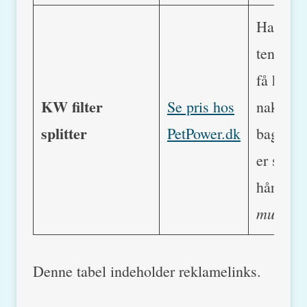
Har din 
tendens t
få hårkn
KW filter
Se pris hos
nakken 
splitter
PetPower.dk
bag ben
er sådan
hår-spill
must
!
Denne tabel indeholder reklamelinks.