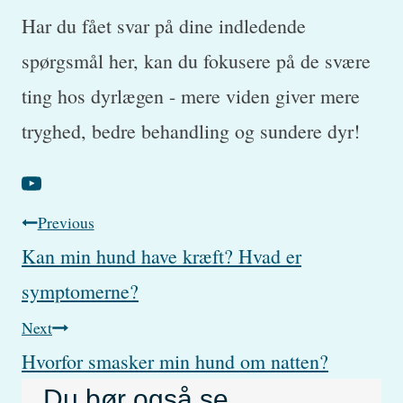
Har du fået svar på dine indledende
spørgsmål her, kan du fokusere på de svære
ting hos dyrlægen - mere viden giver mere
tryghed, bedre behandling og sundere dyr!
Post
Previous
Kan min hund have kræft? Hvad er
navigation
symptomerne?
Next
Hvorfor smasker min hund om natten?
Du bør også se…