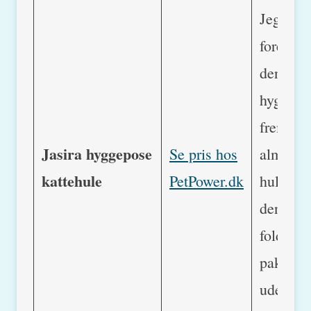
Jeg
foretræk
den her
hyggepo
frem for
Jasira hyggepose
Se pris hos
alminde
kattehule
PetPower.dk
huler, fo
den kan
foldes o
pakkes 
uden at 