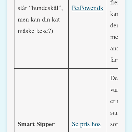
fremme.
står “hundeskål”,
PetPower.dk
kan beds
men kan din kat
den i rø
måske læse?)
men der
andre g
farver…
Denne
vandaut
er ret s
samme 
Smart Sipper
Se pris hos
som ove