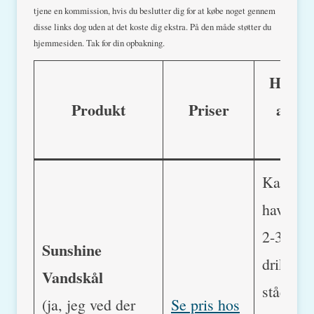
tjene en kommission, hvis du beslutter dig for at købe noget gennem
disse links dog uden at det koste dig ekstra. På den måde støtter du
hjemmesiden. Tak for din opbakning.
Hvorfo
Produkt
Priser
anbef
det
Katte bø
have mi
2-3
Sunshine
drikkes
Vandskål
stående
(ja, jeg ved der
Se pris hos