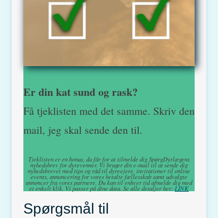
Er din kat sund og rask?
Få tjeklisten med det samme. Skriv den
mail, jeg skal sende den til.
Tjeklisten er en bonus, du får for at tilmelde dig SpørgDyrlægens
nyhedsbrev for dyrevenner. Vi bruger din e-mail til at sende dig
nyhedsbrevet med tips og råd til dyreejere, invitationer til online
events, annoncering for vores betalte fællesskab samt udvalgte
annoncer fra vores partnere. Du kan til enhver tid afmelde dig med
et enkelt klik. Vi passer på dine data. Se alle detaljer her:
LINK
Spørgsmål til