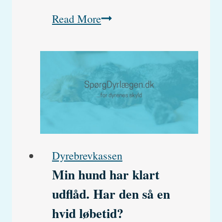
Min
Read More
hund
har
blod
i
afføring
Dyrebrevkassen
Min hund har klart
udflåd. Har den så en
hvid løbetid?