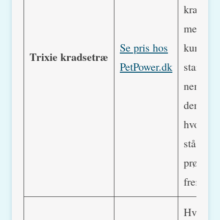
kradsetr
men det
Se pris hos
kunne fl
Trixie kradsetræ
PetPower.dk
starten.
nemlig 
der best
hvor det
stå. Så 
prøve di
frem.
Hvis ikk