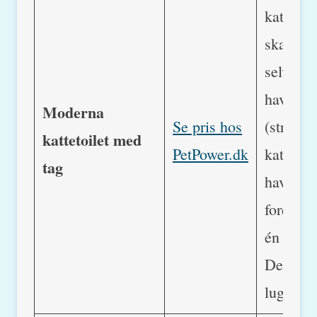
kat går 
skal den
selvfølg
have en
Moderna
Se pris hos
(stresse
kattetoilet med
PetPower.dk
katte sk
tag
have to)
forestræ
én med 
Det svin
lugter m