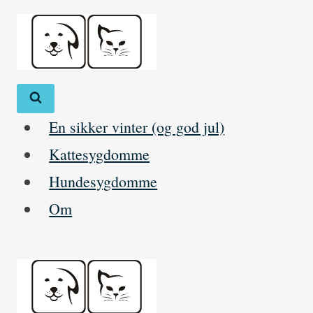
Skip
to
content
En sikker vinter (og god jul)
Kattesygdomme
Hundesygdomme
Om