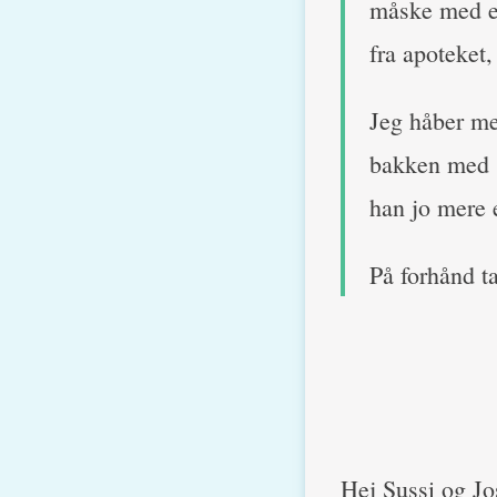
måske med en
fra apoteket,
Jeg håber meg
bakken med s
han jo mere 
På forhånd t
Hej Sussi og Jo