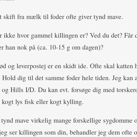
t skift fra mælk til foder ofte giver tynd mave.
er ikke hvor gammel killingen er? Ved du det? Får
r han nok på (ca. 10-15 g om dagen)?
d og leverpostej er en skidt ide. Ofte skal katten h
 Hold dig til det samme foder hele tiden. Jeg kan 
l og Hills I/D. Du kan evt. forsøge dig med torske
kogt lys fisk eller kogt kylling.
å tynd mave virkelig mange forskellige sygdomme 
jeg ser killingen som din, behandler jeg dem ofte