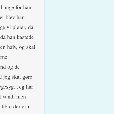
 bange for han
her blev han
e vi plejer, da
 da han kastede
en halv, og skal
rne.
ynd og de
d jeg skal gøre
egesyg. Jeg har
dt vand, men
ibre der er i,