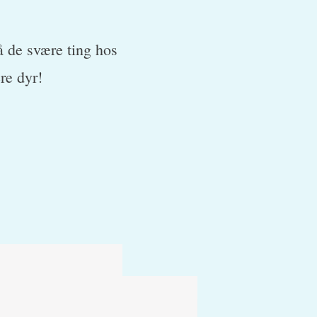
å de svære ting hos
re dyr!