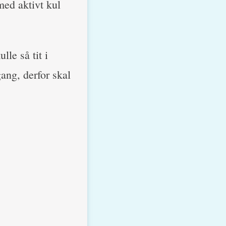
ed aktivt kul
lle så tit i
ng, derfor skal