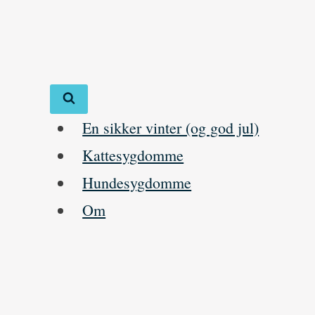
Skip
to
content
En sikker vinter (og god jul)
Kattesygdomme
Hundesygdomme
Om