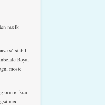
 den mælk
ave så stabil
anbefale Royal
rogn, moste
og orm er kun
 også med