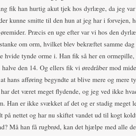
ng fik han hurtig akut tjek hos dyrlæge, da jeg var
er kunne smitte til den hun at jeg har i forvejen, 
øremider. Præcis en uge efter var vi hos den dyrlæg
stanke om orm, hvilket blev bekræftet samme dag
 hvide tynde orme i. Han fik så her en ormepille, 
 halve den 14. Og ellers fik vi øredråber mod mide
 at hans afføring begyndte at blive mere og mere t
 har det været meget flydende, og jeg ved ikke hva
am. Han er ikke svækket af det og er stadig meget l
dt på nettet og har nu skiftet vandet ud til kogt kol
? Må han få rugbrød, kan det hjælpe med alle de f