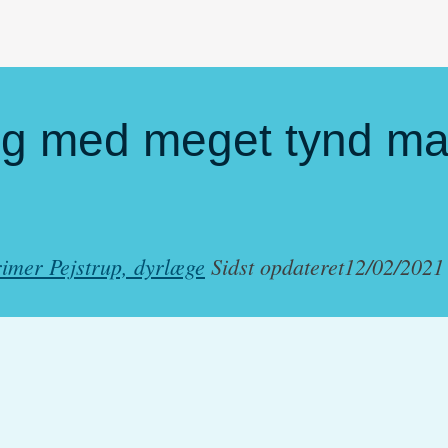
ing med meget tynd m
imer Pejstrup, dyrlæge
Sidst opdateret
12/02/2021