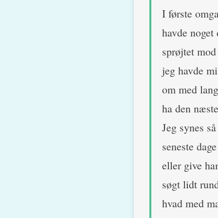
I første omga
havde noget d
sprøjtet mod 
jeg havde mi
om med lange
ha den næste
Jeg synes så
seneste dage
eller give h
søgt lidt run
hvad med mad