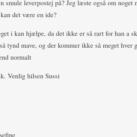
 smule leverpostej på? Jeg læste også om noget m
 kan det være en ide?
et i kan hjælpe, da det ikke er så rart for han a sku
å tynd mave, og der kommer ikke så meget hver ga
end normalt
ak. Venlig hilsen Sussi
sefine