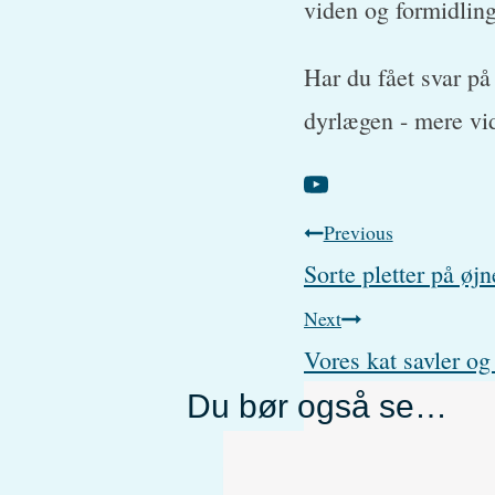
viden og formidling
Har du fået svar på
dyrlægen - mere vi
Post
Previous
Sorte pletter på øj
navigation
Next
Vores kat savler og
Du bør også se…