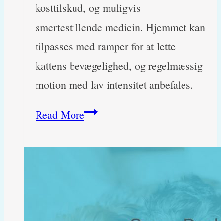
kosttilskud, og muligvis
smertestillende medicin. Hjemmet kan
tilpasses med ramper for at lette
kattens bevægelighed, og regelmæssig
motion med lav intensitet anbefales.
Hvordan
Read More
kan
jeg
hjælpe
min
kat