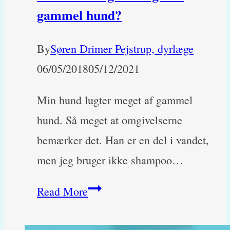
gammel hund?
By
Søren Drimer Pejstrup, dyrlæge
06/05/2018
05/12/2021
Min hund lugter meget af gammel
hund. Så meget at omgivelserne
bemærker det. Han er en del i vandet,
men jeg bruger ikke shampoo…
Min
Read More
hund