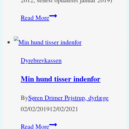
Labrador-
Read More
hvalp
halter
på
Dyrebrevkassen
sit
ene
Min hund tisser indenfor
forben?
By
Søren Drimer Pejstrup, dyrlæge
02/02/2019
12/02/2021
Min
Read More