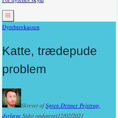
Dyrebrevkassen
Katte, trædepude
problem
Skrevet af
Søren Drimer Pejstrup,
dyrlæge
Sidst opdateret
12/02/2021