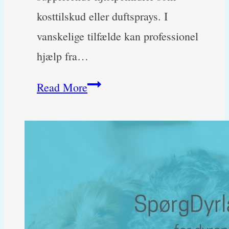
kosttilskud eller duftsprays. I
vanskelige tilfælde kan professionel
hjælp fra…
Min
Read More
hund
er
mørkeræd,
hvad
kan
jeg
gøre?