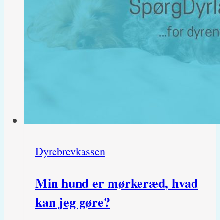
med
gigt?
Dyrebrevkassen
Min hund er mørkeræd, hvad
kan jeg gøre?