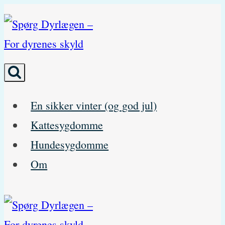
Skip
to
content
En sikker vinter (og god jul)
Kattesygdomme
Hundesygdomme
Om