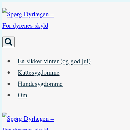
Skip
to
content
En sikker vinter (og god jul)
Kattesygdomme
Hundesygdomme
Om