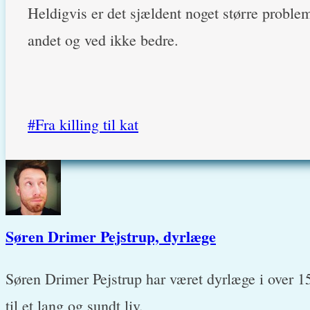
Heldigvis er det sjældent noget større problem
andet og ved ikke bedre.
Post
#
Fra killing til kat
Tags:
Søren Drimer Pejstrup, dyrlæge
Søren Drimer Pejstrup har været dyrlæge i over 1
til et lang og sundt liv.