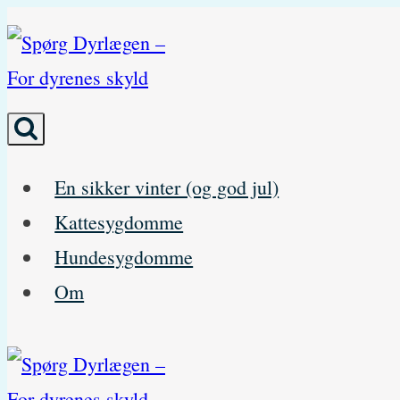
Skip
to
content
En sikker vinter (og god jul)
Kattesygdomme
Hundesygdomme
Om