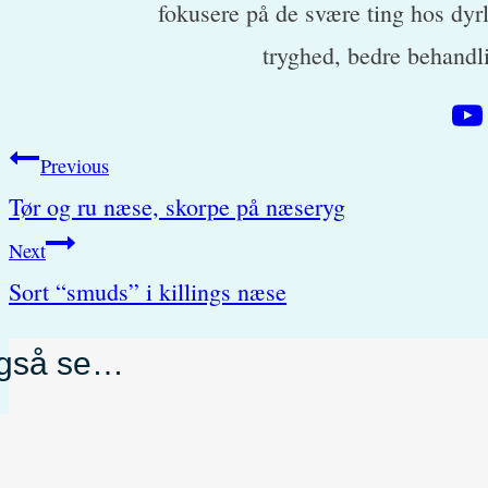
fokusere på de svære ting hos dyr
tryghed, bedre behandl
Post
Previous
Tør og ru næse, skorpe på næseryg
navigation
Next
Sort “smuds” i killings næse
også se…