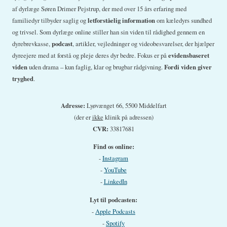
af dyrlæge Søren Drimer Pejstrup, der med over 15 års erfaring med
familiedyr tilbyder saglig og
letforståelig information
om kæledyrs sundhed
og trivsel. Som dyrlæge online stiller han sin viden til rådighed gennem en
dyrebrevkasse,
podcast
, artikler, vejledninger og videobesvarelser, der hjælper
dyreejere med at forstå og pleje deres dyr bedre. Fokus er på
evidensbaseret
viden
uden drama – kun faglig, klar og brugbar rådgivning.
Fordi viden giver
tryghed
.
Adresse:
Lyøvænget 66, 5500 Middelfart
(der er
ikke
klinik på adressen)
CVR:
33817681
Find os online:
-
Instagram
-
YouTube
-
LinkedIn
Lyt til podcasten:
-
Apple Podcasts
-
Spotify