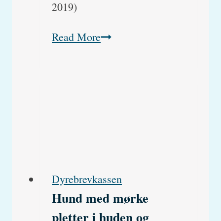
2019)
Hvornår
Read More
skal
en
hunds
dobbelttænder
trækkes
ud?
Dyrebrevkassen
Hund med mørke
pletter i huden og