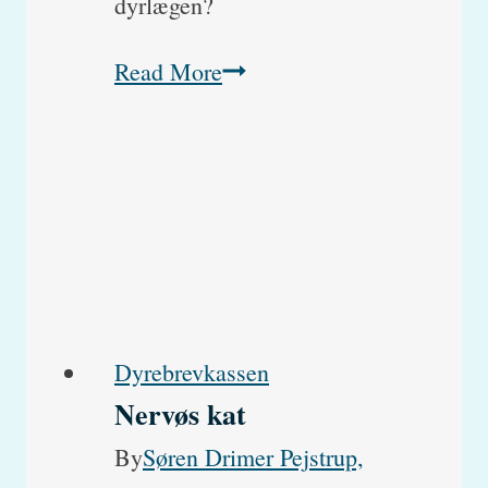
dyrlægen?
Hvorfor
Read More
har
min
hvalp
blod
fra
munden?
Dyrebrevkassen
Nervøs kat
By
Søren Drimer Pejstrup,