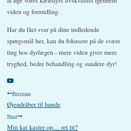
at øge vores kæledyrs livskvalitet igennem
viden og formidling.
Har du fået svar på dine indledende
spørgsmål her, kan du fokusere på de svære
ting hos dyrlægen - mere viden giver mere
tryghed, bedre behandling og sundere dyr!
Post
Previous
Øjendråber til hunde
navigation
Next
Min kat kaster op… ret tit?