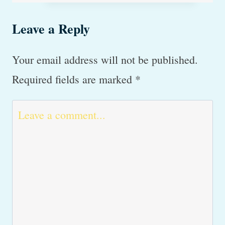
mørke
Leave a Reply
pletter
i
Your email address will not be published.
huden
Required fields are marked
*
og
vorter?