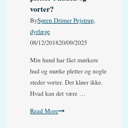
vorter?
By
Søren Drimer Pejstrup,
dyrlæge
08/12/2018
20/09/2025
Min hund har fået mørkere
hud og mørke pletter og nogle
steder vorter. Det kløer ikke.
Hvad kan det være …
Hund
Read More
med