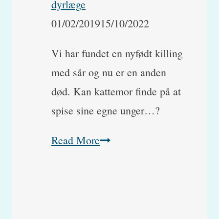
dyrlæge
01/02/2019
15/10/2022
Vi har fundet en nyfødt killing
med sår og nu er en anden
død. Kan kattemor finde på at
spise sine egne unger…?
Dræber
Read More
og
spiser
kattemor
sine