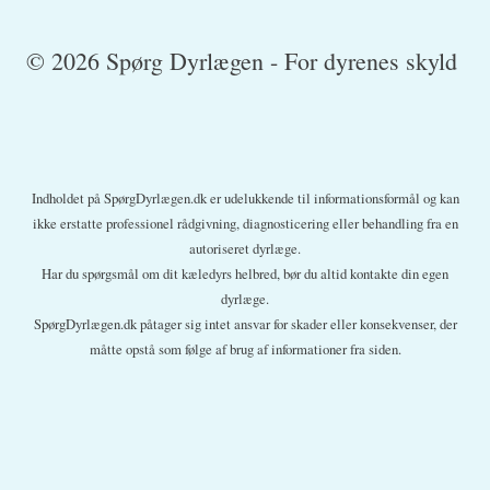
© 2026 Spørg Dyrlægen - For dyrenes skyld
Indholdet på SpørgDyrlægen.dk er udelukkende til informationsformål og kan
ikke erstatte professionel rådgivning, diagnosticering eller behandling fra en
autoriseret dyrlæge.
Har du spørgsmål om dit kæledyrs helbred, bør du altid kontakte din egen
dyrlæge.
SpørgDyrlægen.dk påtager sig intet ansvar for skader eller konsekvenser, der
måtte opstå som følge af brug af informationer fra siden.
En sikker vinter (og god jul)