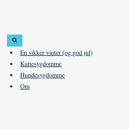
Skip
to
content
En sikker vinter (og god jul)
Kattesygdomme
Hundesygdomme
Om