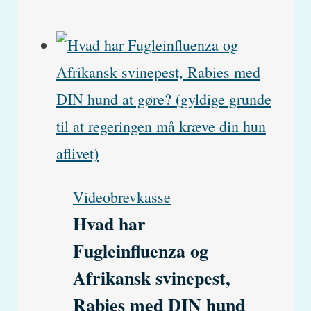
(Latinsk
Lauraceae)
(Persin)
antages
at
være
giftigt
Videobrevkasse
for
Hvad har
hunde
Fugleinfluenza og
og
Afrikansk svinepest,
katte
Rabies med DIN hund