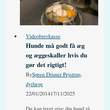
hvordan
kan
det
opstå?
Videobrevkasse
Hunde må godt få æg
og æggeskaller hvis du
gør det rigtigt!
By
Søren Drimer Pejstrup,
dyrlæge
22/01/2014
17/11/2025
Du kan trygt give din hund rå