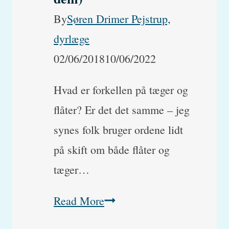
rigtigt!
By
Søren Drimer Pejstrup,
dyrlæge
02/06/2018
10/06/2022
Hvad er forkellen på tæger og
flåter? Er det det samme – jeg
synes folk bruger ordene lidt
på skift om både flåter og
tæger…
Tæger
Read More
eller