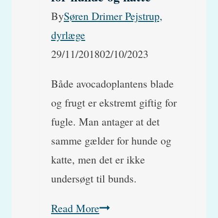
By
Søren Drimer Pejstrup,
dyrlæge
29/11/2018
02/10/2023
Både avocadoplantens blade
og frugt er ekstremt giftig for
fugle. Man antager at det
samme gælder for hunde og
katte, men det er ikke
undersøgt til bunds.
Avocado
Read More