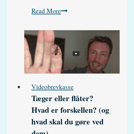
Hunde
Read More
må
godt
få
æg
og
æggeskaller
Videobrevkasse
hvis
Tæger eller flåter?
du
Hvad er forskellen? (og
gør
hvad skal du gøre ved
det
dem)