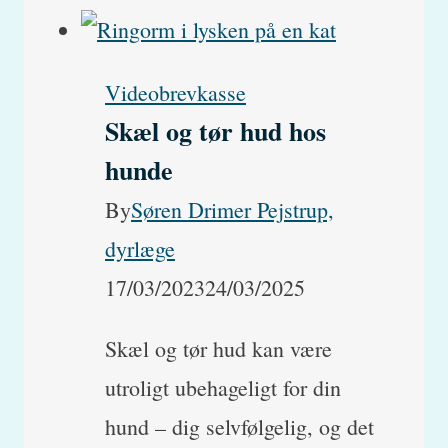
flåter?
Hvad
Videobrevkasse
er
Skæl og tør hud hos
forskellen?
hunde
(og
By
Søren Drimer Pejstrup,
hvad
dyrlæge
skal
17/03/2023
24/03/2025
du
gøre
Skæl og tør hud kan være
ved
utroligt ubehageligt for din
dem)
hund – dig selvfølgelig, og det