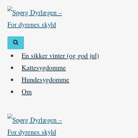
Skip
to
content
En sikker vinter (og god jul)
Kattesygdomme
Hundesygdomme
Om