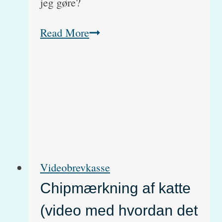
jeg gøre?
Hvorfor
Read More
slikker
min
nye
kattekilling
mig
hele
tiden?
Videobrevkasse
Chipmærkning af katte
(video med hvordan det