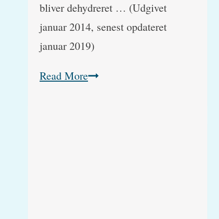
bliver dehydreret … (Udgivet
januar 2014, senest opdateret
januar 2019)
Kattekillinger
Read More
på
13
uger
kaster
hvidt
skum
op