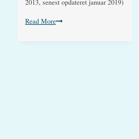
2013, senest opdateret januar 2019)
Min
Read More
kat
har
født
en
haleløs
killing,
hvorfor?