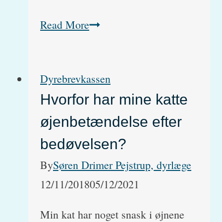
Chipmærkning
Read More
af
katte
Dyrebrevkassen
(video
Hvorfor har mine katte
med
øjenbetændelse efter
hvordan
det
bedøvelsen?
foregår)
By
Søren Drimer Pejstrup, dyrlæge
12/11/2018
05/12/2021
Min kat har noget snask i øjnene