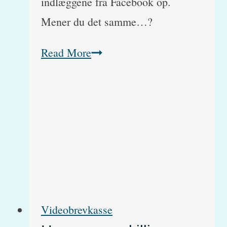
indlæggene fra Facebook op.
Mener du det samme…?
Øremærkning
Read More
eller
chipmærkning
af
katte.
Hvad
er
bedst?
Videobrevkasse