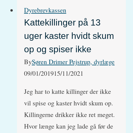
killinger
Dyrebrevkassen
får
Kattekillinger på 13
en
uger kaster hvidt skum
kat
i
op og spiser ikke
et
By
Søren Drimer Pejstrup, dyrlæge
kuld?
09/01/2019
15/11/2021
Jeg har to katte killinger der ikke
vil spise og kaster hvidt skum op.
Killingerne drikker ikke ret meget.
Hvor længe kan jeg lade gå før de