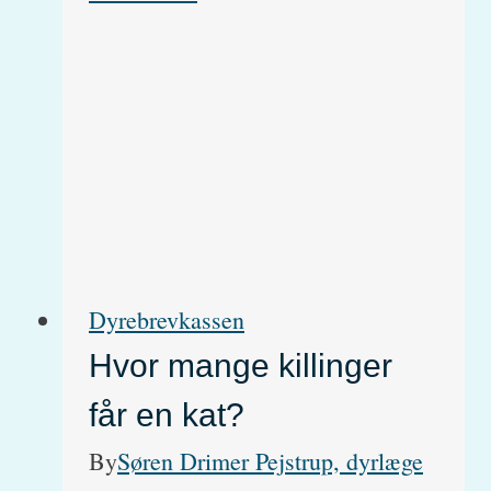
af
katte
–
kemisk
eller
kirurgisk?
Dyrebrevkassen
Hvor mange killinger
får en kat?
By
Søren Drimer Pejstrup, dyrlæge