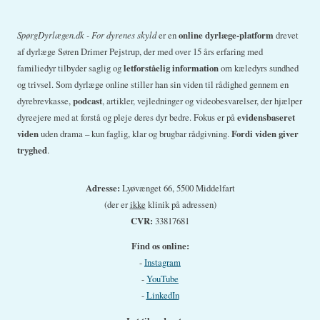
SpørgDyrlægen.dk - For dyrenes skyld
er en
online dyrlæge-platform
drevet
af dyrlæge Søren Drimer Pejstrup, der med over 15 års erfaring med
familiedyr tilbyder saglig og
letforståelig information
om kæledyrs sundhed
og trivsel. Som dyrlæge online stiller han sin viden til rådighed gennem en
dyrebrevkasse,
podcast
, artikler, vejledninger og videobesvarelser, der hjælper
dyreejere med at forstå og pleje deres dyr bedre. Fokus er på
evidensbaseret
viden
uden drama – kun faglig, klar og brugbar rådgivning.
Fordi viden giver
tryghed
.
Adresse:
Lyøvænget 66, 5500 Middelfart
(der er
ikke
klinik på adressen)
CVR:
33817681
Find os online:
-
Instagram
-
YouTube
-
LinkedIn