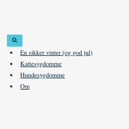
Skip
to
content
En sikker vinter (og god jul)
Kattesygdomme
Hundesygdomme
Om