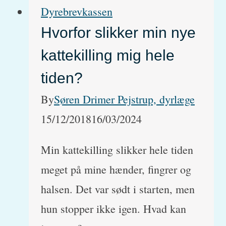
og
Dyrebrevkassen
spiser
Hvorfor slikker min nye
ikke
kattekilling mig hele
tiden?
By
Søren Drimer Pejstrup, dyrlæge
15/12/2018
16/03/2024
Min kattekilling slikker hele tiden
meget på mine hænder, fingrer og
halsen. Det var sødt i starten, men
hun stopper ikke igen. Hvad kan