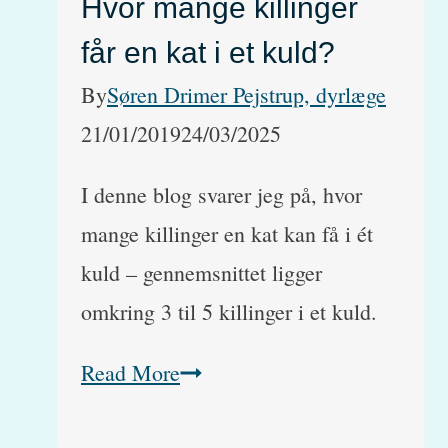
Hvor mange killinger
får en kat i et kuld?
By
Søren Drimer Pejstrup, dyrlæge
21/01/2019
24/03/2025
I denne blog svarer jeg på, hvor
mange killinger en kat kan få i ét
kuld – gennemsnittet ligger
omkring 3 til 5 killinger i et kuld.
Hvor
Read More
mange