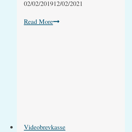
02/02/2019
12/02/2021
Hvor
Read More
mange
killinger
får
en
kat?
Videobrevkasse