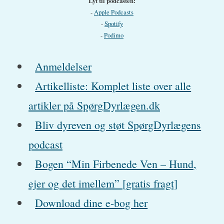
Lyt til podcasten:
-
Apple Podcasts
-
Spotify
-
Podimo
Anmeldelser
Artikelliste: Komplet liste over alle
artikler på SpørgDyrlægen.dk
Bliv dyreven og støt SpørgDyrlægens
podcast
Bogen “Min Firbenede Ven – Hund,
ejer og det imellem” [gratis fragt]
Download dine e-bog her