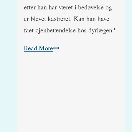
efter han har været i bedøvelse og
er blevet kastreret. Kan han have
fået øjenbetændelse hos dyrlægen?
Hvorfor
Read More
har
mine
katte
øjenbetændelse
efter
bedøvelsen?