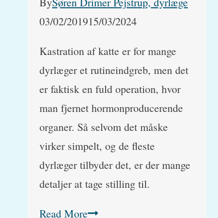
By
Søren Drimer Pejstrup, dyrlæge
03/02/2019
15/03/2024
Kastration af katte er for mange
dyrlæger et rutineindgreb, men det
er faktisk en fuld operation, hvor
man fjernet hormonproducerende
organer. Så selvom det måske
virker simpelt, og de fleste
dyrlæger tilbyder det, er der mange
detaljer at tage stilling til.
Kastration
Read More