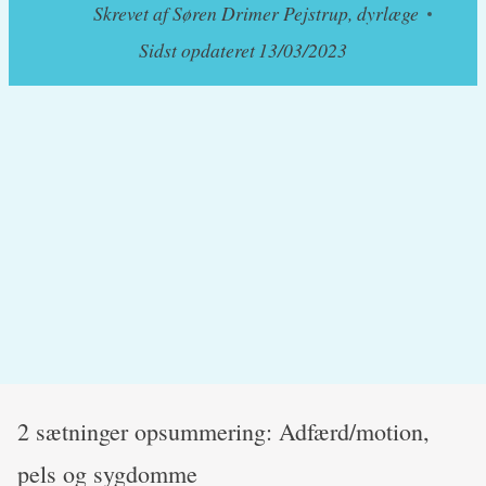
Skrevet af
Søren Drimer Pejstrup, dyrlæge
Sidst opdateret
13/03/2023
2 sætninger opsummering: Adfærd/motion,
pels og sygdomme