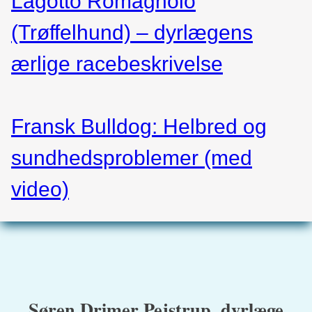
Lagotto Romagnolo
(Trøffelhund) – dyrlægens
ærlige racebeskrivelse
Fransk Bulldog: Helbred og
sundhedsproblemer (med
video)
Søren Drimer Pejstrup, dyrlæge