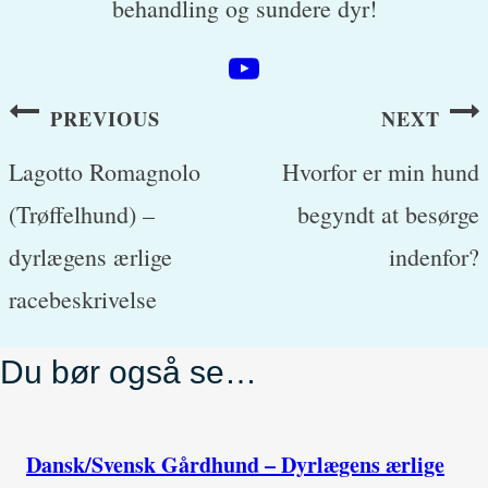
behandling og sundere dyr!
Post
PREVIOUS
NEXT
navigation
Lagotto Romagnolo
Hvorfor er min hund
(Trøffelhund) –
begyndt at besørge
dyrlægens ærlige
indenfor?
racebeskrivelse
Du bør også se…
Dansk/Svensk Gårdhund – Dyrlægens ærlige