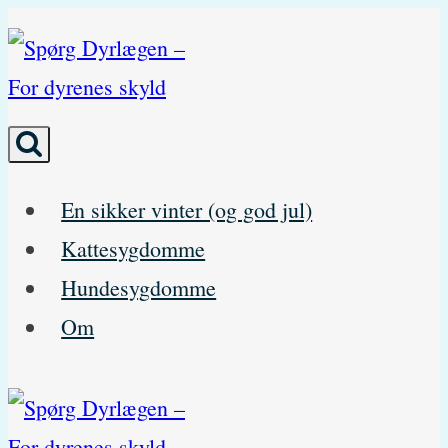
Skip
to
content
En sikker vinter (og god jul)
Kattesygdomme
Hundesygdomme
Om