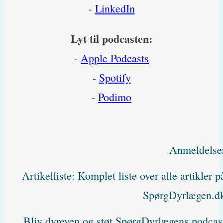
-
LinkedIn
Lyt til podcasten:
-
Apple Podcasts
-
Spotify
-
Podimo
Anmeldelse
Artikelliste: Komplet liste over alle artikler p
SpørgDyrlægen.d
Bliv dyreven og støt SpørgDyrlægens podcas