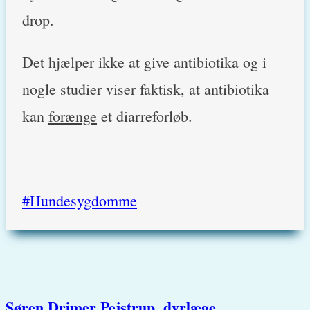
drop.
Det hjælper ikke at give antibiotika og i
nogle studier viser faktisk, at antibiotika
kan
forænge
et diarreforløb.
Post
#
Hundesygdomme
Tags:
Søren Drimer Pejstrup, dyrlæge