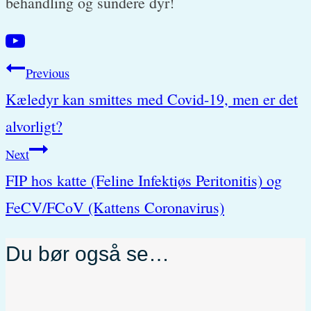
behandling og sundere dyr!
Post
Previous
Kæledyr kan smittes med Covid-19, men er det
navigation
alvorligt?
Next
FIP hos katte (Feline Infektiøs Peritonitis) og
FeCV/FCoV (Kattens Coronavirus)
Du bør også se…