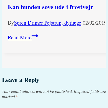
Kan hunden sove ude i frostvejr
By
Søren Drimer Pejstrup, dyrlæge
02/02/2019
Kan
Read More
hunden
sove
ude
i
Leave a Reply
frostvejr
Your email address will not be published.
Required fields are
marked
*