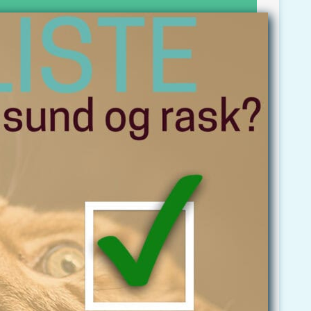
kat sund og rask?
isten med det samme. Skriv den mail,
sende den til.