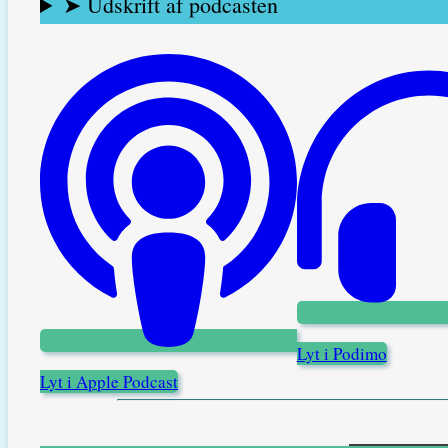
➤ Udskrift af podcasten
Lyt i Podimo
Lyt i Apple Podcast