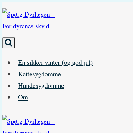
Skip
to
content
En sikker vinter (og god jul)
Kattesygdomme
Hundesygdomme
Om