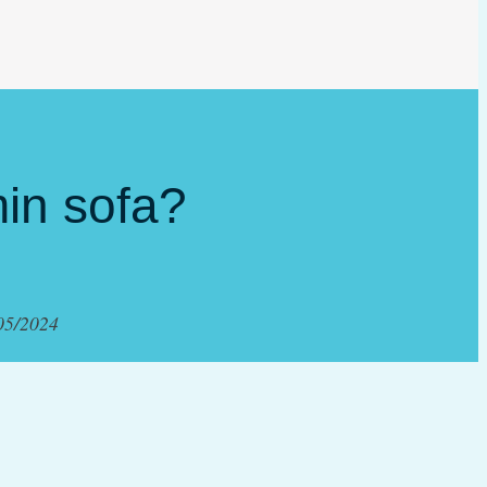
min sofa?
05/2024