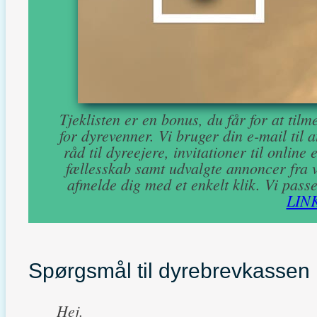
Tjeklisten er en bonus, du får for at ti
for dyrevenner. Vi bruger din e-mail til 
råd til dyreejere, invitationer til online
fællesskab samt udvalgte annoncer fra v
afmelde dig med et enkelt klik. Vi passe
LIN
Spørgsmål til dyrebrevkassen
Hej.