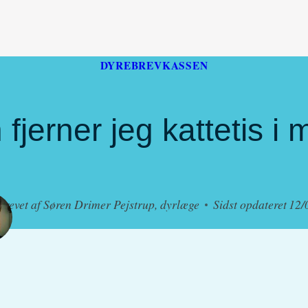
DYREBREVKASSEN
fjerner jeg kattetis i 
krevet af
Søren Drimer Pejstrup, dyrlæge
Sidst opdateret
12/