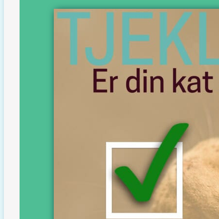
Er din 
Få tjekl
jeg skal 