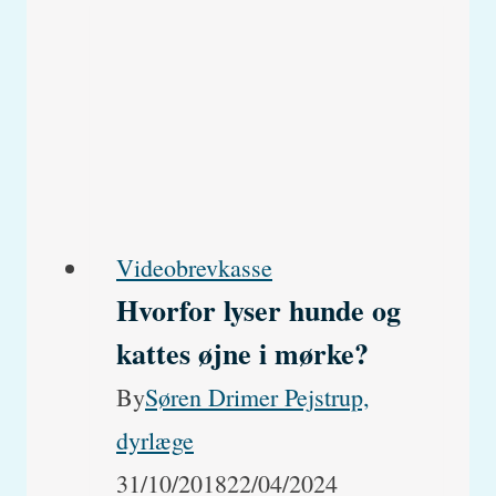
almindelige
hundesygdomme
Videobrevkasse
Hvorfor lyser hunde og
kattes øjne i mørke?
By
Søren Drimer Pejstrup,
dyrlæge
31/10/2018
22/04/2024