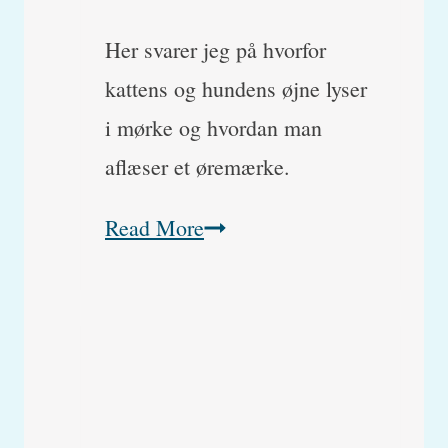
Her svarer jeg på hvorfor
kattens og hundens øjne lyser
i mørke og hvordan man
aflæser et øremærke.
Hvorfor
Read More
lyser
hunde
og
kattes
øjne