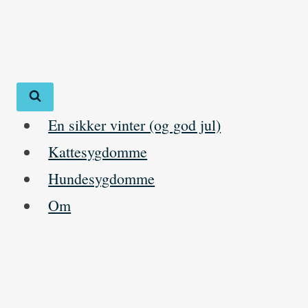
Skip
to
content
En sikker vinter (og god jul)
Kattesygdomme
Hundesygdomme
Om