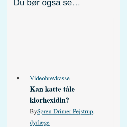
Du bør også se…
Videobrevkasse
Kan katte tåle
klorhexidin?
By
Søren Drimer Pejstrup,
dyrlæge