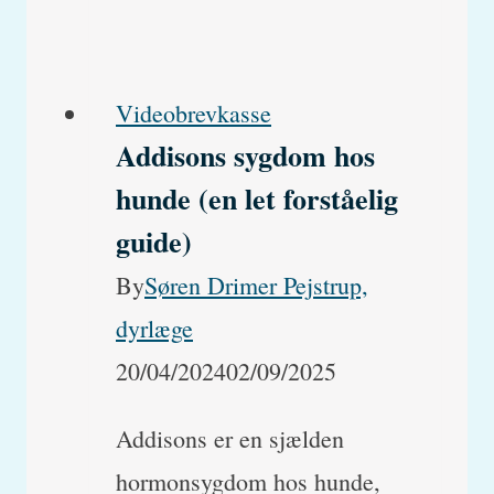
i
mørke?
Videobrevkasse
Addisons sygdom hos
hunde (en let forståelig
guide)
By
Søren Drimer Pejstrup,
dyrlæge
20/04/2024
02/09/2025
Addisons er en sjælden
hormonsygdom hos hunde,