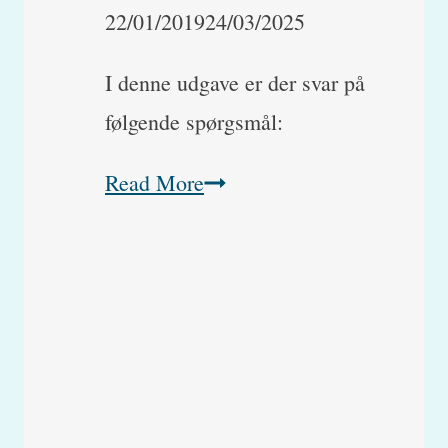
22/01/2019
24/03/2025
I denne udgave er der svar på
følgende spørgsmål:
Kan
Read More
katte
tåle
klorhexidin?