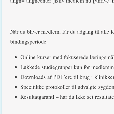
align=’aligncenter’]Bliv medlem nu![/thrive_l
Når du bliver medlem, får du adgang til alle
bindingsperiode.
Online kurser med fokuserede læringsmål 
Lukkede studiegrupper kun for medlemme
Downloads af PDF’ere til brug i klinikke
Specifikke protokoller til udvalgte sygd
Resultatgaranti – har du ikke set resultat