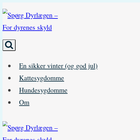
Skip
to
content
En sikker vinter (og god jul)
Kattesygdomme
Hundesygdomme
Om