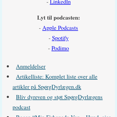
-
LinkedIn
Lyt til podcasten:
-
Apple Podcasts
-
Spotify
-
Podimo
Anmeldelser
Artikelliste: Komplet liste over alle
artikler på SpørgDyrlægen.dk
Bliv dyreven og støt SpørgDyrlægens
podcast
Bogen “Min Firbenede Ven – Hund, ejer